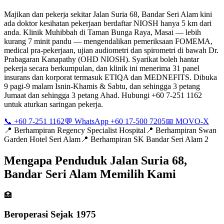
Majikan dan pekerja sekitar Jalan Suria 68, Bandar Seri Alam kini
ada doktor kesihatan pekerjaan berdaftar NIOSH hanya 5 km dari
anda. Klinik Muhibbah di Taman Bunga Raya, Masai — lebih
kurang 7 minit pandu — mengendalikan pemeriksaan FOMEMA,
medical pra-pekerjaan, ujian audiometri dan spirometri di bawah Dr.
Prabagaran Kanapathy (OHD NIOSH). Syarikat boleh hantar
pekerja secara berkumpulan, dan klinik ini menerima 31 panel
insurans dan korporat termasuk ETIQA dan MEDNEFITS. Dibuka
9 pagi-9 malam Isnin-Khamis & Sabtu, dan sehingga 3 petang
Jumaat dan sehingga 3 petang Ahad. Hubungi +60 7-251 1162
untuk aturkan saringan pekerja.
📞 +60 7-251 1162
💬 WhatsApp +60 17-500 7205
📅 MOVO-X
📍
Berhampiran Regency Specialist Hospital
📍
Berhampiran Swan
Garden Hotel Seri Alam
📍
Berhampiran SK Bandar Seri Alam 2
Mengapa Penduduk Jalan Suria 68,
Bandar Seri Alam Memilih Kami
🏥
Beroperasi Sejak 1975