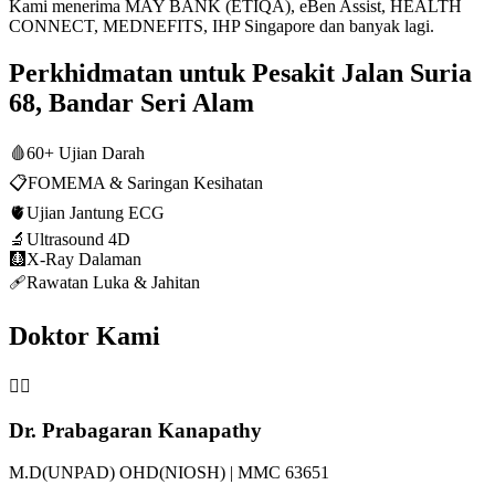
Kami menerima MAY BANK (ETIQA), eBen Assist, HEALTH
CONNECT, MEDNEFITS, IHP Singapore dan banyak lagi.
Perkhidmatan untuk Pesakit Jalan Suria
68, Bandar Seri Alam
🩸
60+ Ujian Darah
📋
FOMEMA & Saringan Kesihatan
🫀
Ujian Jantung ECG
🔬
Ultrasound 4D
🩻
X-Ray Dalaman
🩹
Rawatan Luka & Jahitan
Doktor Kami
👨‍⚕️
Dr. Prabagaran Kanapathy
M.D(UNPAD) OHD(NIOSH) | MMC 63651