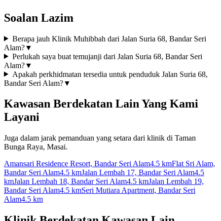
Soalan Lazim
Berapa jauh Klinik Muhibbah dari Jalan Suria 68, Bandar Seri
Alam?
▼
Perlukah saya buat temujanji dari Jalan Suria 68, Bandar Seri
Alam?
▼
Apakah perkhidmatan tersedia untuk penduduk Jalan Suria 68,
Bandar Seri Alam?
▼
Kawasan Berdekatan Lain Yang Kami
Layani
Juga dalam jarak pemanduan yang setara dari klinik di Taman
Bunga Raya, Masai.
Amansari Residence Resort, Bandar Seri Alam
4.5 km
Flat Sri Alam,
Bandar Seri Alam
4.5 km
Jalan Lembah 17, Bandar Seri Alam
4.5
km
Jalan Lembah 18, Bandar Seri Alam
4.5 km
Jalan Lembah 19,
Bandar Seri Alam
4.5 km
Seri Mutiara Apartment, Bandar Seri
Alam
4.5 km
Klinik Berdekatan Kawasan Lain