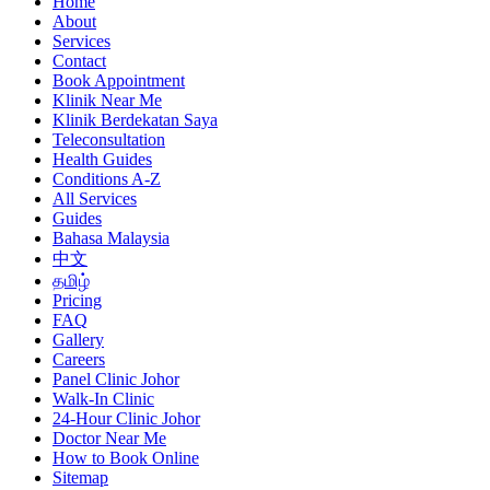
Home
About
Services
Contact
Book Appointment
Klinik Near Me
Klinik Berdekatan Saya
Teleconsultation
Health Guides
Conditions A-Z
All Services
Guides
Bahasa Malaysia
中文
தமிழ்
Pricing
FAQ
Gallery
Careers
Panel Clinic Johor
Walk-In Clinic
24-Hour Clinic Johor
Doctor Near Me
How to Book Online
Sitemap