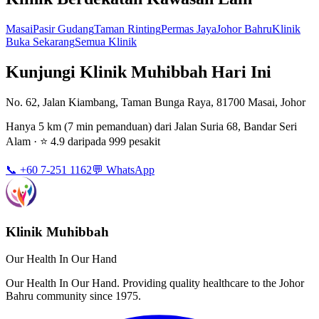
Masai
Pasir Gudang
Taman Rinting
Permas Jaya
Johor Bahru
Klinik
Buka Sekarang
Semua Klinik
Kunjungi Klinik Muhibbah Hari Ini
No. 62, Jalan Kiambang, Taman Bunga Raya, 81700 Masai, Johor
Hanya 5 km (7 min pemanduan) dari Jalan Suria 68, Bandar Seri
Alam · ⭐ 4.9 daripada 999 pesakit
📞 +60 7-251 1162
💬 WhatsApp
Klinik Muhibbah
Our Health In Our Hand
Our Health In Our Hand. Providing quality healthcare to the Johor
Bahru community since 1975.