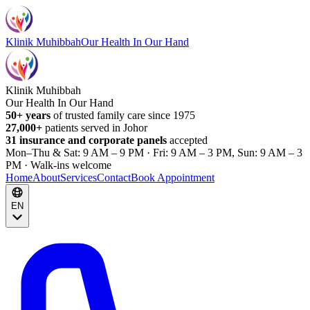
Klinik Muhibbah
Our Health In Our Hand
Klinik Muhibbah
Our Health In Our Hand
50+ years
of trusted family care since 1975
27,000+
patients served in Johor
31 insurance and corporate panels
accepted
Mon–Thu & Sat: 9 AM – 9 PM · Fri: 9 AM – 3 PM, Sun: 9 AM – 3
PM · Walk-ins welcome
Home
About
Services
Contact
Book Appointment
EN