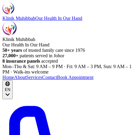
Klinik Muhibbah
Our Health In Our Hand
Klinik Muhibbah
Our Health In Our Hand
50+ years
of trusted family care since 1976
27,000+
patients served in Johor
8 insurance panels
accepted
Mon–Thu & Sat: 9 AM – 9 PM · Fri: 9 AM – 3 PM, Sun: 9 AM – 1
PM · Walk-ins welcome
Home
About
Services
Contact
Book Appointment
EN