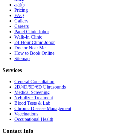
தமிழ்
Pricing
FAQ
Gallery
Careers
Panel Clinic Johor
Walk-In Clinic
24-Hour Clinic Johor
Doctor Near Me
How to Book Online
Sitemap
Services
General Consultation
2D/4D/5D/6D Ultrasounds
Medical Screening
Nebulizer Treatment
Blood Tests & Lab
Chronic Disease Management
Vaccinations
Occupational Health
Contact Info