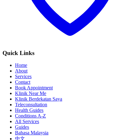
Quick Links
Home
About
Services
Contact
Book Appointment
Klinik Near Me
Klinik Berdekatan Saya
Teleconsultation
Health Guides
Conditions A-Z
All Services
Guides
Bahasa Malaysia
中文