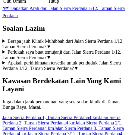
Cuti Umum
Tutup
🗺️
Dapatkan Arah dari Jalan Sierra Perdana 1/12, Taman Sierra
Perdana
Soalan Lazim
Berapa jauh Klinik Muhibbah dari Jalan Sierra Perdana 1/12,
Taman Sierra Perdana?
▼
Perlukah saya buat temujanji dari Jalan Sierra Perdana 1/12,
Taman Sierra Perdana?
▼
Apakah perkhidmatan tersedia untuk penduduk Jalan Sierra
Perdana 1/12, Taman Sierra Perdana?
▼
Kawasan Berdekatan Lain Yang Kami
Layani
Juga dalam jarak pemanduan yang setara dari klinik di Taman
Bunga Raya, Masai.
Jalan Sierra Perdana 1, Taman Sierra Perdana
4 km
Jalan Sierra
Perdana 2, Taman Sierra Perdana
4 km
Jalan Sierra Perdana 2/1,
Taman Sierra Perdana
4 km
Jalan Sierra Perdana 3, Taman Sierra
Perdana
4 km
Jalan Sierra Perdana 3/12, Taman Sierra Perdana
4