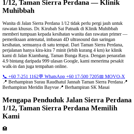
1/12, Taman Sierra Perdana — Klinik
Muhibbah
Wanita di Jalan Sierra Perdana 1/12 tidak perlu pergi jauh untuk
rawatan khusus. Dr. Kirubah Sai Patnaik di Klinik Muhibbah
memberi tumpuan kepada kesihatan wanita dan rawatan primer —
pemeriksaan antenatal, imbasan 4D ultrasound dan saringan
kesihatan, semuanya di satu tempat. Dari Taman Sierra Perdana,
perjalanan hanya kira-kira 7 minit (lebih kurang 4 km) ke klinik
kami di Jalan Kiambang, Taman Bunga Raya. Dengan penarafan
4.9 bintang daripada 999 ulasan Google, kami menerima pesakit
walk-in dan juga tempahan online.
📞 +60 7-251 1162
💬 WhatsApp +60 17-500 7205
📅 MOVO-X
📍
Berhampiran Surau Raudhatul Jannah Taman Sierra Perdana
📍
Berhampiran Meridin Bayvue
📍
Berhampiran SK Masai
Mengapa Penduduk Jalan Sierra Perdana
1/12, Taman Sierra Perdana Memilih
Kami
🏥