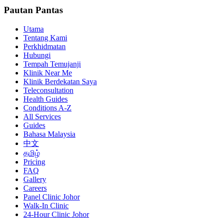
Pautan Pantas
Utama
Tentang Kami
Perkhidmatan
Hubungi
Tempah Temujanji
Klinik Near Me
Klinik Berdekatan Saya
Teleconsultation
Health Guides
Conditions A-Z
All Services
Guides
Bahasa Malaysia
中文
தமிழ்
Pricing
FAQ
Gallery
Careers
Panel Clinic Johor
Walk-In Clinic
24-Hour Clinic Johor