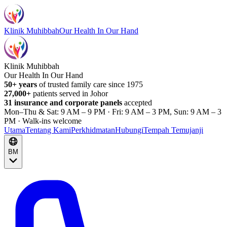
Klinik Muhibbah
Our Health In Our Hand
Klinik Muhibbah
Our Health In Our Hand
50+ years
of trusted family care since 1975
27,000+
patients served in Johor
31 insurance and corporate panels
accepted
Mon–Thu & Sat: 9 AM – 9 PM · Fri: 9 AM – 3 PM, Sun: 9 AM – 3
PM · Walk-ins welcome
Utama
Tentang Kami
Perkhidmatan
Hubungi
Tempah Temujanji
BM