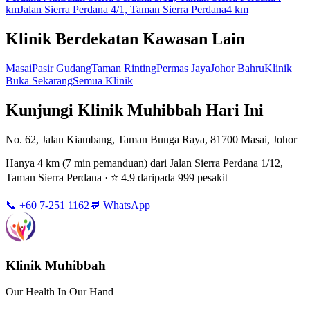
km
Jalan Sierra Perdana 4/1, Taman Sierra Perdana
4 km
Klinik Berdekatan Kawasan Lain
Masai
Pasir Gudang
Taman Rinting
Permas Jaya
Johor Bahru
Klinik
Buka Sekarang
Semua Klinik
Kunjungi Klinik Muhibbah Hari Ini
No. 62, Jalan Kiambang, Taman Bunga Raya, 81700 Masai, Johor
Hanya 4 km (7 min pemanduan) dari Jalan Sierra Perdana 1/12,
Taman Sierra Perdana · ⭐ 4.9 daripada 999 pesakit
📞 +60 7-251 1162
💬 WhatsApp
Klinik Muhibbah
Our Health In Our Hand