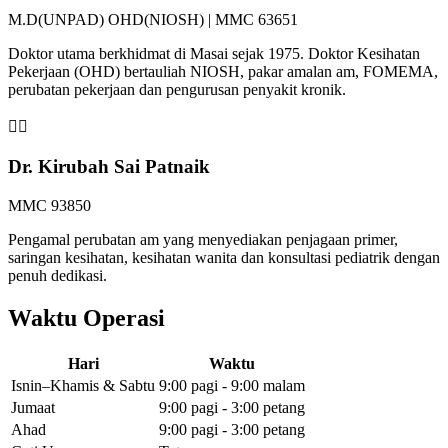
M.D(UNPAD) OHD(NIOSH) | MMC 63651
Doktor utama berkhidmat di Masai sejak 1975. Doktor Kesihatan
Pekerjaan (OHD) bertauliah NIOSH, pakar amalan am, FOMEMA,
perubatan pekerjaan dan pengurusan penyakit kronik.
👩‍⚕️
Dr. Kirubah Sai Patnaik
MMC 93850
Pengamal perubatan am yang menyediakan penjagaan primer,
saringan kesihatan, kesihatan wanita dan konsultasi pediatrik dengan
penuh dedikasi.
Waktu Operasi
Hari
Waktu
Isnin–Khamis & Sabtu
9:00 pagi - 9:00 malam
Jumaat
9:00 pagi - 3:00 petang
Ahad
9:00 pagi - 3:00 petang