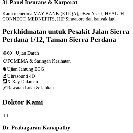
31 Panel Insurans & Korporat
Kami menerima MAY BANK (ETIQA), eBen Assist, HEALTH
CONNECT, MEDNEFITS, IHP Singapore dan banyak lagi.
Perkhidmatan untuk Pesakit Jalan Sierra
Perdana 1/12, Taman Sierra Perdana
🩸
60+ Ujian Darah
📋
FOMEMA & Saringan Kesihatan
🫀
Ujian Jantung ECG
🔬
Ultrasound 4D
🩻
X-Ray Dalaman
🩹
Rawatan Luka & Jahitan
Doktor Kami
👨‍⚕️
Dr. Prabagaran Kanapathy