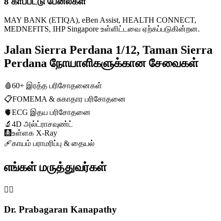
8 காப்பீட்டு பேனல்கள்
MAY BANK (ETIQA), eBen Assist, HEALTH CONNECT,
MEDNEFITS, IHP Singapore உள்ளிட்டவை ஏற்கப்படுகின்றன.
Jalan Sierra Perdana 1/12, Taman Sierra
Perdana நோயாளிகளுக்கான சேவைகள்
🩸
60+ இரத்த பரிசோதனைகள்
📋
FOMEMA & சுகாதார பரிசோதனை
🫀
ECG இதய பரிசோதனை
🔬
4D அல்ட்ராசவுண்ட்
🩻
உள்ளக X-Ray
🩹
காயம் பராமரிப்பு & தையல்
எங்கள் மருத்துவர்கள்
👨‍⚕️
Dr. Prabagaran Kanapathy