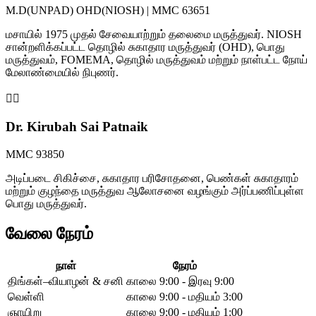
M.D(UNPAD) OHD(NIOSH) | MMC 63651
மசாயில் 1975 முதல் சேவையாற்றும் தலைமை மருத்துவர். NIOSH
சான்றளிக்கப்பட்ட தொழில் சுகாதார மருத்துவர் (OHD), பொது
மருத்துவம், FOMEMA, தொழில் மருத்துவம் மற்றும் நாள்பட்ட நோய்
மேலாண்மையில் நிபுணர்.
👩‍⚕️
Dr. Kirubah Sai Patnaik
MMC 93850
அடிப்படை சிகிச்சை, சுகாதார பரிசோதனை, பெண்கள் சுகாதாரம்
மற்றும் குழந்தை மருத்துவ ஆலோசனை வழங்கும் அர்ப்பணிப்புள்ள
பொது மருத்துவர்.
வேலை நேரம்
நாள்
நேரம்
திங்கள்–வியாழன் & சனி
காலை 9:00 - இரவு 9:00
வெள்ளி
காலை 9:00 - மதியம் 3:00
ஞாயிறு
காலை 9:00 - மதியம் 1:00