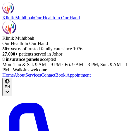
Klinik Muhibbah
Our Health In Our Hand
Klinik Muhibbah
Our Health In Our Hand
50+ years
of trusted family care since 1976
27,000+
patients served in Johor
8 insurance panels
accepted
Mon–Thu & Sat: 9 AM – 9 PM · Fri: 9 AM – 3 PM, Sun: 9 AM – 1
PM · Walk-ins welcome
Home
About
Services
Contact
Book Appointment
EN