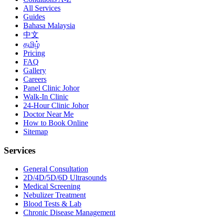
All Services
Guides
Bahasa Malaysia
中文
தமிழ்
Pricing
FAQ
Gallery
Careers
Panel Clinic Johor
Walk-In Clinic
24-Hour Clinic Johor
Doctor Near Me
How to Book Online
Sitemap
Services
General Consultation
2D/4D/5D/6D Ultrasounds
Medical Screening
Nebulizer Treatment
Blood Tests & Lab
Chronic Disease Management