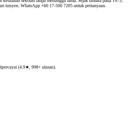
aan kesihatan sekolah tanpa menunggu lama. Sejak dibuka pada 1975,
 dari tuisyen. WhatsApp +60 17-500 7205 untuk pertanyaan.
ipercayai (4.9★, 998+ ulasan).