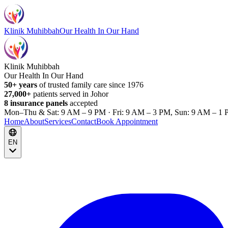
Klinik Muhibbah
Our Health In Our Hand
Klinik Muhibbah
Our Health In Our Hand
50+ years
of trusted family care since 1976
27,000+
patients served in Johor
8 insurance panels
accepted
Mon–Thu & Sat: 9 AM – 9 PM · Fri: 9 AM – 3 PM, Sun: 9 AM – 1 
Home
About
Services
Contact
Book Appointment
EN