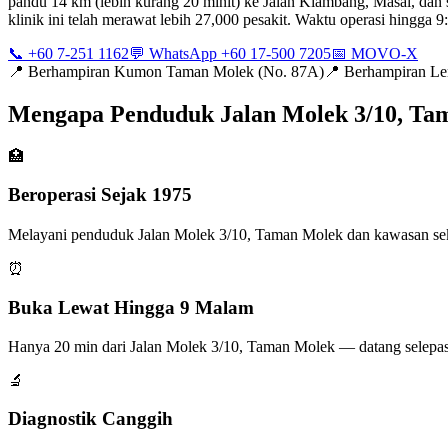
pandu 14 km (lebih kurang 20 minit) ke Jalan Kiambang, Masai, dan s
klinik ini telah merawat lebih 27,000 pesakit. Waktu operasi hingga
📞 +60 7-251 1162
💬 WhatsApp +60 17-500 7205
📅 MOVO-X
📍
Berhampiran Kumon Taman Molek (No. 87A)
📍
Berhampiran Le
Mengapa Penduduk Jalan Molek 3/10, T
🏥
Beroperasi Sejak 1975
Melayani penduduk Jalan Molek 3/10, Taman Molek dan kawasan sekita
⏰
Buka Lewat Hingga 9 Malam
Hanya 20 min dari Jalan Molek 3/10, Taman Molek — datang selepas
🔬
Diagnostik Canggih