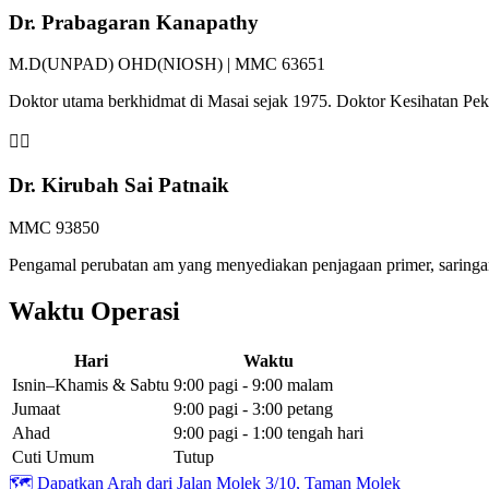
Dr. Prabagaran Kanapathy
M.D(UNPAD) OHD(NIOSH) | MMC 63651
Doktor utama berkhidmat di Masai sejak 1975. Doktor Kesihatan P
👩‍⚕️
Dr. Kirubah Sai Patnaik
MMC 93850
Pengamal perubatan am yang menyediakan penjagaan primer, saringan 
Waktu Operasi
Hari
Waktu
Isnin–Khamis & Sabtu
9:00 pagi - 9:00 malam
Jumaat
9:00 pagi - 3:00 petang
Ahad
9:00 pagi - 1:00 tengah hari
Cuti Umum
Tutup
🗺️
Dapatkan Arah dari Jalan Molek 3/10, Taman Molek