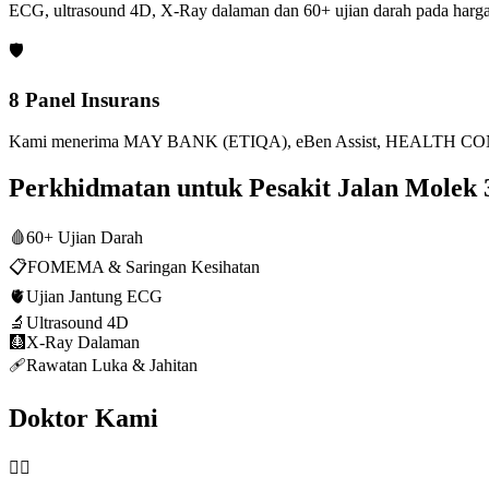
ECG, ultrasound 4D, X-Ray dalaman dan 60+ ujian darah pada harga
🛡️
8 Panel Insurans
Kami menerima MAY BANK (ETIQA), eBen Assist, HEALTH CONN
Perkhidmatan untuk Pesakit Jalan Molek
🩸
60+ Ujian Darah
📋
FOMEMA & Saringan Kesihatan
🫀
Ujian Jantung ECG
🔬
Ultrasound 4D
🩻
X-Ray Dalaman
🩹
Rawatan Luka & Jahitan
Doktor Kami
👨‍⚕️