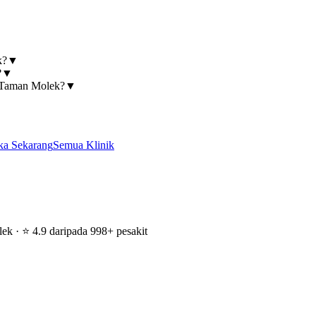
k?
▼
?
▼
, Taman Molek?
▼
ka Sekarang
Semua Klinik
k · ⭐ 4.9 daripada 998+ pesakit