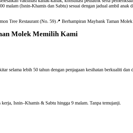
elesaikan vaksinasi kanak-kanak, konsultasi pediatrik serta pemeriks
 9:00 malam (Isnin-Khamis dan Sabtu) sesuai dengan jadual ambil anak
mon Tree Restaurant (No. 59)
📍
Berhampiran Maybank Taman Molek
aman Molek Memilih Kami
r selama lebih 50 tahun dengan penjagaan kesihatan berkualiti dan d
 kerja, Isnin–Khamis & Sabtu hingga 9 malam. Tanpa temujanji.