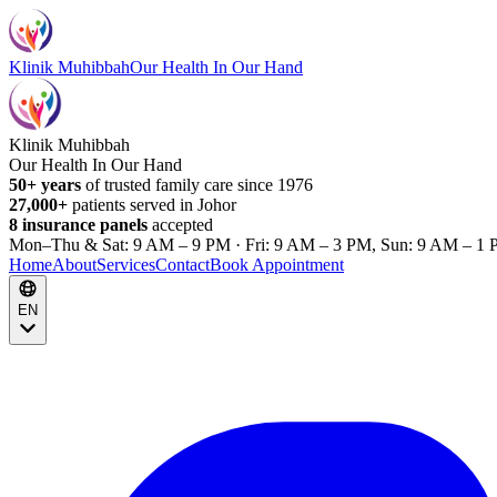
Klinik Muhibbah
Our Health In Our Hand
Klinik Muhibbah
Our Health In Our Hand
50+ years
of trusted family care since 1976
27,000+
patients served in Johor
8 insurance panels
accepted
Mon–Thu & Sat: 9 AM – 9 PM · Fri: 9 AM – 3 PM, Sun: 9 AM – 1 
Home
About
Services
Contact
Book Appointment
EN