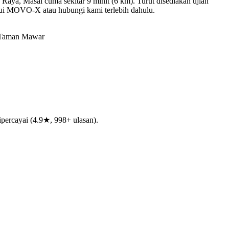
aya, Masai cuma sekitar 9 minit (6 km). Turut disediakan ujian
lalui MOVO-X atau hubungi kami terlebih dahulu.
 Taman Mawar
percayai (4.9★, 998+ ulasan).