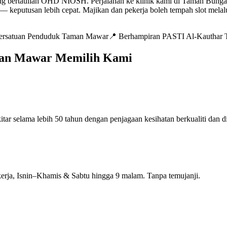
ng bertauliah OHD NIOSH. Perjalanan ke klinik kami di Taman Bunga R
an — keputusan lebih cepat. Majikan dan pekerja boleh tempah slot me
ersatuan Penduduk Taman Mawar
📍
Berhampiran PASTI Al-Kauthar
man Mawar Memilih Kami
 selama lebih 50 tahun dengan penjagaan kesihatan berkualiti dan di
rja, Isnin–Khamis & Sabtu hingga 9 malam. Tanpa temujanji.