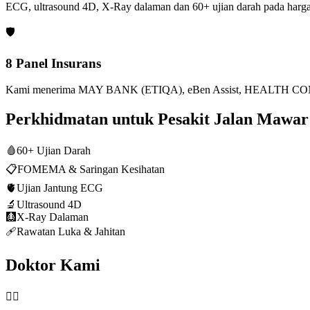
ECG, ultrasound 4D, X-Ray dalaman dan 60+ ujian darah pada harga
🛡️
8 Panel Insurans
Kami menerima MAY BANK (ETIQA), eBen Assist, HEALTH CONN
Perkhidmatan untuk Pesakit Jalan Mawa
🩸
60+ Ujian Darah
📋
FOMEMA & Saringan Kesihatan
🫀
Ujian Jantung ECG
🔬
Ultrasound 4D
🩻
X-Ray Dalaman
🩹
Rawatan Luka & Jahitan
Doktor Kami
👨‍⚕️