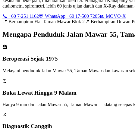
kesihatan pekerjaan, dikendalikan oleh Dr. Prabagaran Kanapathy ya
audiometri, spirometri, lebih 60 jenis ujian darah dan X-Ray dalam
📞 +60 7-251 1162
💬 WhatsApp +60 17-500 7205
📅 MOVO-X
📍
Berhampiran Flat Taman Mawar Blok 2
📍
Berhampiran Dewan P
Mengapa Penduduk Jalan Mawar 55, Ta
🏥
Beroperasi Sejak 1975
Melayani penduduk Jalan Mawar 55, Taman Mawar dan kawasan sekitar
⏰
Buka Lewat Hingga 9 Malam
Hanya 9 min dari Jalan Mawar 55, Taman Mawar — datang selepas ke
🔬
Diagnostik Canggih