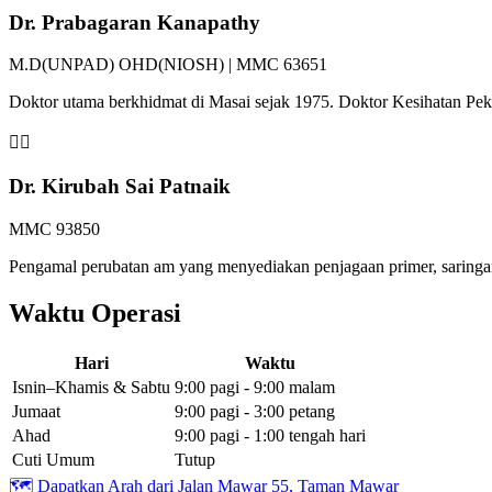
Dr. Prabagaran Kanapathy
M.D(UNPAD) OHD(NIOSH) | MMC 63651
Doktor utama berkhidmat di Masai sejak 1975. Doktor Kesihatan P
👩‍⚕️
Dr. Kirubah Sai Patnaik
MMC 93850
Pengamal perubatan am yang menyediakan penjagaan primer, saringan 
Waktu Operasi
Hari
Waktu
Isnin–Khamis & Sabtu
9:00 pagi - 9:00 malam
Jumaat
9:00 pagi - 3:00 petang
Ahad
9:00 pagi - 1:00 tengah hari
Cuti Umum
Tutup
🗺️
Dapatkan Arah dari Jalan Mawar 55, Taman Mawar