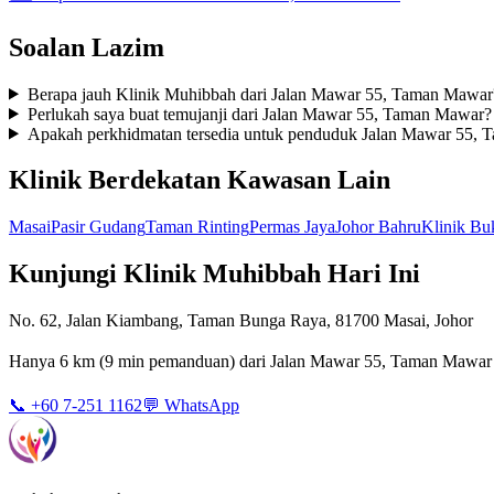
Soalan Lazim
Berapa jauh Klinik Muhibbah dari Jalan Mawar 55, Taman Mawar
Perlukah saya buat temujanji dari Jalan Mawar 55, Taman Mawar?
Apakah perkhidmatan tersedia untuk penduduk Jalan Mawar 55,
Klinik Berdekatan Kawasan Lain
Masai
Pasir Gudang
Taman Rinting
Permas Jaya
Johor Bahru
Klinik Bu
Kunjungi Klinik Muhibbah Hari Ini
No. 62, Jalan Kiambang, Taman Bunga Raya, 81700 Masai, Johor
Hanya 6 km (9 min pemanduan) dari Jalan Mawar 55, Taman Mawar ·
📞 +60 7-251 1162
💬 WhatsApp