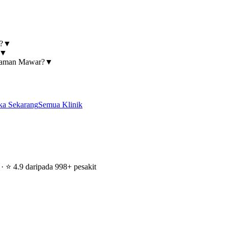
?
▼
▼
 Taman Mawar?
▼
ka Sekarang
Semua Klinik
 ⭐ 4.9 daripada 998+ pesakit