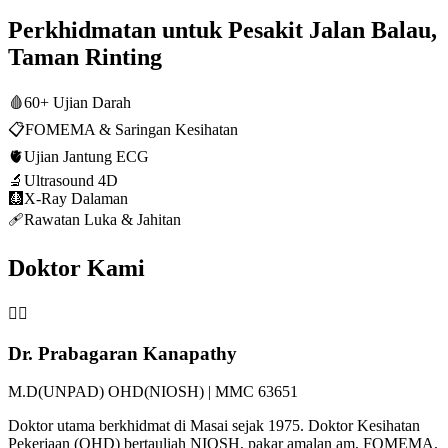
Perkhidmatan untuk Pesakit Jalan Balau,
Taman Rinting
🩸
60+ Ujian Darah
📋
FOMEMA & Saringan Kesihatan
🫀
Ujian Jantung ECG
🔬
Ultrasound 4D
🩻
X-Ray Dalaman
🩹
Rawatan Luka & Jahitan
Doktor Kami
👨‍⚕️
Dr. Prabagaran Kanapathy
M.D(UNPAD) OHD(NIOSH) | MMC 63651
Doktor utama berkhidmat di Masai sejak 1975. Doktor Kesihatan
Pekerjaan (OHD) bertauliah NIOSH, pakar amalan am, FOMEMA,