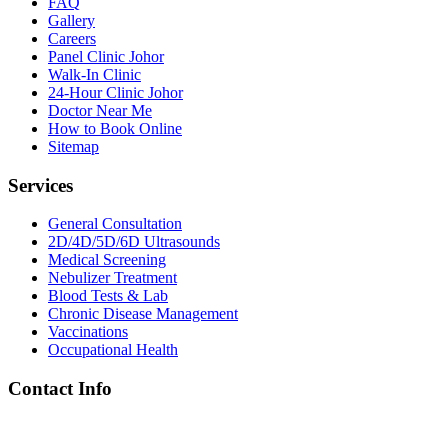
FAQ
Gallery
Careers
Panel Clinic Johor
Walk-In Clinic
24-Hour Clinic Johor
Doctor Near Me
How to Book Online
Sitemap
Services
General Consultation
2D/4D/5D/6D Ultrasounds
Medical Screening
Nebulizer Treatment
Blood Tests & Lab
Chronic Disease Management
Vaccinations
Occupational Health
Contact Info