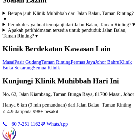
Berapa jauh Klinik Muhibbah dari Jalan Balau, Taman Rinting?
▼
Perlukah saya buat temujanji dari Jalan Balau, Taman Rinting?
▼
Apakah perkhidmatan tersedia untuk penduduk Jalan Balau,
Taman Rinting?
▼
Klinik Berdekatan Kawasan Lain
Masai
Pasir Gudang
Taman Rinting
Permas Jaya
Johor Bahru
Klinik
Buka Sekarang
Semua Klinik
Kunjungi Klinik Muhibbah Hari Ini
No. 62, Jalan Kiambang, Taman Bunga Raya, 81700 Masai, Johor
Hanya 6 km (9 min pemanduan) dari Jalan Balau, Taman Rinting ·
⭐ 4.9 daripada 998+ pesakit
📞 +60 7-251 1162
💬 WhatsApp