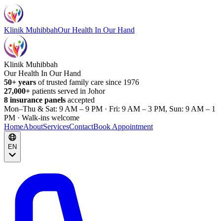
Klinik Muhibbah
Our Health In Our Hand
Klinik Muhibbah
Our Health In Our Hand
50+ years
of trusted family care since 1976
27,000+
patients served in Johor
8 insurance panels
accepted
Mon–Thu & Sat: 9 AM – 9 PM · Fri: 9 AM – 3 PM, Sun: 9 AM – 1
PM · Walk-ins welcome
Home
About
Services
Contact
Book Appointment
EN