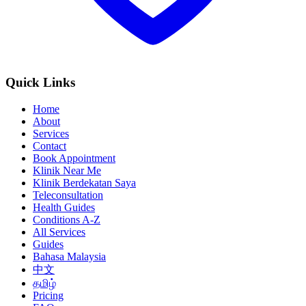
Quick Links
Home
About
Services
Contact
Book Appointment
Klinik Near Me
Klinik Berdekatan Saya
Teleconsultation
Health Guides
Conditions A-Z
All Services
Guides
Bahasa Malaysia
中文
தமிழ்
Pricing