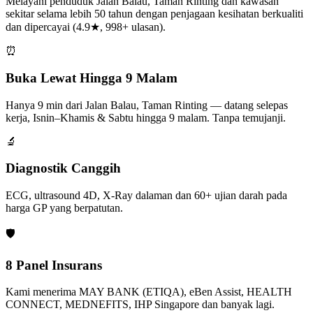
Melayani penduduk Jalan Balau, Taman Rinting dan kawasan
sekitar selama lebih 50 tahun dengan penjagaan kesihatan berkualiti
dan dipercayai (4.9★, 998+ ulasan).
⏰
Buka Lewat Hingga 9 Malam
Hanya 9 min dari Jalan Balau, Taman Rinting — datang selepas
kerja, Isnin–Khamis & Sabtu hingga 9 malam. Tanpa temujanji.
🔬
Diagnostik Canggih
ECG, ultrasound 4D, X-Ray dalaman dan 60+ ujian darah pada
harga GP yang berpatutan.
🛡️
8 Panel Insurans
Kami menerima MAY BANK (ETIQA), eBen Assist, HEALTH
CONNECT, MEDNEFITS, IHP Singapore dan banyak lagi.