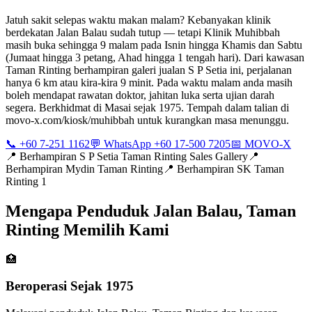
Jatuh sakit selepas waktu makan malam? Kebanyakan klinik
berdekatan Jalan Balau sudah tutup — tetapi Klinik Muhibbah
masih buka sehingga 9 malam pada Isnin hingga Khamis dan Sabtu
(Jumaat hingga 3 petang, Ahad hingga 1 tengah hari). Dari kawasan
Taman Rinting berhampiran galeri jualan S P Setia ini, perjalanan
hanya 6 km atau kira-kira 9 minit. Pada waktu malam anda masih
boleh mendapat rawatan doktor, jahitan luka serta ujian darah
segera. Berkhidmat di Masai sejak 1975. Tempah dalam talian di
movo-x.com/kiosk/muhibbah untuk kurangkan masa menunggu.
📞 +60 7-251 1162
💬 WhatsApp +60 17-500 7205
📅 MOVO-X
📍
Berhampiran S P Setia Taman Rinting Sales Gallery
📍
Berhampiran Mydin Taman Rinting
📍
Berhampiran SK Taman
Rinting 1
Mengapa Penduduk Jalan Balau, Taman
Rinting Memilih Kami
🏥
Beroperasi Sejak 1975