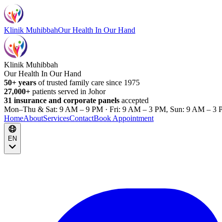
Klinik Muhibbah
Our Health In Our Hand
Klinik Muhibbah
Our Health In Our Hand
50+ years
of trusted family care since 1975
27,000+
patients served in Johor
31 insurance and corporate panels
accepted
Mon–Thu & Sat: 9 AM – 9 PM · Fri: 9 AM – 3 PM, Sun: 9 AM – 3 
Home
About
Services
Contact
Book Appointment
EN