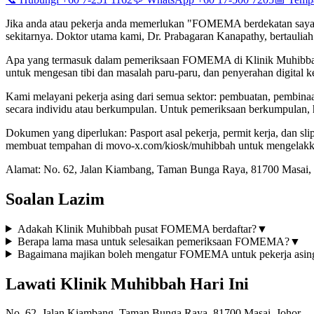
Jika anda atau pekerja anda memerlukan "FOMEMA berdekatan saya" 
sekitarnya. Doktor utama kami, Dr. Prabagaran Kanapathy, berta
Apa yang termasuk dalam pemeriksaan FOMEMA di Klinik Muhibbah: P
untuk mengesan tibi dan masalah paru-paru, dan penyerahan digital
Kami melayani pekerja asing dari semua sektor: pembuatan, pembinaa
secara individu atau berkumpulan. Untuk pemeriksaan berkumpulan, 
Dokumen yang diperlukan: Pasport asal pekerja, permit kerja, dan s
membuat tempahan di movo-x.com/kiosk/muhibbah untuk mengelak
Alamat: No. 62, Jalan Kiambang, Taman Bunga Raya, 81700 Masai, 
Soalan Lazim
Adakah Klinik Muhibbah pusat FOMEMA berdaftar?
▼
Berapa lama masa untuk selesaikan pemeriksaan FOMEMA?
▼
Bagaimana majikan boleh mengatur FOMEMA untuk pekerja asing
Lawati Klinik Muhibbah Hari Ini
No. 62, Jalan Kiambang, Taman Bunga Raya, 81700 Masai, Johor