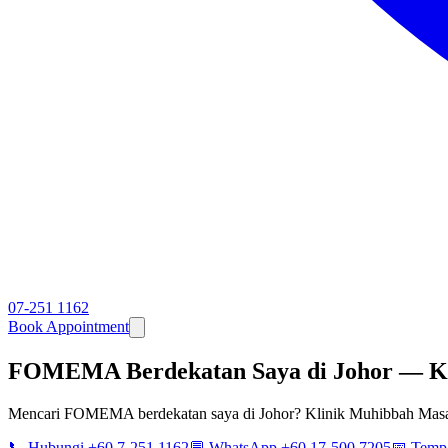
07-251 1162
Book Appointment
FOMEMA Berdekatan Saya di Johor — K
Mencari FOMEMA berdekatan saya di Johor? Klinik Muhibbah Masa
📞 Hubungi +60 7-251 1162
💬 WhatsApp +60 17-500 7205
📅 Temp