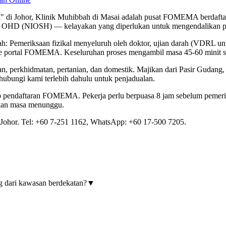
di Johor, Klinik Muhibbah di Masai adalah pusat FOMEMA berdaftar 
uliah OHD (NIOSH) — kelayakan yang diperlukan untuk mengendalik
emeriksaan fizikal menyeluruh oleh doktor, ujian darah (VDRL untuk
 ke portal FOMEMA. Keseluruhan proses mengambil masa 45-60 minit s
n, perkhidmatan, pertanian, dan domestik. Majikan dari Pasir Gudang,
hubungi kami terlebih dahulu untuk penjadualan.
lip pendaftaran FOMEMA. Pekerja perlu berpuasa 8 jam sebelum pemerik
kan masa menunggu.
Johor. Tel: +60 7-251 1162, WhatsApp: +60 17-500 7205.
 dari kawasan berdekatan?
▼