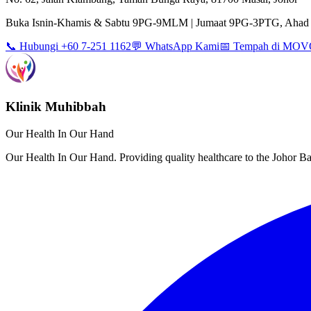
Buka Isnin-Khamis & Sabtu 9PG-9MLM | Jumaat 9PG-3PTG, Ahad 
📞 Hubungi +60 7-251 1162
💬 WhatsApp Kami
📅 Tempah di MO
Klinik Muhibbah
Our Health In Our Hand
Our Health In Our Hand. Providing quality healthcare to the Johor 