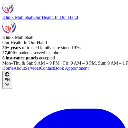
Klinik Muhibbah
Our Health In Our Hand
Klinik Muhibbah
Our Health In Our Hand
50+ years
of trusted family care since 1976
27,000+
patients served in Johor
8 insurance panels
accepted
Mon–Thu & Sat: 9 AM – 9 PM · Fri: 9 AM – 3 PM, Sun: 9 AM – 1 
Home
About
Services
Contact
Book Appointment
EN