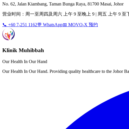
No. 62, Jalan Kiambang, Taman Bunga Raya, 81700 Masai, Johor
营业时间：周一至周四及周六 上午 9 至晚上 9 | 周五 上午 9 至下午 3 
📞 +60 7-251 1162
💬 WhatsApp
📅 MOVO-X 预约
Klinik Muhibbah
Our Health In Our Hand
Our Health In Our Hand. Providing quality healthcare to the Johor 