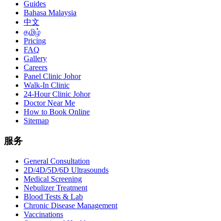
Guides
Bahasa Malaysia
中文
தமிழ்
Pricing
FAQ
Gallery
Careers
Panel Clinic Johor
Walk-In Clinic
24-Hour Clinic Johor
Doctor Near Me
How to Book Online
Sitemap
服务
General Consultation
2D/4D/5D/6D Ultrasounds
Medical Screening
Nebulizer Treatment
Blood Tests & Lab
Chronic Disease Management
Vaccinations