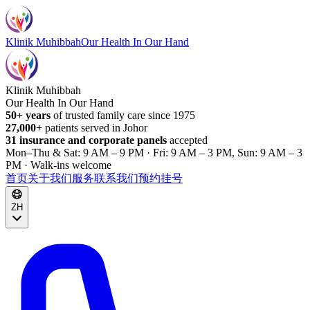
Klinik Muhibbah
Our Health In Our Hand
Klinik Muhibbah
Our Health In Our Hand
50+ years
of trusted family care since 1975
27,000+
patients served in Johor
31 insurance and corporate panels
accepted
Mon–Thu & Sat: 9 AM – 9 PM · Fri: 9 AM – 3 PM, Sun: 9 AM – 3
PM · Walk-ins welcome
首页
关于我们
服务
联系我们
预约挂号
ZH