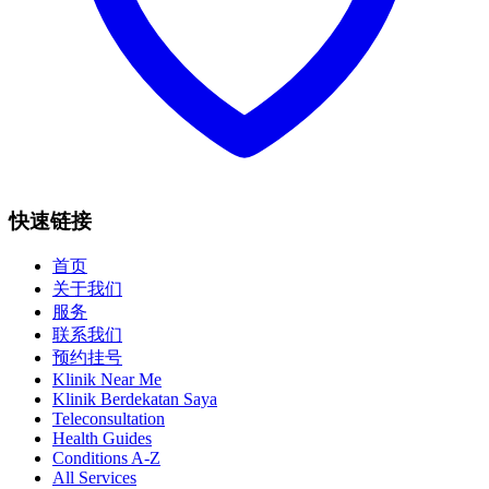
快速链接
首页
关于我们
服务
联系我们
预约挂号
Klinik Near Me
Klinik Berdekatan Saya
Teleconsultation
Health Guides
Conditions A-Z
All Services