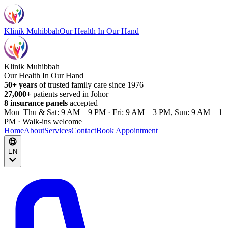
Klinik Muhibbah
Our Health In Our Hand
Klinik Muhibbah
Our Health In Our Hand
50+ years
of trusted family care since 1976
27,000+
patients served in Johor
8 insurance panels
accepted
Mon–Thu & Sat: 9 AM – 9 PM · Fri: 9 AM – 3 PM, Sun: 9 AM – 1
PM · Walk-ins welcome
Home
About
Services
Contact
Book Appointment
EN