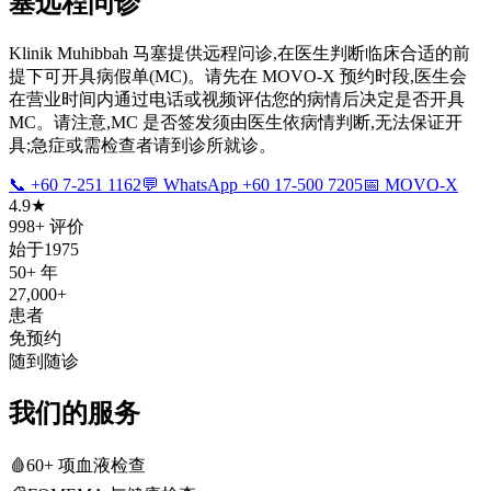
塞远程问诊
Klinik Muhibbah 马塞提供远程问诊,在医生判断临床合适的前
提下可开具病假单(MC)。请先在 MOVO-X 预约时段,医生会
在营业时间内通过电话或视频评估您的病情后决定是否开具
MC。请注意,MC 是否签发须由医生依病情判断,无法保证开
具;急症或需检查者请到诊所就诊。
📞 +60 7-251 1162
💬 WhatsApp +60 17-500 7205
📅 MOVO-X
4.9★
998+ 评价
始于1975
50+ 年
27,000+
患者
免预约
随到随诊
我们的服务
🩸
60+ 项血液检查