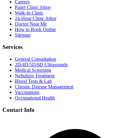
Careers
Panel Clinic Johor
Walk-In Clinic
24-Hour Clinic Johor
Doctor Near Me
How to Book Online
Sitemap
Services
General Consultation
2D/4D/5D/6D Ultrasounds
Medical Screening
Nebulizer Treatment
Blood Tests & Lab
Chronic Disease Management
Vaccinations
Occupational Health
Contact Info