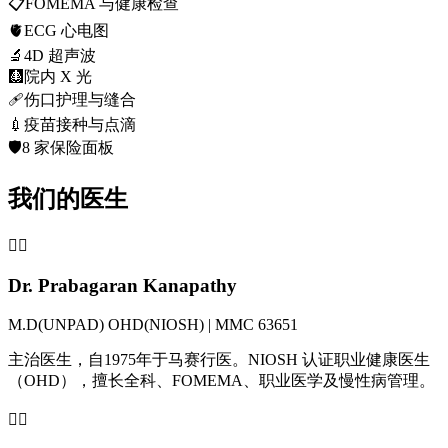
📋
FOMEMA 与健康检查
🫀
ECG 心电图
🔬
4D 超声波
🩻
院内 X 光
🩹
伤口护理与缝合
💉
疫苗接种与点滴
🛡️
8 家保险面板
我们的医生
👨‍⚕️
Dr. Prabagaran Kanapathy
M.D(UNPAD) OHD(NIOSH) | MMC 63651
主治医生，自1975年于马赛行医。NIOSH 认证职业健康医生
（OHD），擅长全科、FOMEMA、职业医学及慢性病管理。
👩‍⚕️