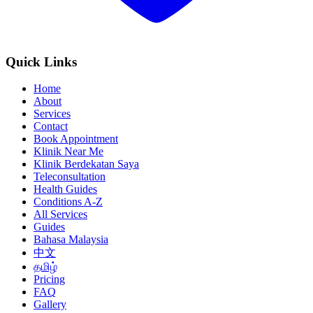
Quick Links
Home
About
Services
Contact
Book Appointment
Klinik Near Me
Klinik Berdekatan Saya
Teleconsultation
Health Guides
Conditions A-Z
All Services
Guides
Bahasa Malaysia
中文
தமிழ்
Pricing
FAQ
Gallery