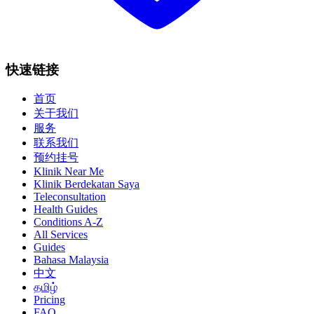
快速链接
首页
关于我们
服务
联系我们
预约挂号
Klinik Near Me
Klinik Berdekatan Saya
Teleconsultation
Health Guides
Conditions A-Z
All Services
Guides
Bahasa Malaysia
中文
தமிழ்
Pricing
FAQ