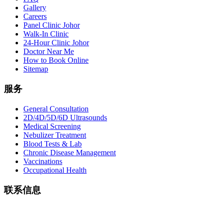
Gallery
Careers
Panel Clinic Johor
Walk-In Clinic
24-Hour Clinic Johor
Doctor Near Me
How to Book Online
Sitemap
服务
General Consultation
2D/4D/5D/6D Ultrasounds
Medical Screening
Nebulizer Treatment
Blood Tests & Lab
Chronic Disease Management
Vaccinations
Occupational Health
联系信息