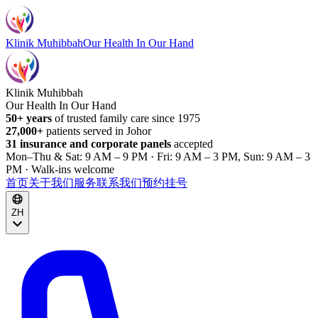
Klinik Muhibbah
Our Health In Our Hand
Klinik Muhibbah
Our Health In Our Hand
50+ years
of trusted family care since 1975
27,000+
patients served in Johor
31 insurance and corporate panels
accepted
Mon–Thu & Sat: 9 AM – 9 PM · Fri: 9 AM – 3 PM, Sun: 9 AM – 3
PM · Walk-ins welcome
首页
关于我们
服务
联系我们
预约挂号
ZH