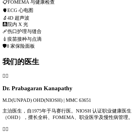
📋
FOMEMA 与健康检查
🫀
ECG 心电图
🔬
4D 超声波
🩻
院内 X 光
🩹
伤口护理与缝合
💉
疫苗接种与点滴
🛡️
8 家保险面板
我们的医生
👨‍⚕️
Dr. Prabagaran Kanapathy
M.D(UNPAD) OHD(NIOSH) | MMC 63651
主治医生，自1975年于马赛行医。NIOSH 认证职业健康医生
（OHD），擅长全科、FOMEMA、职业医学及慢性病管理。
👩‍⚕️