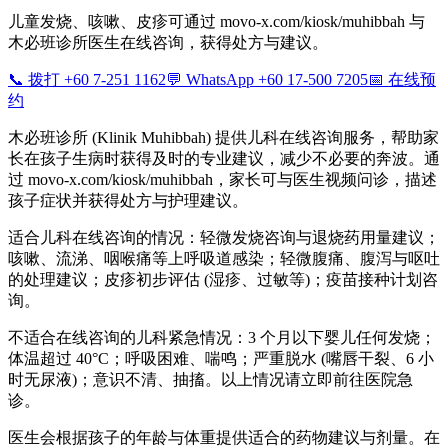
儿童发烧、咳嗽、皮疹可通过 movo-x.com/kiosk/muhibbah 与
木必班诊所医生在线咨询，获得处方与建议。
📞 拨打 +60 7-251 1162
💬 WhatsApp +60 17-500 7205
📅 在线预
约
木必班诊所 (Klinik Muhibbah) 提供儿科在线咨询服务，帮助家
长在孩子生病时获得及时的专业建议，减少不必要的奔波。通
过 movo-x.com/kiosk/muhibbah，家长可与医生视频问诊，描述
孩子症状并获得处方与护理建议。
适合儿科在线咨询的情况：轻微发烧咨询与退烧药用量建议；
咳嗽、流涕、咽喉痛等上呼吸道感染；轻微腹痛、腹泻与呕吐
的处理建议；皮疹初步评估 (湿疹、过敏等)；疫苗接种计划咨
询。
不适合在线咨询的儿科紧急情况：3 个月以下婴儿任何发烧；
体温超过 40°C；呼吸困难、喘鸣；严重脱水 (嘴唇干裂、6 小
时无尿液)；意识不清、抽搐。以上情况请立即前往医院急
诊。
医生会根据孩子的年龄与体重提供适合的药物建议与剂量。在