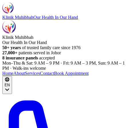
Klinik Muhibbah
Our Health In Our Hand
Klinik Muhibbah
Our Health In Our Hand
50+ years
of trusted family care since 1976
27,000+
patients served in Johor
8 insurance panels
accepted
Mon–Thu & Sat: 9 AM – 9 PM · Fri: 9 AM – 3 PM, Sun: 9 AM – 1
PM · Walk-ins welcome
Home
About
Services
Contact
Book Appointment
EN