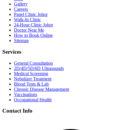
Gallery
Careers
Panel Clinic Johor
Walk-In Clinic
24-Hour Clinic Johor
Doctor Near Me
How to Book Online
Sitemap
Services
General Consultation
2D/4D/5D/6D Ultrasounds
Medical Screening
Nebulizer Treatment
Blood Tests & Lab
Chronic Disease Management
Vaccinations
Occupational Health
Contact Info