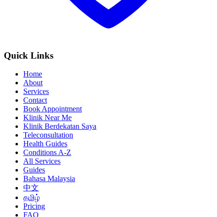
Quick Links
Home
About
Services
Contact
Book Appointment
Klinik Near Me
Klinik Berdekatan Saya
Teleconsultation
Health Guides
Conditions A-Z
All Services
Guides
Bahasa Malaysia
中文
தமிழ்
Pricing
FAQ