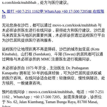
x.com/kiosk/muhibbah，处方与医疗建议。
📞 拨打 +60 7-251 1162
💬 WhatsApp +60 17-500 7205
📅 在线预
约
无论您身在沙巴，都可以通过 movo-x.com/kiosk/muhibbah 与
木必班诊所医生进行在线问诊，获得处方和医疗建议。沙巴是
马来西亚东马地区的重要州属，木必班诊所透过远程医疗平台
为沙巴居民提供医疗咨询服务。
远程医疗让地理距离不再是障碍。沙巴的城市如亚庇 (Kota
Kinabalu)、山打根 (Sandakan)、斗湖 (Tawau) 的居民都可以通
过网络与木必班诊所的 MMC 注册医生进行视频问诊。
木必班诊所自 1975 年开业，主治医生 Dr. Prabagaran
Kanapathy 拥有近 50 年的临床经验，可为沙巴居民提供权威
的医疗咨询。在线问诊适合处理：轻微病症、慢性病随访、处
方续药、一般健康咨询。
预约在线问诊：movo-x.com/kiosk/muhibbah。电话：+60 7-251
1162，WhatsApp：+60 17-500 7205。如需亲身就诊，诊所位
于 No. 62, Jalan Kiambang, Taman Bunga Raya, 81700 Masai,
Johor。