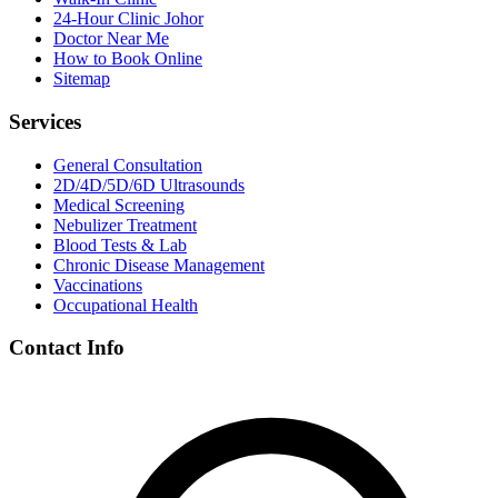
24-Hour Clinic Johor
Doctor Near Me
How to Book Online
Sitemap
Services
General Consultation
2D/4D/5D/6D Ultrasounds
Medical Screening
Nebulizer Treatment
Blood Tests & Lab
Chronic Disease Management
Vaccinations
Occupational Health
Contact Info