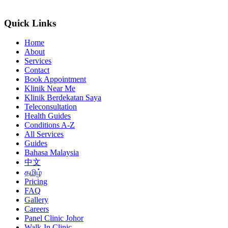
Quick Links
Home
About
Services
Contact
Book Appointment
Klinik Near Me
Klinik Berdekatan Saya
Teleconsultation
Health Guides
Conditions A-Z
All Services
Guides
Bahasa Malaysia
中文
தமிழ்
Pricing
FAQ
Gallery
Careers
Panel Clinic Johor
Walk-In Clinic