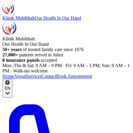
Klinik Muhibbah
Our Health In Our Hand
Klinik Muhibbah
Our Health In Our Hand
50+ years
of trusted family care since 1976
27,000+
patients served in Johor
8 insurance panels
accepted
Mon–Thu & Sat: 9 AM – 9 PM · Fri: 9 AM – 3 PM, Sun: 9 AM – 1
PM · Walk-ins welcome
Home
About
Services
Contact
Book Appointment
EN