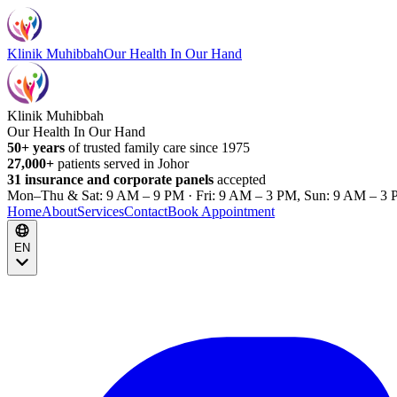
Klinik Muhibbah
Our Health In Our Hand
Klinik Muhibbah
Our Health In Our Hand
50+ years
of trusted family care since 1975
27,000+
patients served in Johor
31 insurance and corporate panels
accepted
Mon–Thu & Sat: 9 AM – 9 PM · Fri: 9 AM – 3 PM, Sun: 9 AM – 3 
Home
About
Services
Contact
Book Appointment
EN