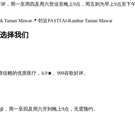
多条好评，周一至周四及周六营业至晚上9点，周五则为早上9点至下午
uk Taman Mawar
📍
邻近PASTI Al-Kauthar Taman Mawar
r居民选择我们
，提供值得信赖的优质医疗，4.9★、999谷歌好评。
—下班后也能就诊，周一至四及周六开到晚上9点，无需预约。