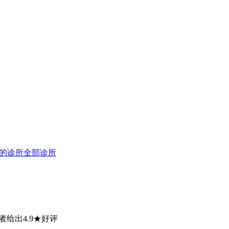
的诊所
全部诊所
999患者给出4.9★好评