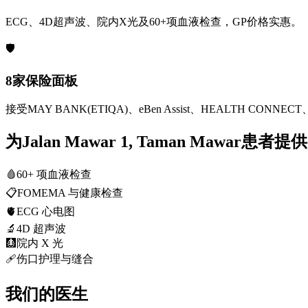
ECG、4D超声波、院内X光及60+项血液检查，GP价格实惠。
🛡️
8家保险面板
接受MAY BANK(ETIQA)、eBen Assist、HEALTH CONNECT、
为Jalan Mawar 1, Taman Mawar患者
🩸
60+ 项血液检查
📋
FOMEMA 与健康检查
🫀
ECG 心电图
🔬
4D 超声波
🩻
院内 X 光
🩹
伤口护理与缝合
我们的医生