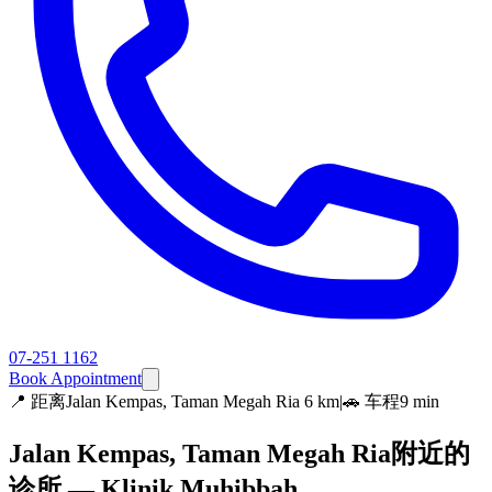
07-251 1162
Book Appointment
📍
距离Jalan Kempas, Taman Megah Ria 6 km
|
🚗 车程9 min
Jalan Kempas, Taman Megah Ria附近的
诊所 — Klinik Muhibbah