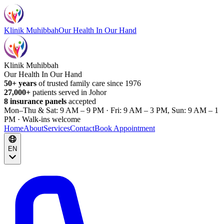
Klinik Muhibbah
Our Health In Our Hand
Klinik Muhibbah
Our Health In Our Hand
50+ years
of trusted family care since 1976
27,000+
patients served in Johor
8 insurance panels
accepted
Mon–Thu & Sat: 9 AM – 9 PM · Fri: 9 AM – 3 PM, Sun: 9 AM – 1
PM · Walk-ins welcome
Home
About
Services
Contact
Book Appointment
EN