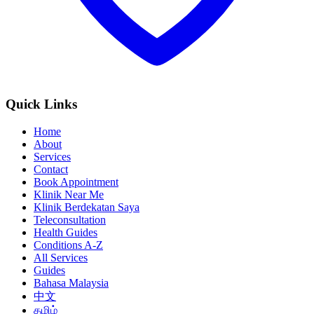
Quick Links
Home
About
Services
Contact
Book Appointment
Klinik Near Me
Klinik Berdekatan Saya
Teleconsultation
Health Guides
Conditions A-Z
All Services
Guides
Bahasa Malaysia
中文
தமிழ்