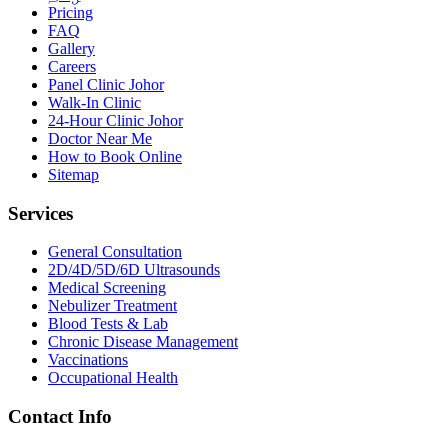
Pricing
FAQ
Gallery
Careers
Panel Clinic Johor
Walk-In Clinic
24-Hour Clinic Johor
Doctor Near Me
How to Book Online
Sitemap
Services
General Consultation
2D/4D/5D/6D Ultrasounds
Medical Screening
Nebulizer Treatment
Blood Tests & Lab
Chronic Disease Management
Vaccinations
Occupational Health
Contact Info