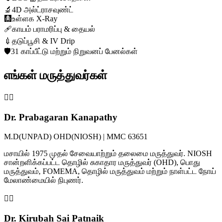
🔬
4D அல்ட்ராசவுண்ட்
🩻
உள்ளக X-Ray
🩹
காயம் பராமரிப்பு & தையல்
💉
தடுப்பூசி & IV Drip
🛡️
31 காப்பீட்டு மற்றும் நிறுவனப் பேனல்கள்
எங்கள் மருத்துவர்கள்
👨‍⚕️
Dr. Prabagaran Kanapathy
M.D(UNPAD) OHD(NIOSH) | MMC 63651
மசாயில் 1975 முதல் சேவையாற்றும் தலைமை மருத்துவர். NIOSH
சான்றளிக்கப்பட்ட தொழில் சுகாதார மருத்துவர் (OHD), பொது
மருத்துவம், FOMEMA, தொழில் மருத்துவம் மற்றும் நாள்பட்ட நோய்
மேலாண்மையில் நிபுணர்.
👩‍⚕️
Dr. Kirubah Sai Patnaik