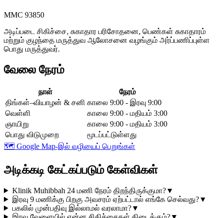
MMC 93850
அடிப்படை சிகிச்சை, சுகாதார பரிசோதனை, பெண்கள் சுகாதாரம்
மற்றும் குழந்தை மருத்துவ ஆலோசனை வழங்கும் அர்ப்பணிப்புள்ள
பொது மருத்துவர்.
வேலை நேரம்
நாள்
நேரம்
திங்கள்–வியாழன் & சனி
காலை 9:00 - இரவு 9:00
வெள்ளி
காலை 9:00 - மதியம் 3:00
ஞாயிறு
காலை 9:00 - மதியம் 3:00
பொது விடுமுறை
மூடப்பட்டுள்ளது
🗺️
Google Map-இல் வழியைப் பெறுங்கள்
அடிக்கடி கேட்கப்படும் கேள்விகள்
Klinik Muhibbah 24 மணி நேரம் திறந்திருக்குமா?
▼
இரவு 9 மணிக்கு பிறகு அவசரம் ஏற்பட்டால் எங்கே செல்வது?
▼
பகலில் முன்பதிவு இல்லாமல் வரலாமா?
▼
இரவு வேளையில் என்ன சிகிச்சைகள் கிடைக்கும்?
▼