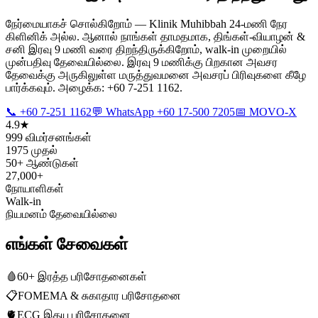
நேர்மையாகச் சொல்கிறோம் — Klinik Muhibbah 24-மணி நேர
கிளினிக் அல்ல. ஆனால் நாங்கள் தாமதமாக, திங்கள்-வியாழன் &
சனி இரவு 9 மணி வரை திறந்திருக்கிறோம், walk-in முறையில்
முன்பதிவு தேவையில்லை. இரவு 9 மணிக்கு பிறகான அவசர
தேவைக்கு அருகிலுள்ள மருத்துவமனை அவசரப் பிரிவுகளை கீழே
பார்க்கவும். அழைக்க: +60 7-251 1162.
📞 +60 7-251 1162
💬 WhatsApp +60 17-500 7205
📅 MOVO-X
4.9★
999 விமர்சனங்கள்
1975 முதல்
50+ ஆண்டுகள்
27,000+
நோயாளிகள்
Walk-in
நியமனம் தேவையில்லை
எங்கள் சேவைகள்
🩸
60+ இரத்த பரிசோதனைகள்
📋
FOMEMA & சுகாதார பரிசோதனை
🫀
ECG இதய பரிசோதனை