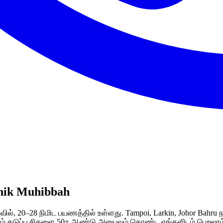
inik Muhibbah
ில், 20–28 நிமிட பயணத்தில் உள்ளது. Tampoi, Larkin, Johor Bahru
் தடுப்பூசிகளை 50+ ஆண்டு அனுபவம் கொண்ட எங்களிடம் பெறலாம்