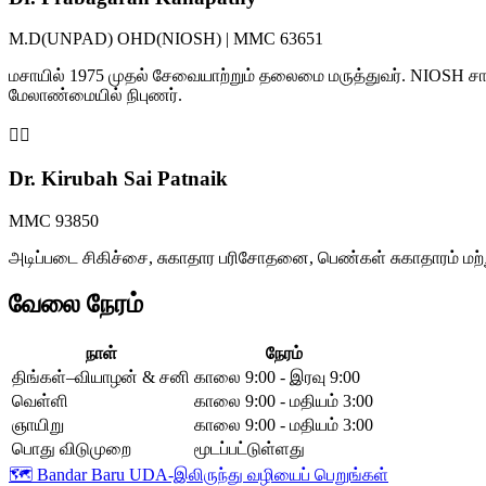
M.D(UNPAD) OHD(NIOSH) | MMC 63651
மசாயில் 1975 முதல் சேவையாற்றும் தலைமை மருத்துவர். NIOSH சான
மேலாண்மையில் நிபுணர்.
👩‍⚕️
Dr. Kirubah Sai Patnaik
MMC 93850
அடிப்படை சிகிச்சை, சுகாதார பரிசோதனை, பெண்கள் சுகாதாரம் மற்
வேலை நேரம்
நாள்
நேரம்
திங்கள்–வியாழன் & சனி
காலை 9:00 - இரவு 9:00
வெள்ளி
காலை 9:00 - மதியம் 3:00
ஞாயிறு
காலை 9:00 - மதியம் 3:00
பொது விடுமுறை
மூடப்பட்டுள்ளது
🗺️
Bandar Baru UDA-இலிருந்து வழியைப் பெறுங்கள்