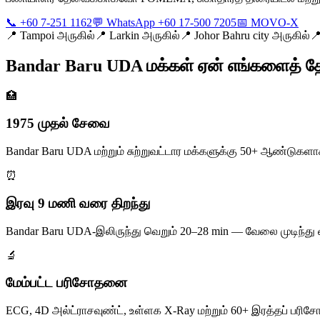
📞 +60 7-251 1162
💬 WhatsApp +60 17-500 7205
📅 MOVO-X
📍
Tampoi அருகில்
📍
Larkin அருகில்
📍
Johor Bahru city அருகில்

Bandar Baru UDA மக்கள் ஏன் எங்களைத் தேர
🏥
1975 முதல் சேவை
Bandar Baru UDA மற்றும் சுற்றுவட்டார மக்களுக்கு 50+ ஆண்டுக
⏰
இரவு 9 மணி வரை திறந்து
Bandar Baru UDA-இலிருந்து வெறும் 20–28 min — வேலை முடிந்து
🔬
மேம்பட்ட பரிசோதனை
ECG, 4D அல்ட்ராசவுண்ட், உள்ளக X-Ray மற்றும் 60+ இரத்தப் ப