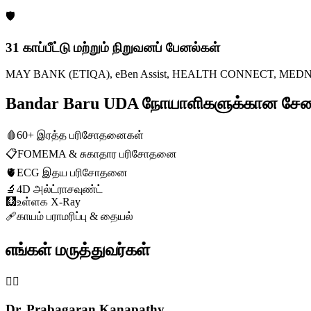
🛡️
31 காப்பீட்டு மற்றும் நிறுவனப் பேனல்கள்
MAY BANK (ETIQA), eBen Assist, HEALTH CONNECT, MEDNEFIT
Bandar Baru UDA நோயாளிகளுக்கான சே
🩸
60+ இரத்த பரிசோதனைகள்
📋
FOMEMA & சுகாதார பரிசோதனை
🫀
ECG இதய பரிசோதனை
🔬
4D அல்ட்ராசவுண்ட்
🩻
உள்ளக X-Ray
🩹
காயம் பராமரிப்பு & தையல்
எங்கள் மருத்துவர்கள்
👨‍⚕️
Dr. Prabagaran Kanapathy