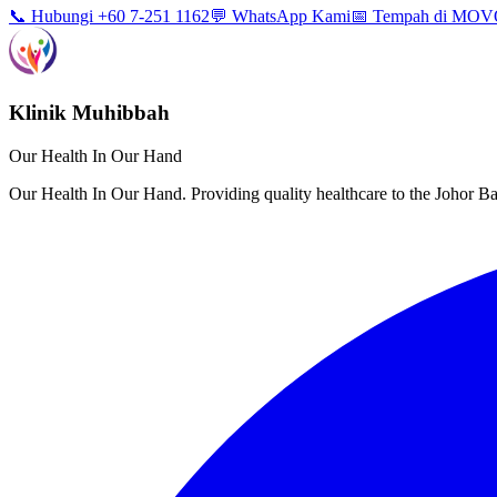
📞 Hubungi +60 7-251 1162
💬 WhatsApp Kami
📅 Tempah di MO
Klinik Muhibbah
Our Health In Our Hand
Our Health In Our Hand. Providing quality healthcare to the Johor 