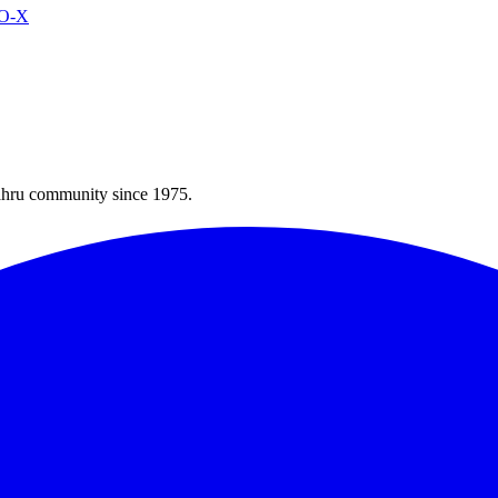
VO-X
Bahru community since 1975.