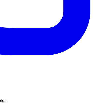
bbah.