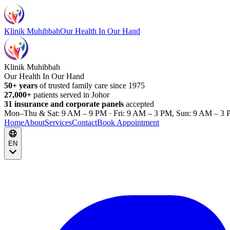
Klinik Muhibbah
Our Health In Our Hand
Klinik Muhibbah
Our Health In Our Hand
50+ years
of trusted family care since 1975
27,000+
patients served in Johor
31 insurance and corporate panels
accepted
Mon–Thu & Sat: 9 AM – 9 PM · Fri: 9 AM – 3 PM, Sun: 9 AM – 3 
Home
About
Services
Contact
Book Appointment
EN