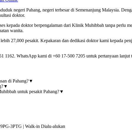
duduk negeri Pahang, negeri terbesar di Semenanjung Malaysia. Deng
ltasi doktor.
es kepada doktor berpengalaman dari Klinik Muhibbah tanpa perlu men
hatan wanita.
ebih 27,000 pesakit. Kepakaran dan dedikasi doktor kami kepada penj
1 1162. WhatsApp kami di +60 17-500 7205 untuk pertanyaan lanjut t
asan di Pahang?
▼
g?
▼
 Muhibbah untuk pesakit Pahang?
▼
9PG-3PTG | Walk-in Dialu-alukan