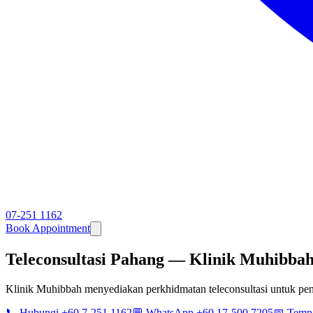
07-251 1162
Book Appointment
Teleconsultasi Pahang — Klinik Muhibbah
Klinik Muhibbah menyediakan perkhidmatan teleconsultasi untuk pe
📞 Hubungi +60 7-251 1162
💬 WhatsApp +60 17-500 7205
📅 Temp