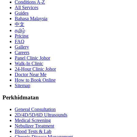
Conditions A-Z
All Services
Guides
Bahasa Malaysia
中文
தமிழ்
Pricing
FAQ
Gallery
Careers
Panel Clinic Johor
Walk-In Clinic
24-Hour Clinic Johor
Doctor Near Me
How to Book Online
Sitemap
Perkhidmatan
General Consultation
2D/4D/5D/6D Ultrasounds
Medical Screening
Nebulizer Treatment
Blood Tests & Lab
Chronic Disease Management