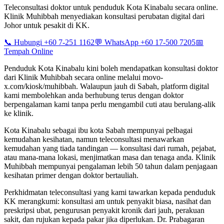
Teleconsultasi doktor untuk penduduk Kota Kinabalu secara online.
Klinik Muhibbah menyediakan konsultasi perubatan digital dari
Johor untuk pesakit di KK.
📞 Hubungi +60 7-251 1162
💬 WhatsApp +60 17-500 7205
📅
Tempah Online
Penduduk Kota Kinabalu kini boleh mendapatkan konsultasi doktor
dari Klinik Muhibbah secara online melalui movo-
x.com/kiosk/muhibbah. Walaupun jauh di Sabah, platform digital
kami membolehkan anda berhubung terus dengan doktor
berpengalaman kami tanpa perlu mengambil cuti atau berulang-alik
ke klinik.
Kota Kinabalu sebagai ibu kota Sabah mempunyai pelbagai
kemudahan kesihatan, namun teleconsultasi menawarkan
kemudahan yang tiada tandingan — konsultasi dari rumah, pejabat,
atau mana-mana lokasi, menjimatkan masa dan tenaga anda. Klinik
Muhibbah mempunyai pengalaman lebih 50 tahun dalam penjagaan
kesihatan primer dengan doktor bertauliah.
Perkhidmatan teleconsultasi yang kami tawarkan kepada penduduk
KK merangkumi: konsultasi am untuk penyakit biasa, nasihat dan
preskripsi ubat, pengurusan penyakit kronik dari jauh, perakuan
sakit, dan rujukan kepada pakar jika diperlukan. Dr. Prabagaran