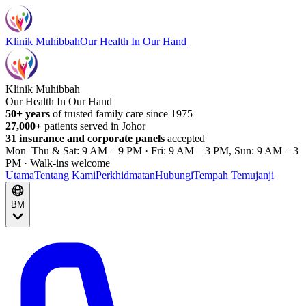
Klinik Muhibbah
Our Health In Our Hand
Klinik Muhibbah
Our Health In Our Hand
50+ years
of trusted family care since 1975
27,000+
patients served in Johor
31 insurance and corporate panels
accepted
Mon–Thu & Sat: 9 AM – 9 PM · Fri: 9 AM – 3 PM, Sun: 9 AM – 3
PM · Walk-ins welcome
Utama
Tentang Kami
Perkhidmatan
Hubungi
Tempah Temujanji
BM