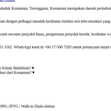
enduduk Kemaman, Terengganu. Kemaman merupakan daerah perindustr
.
engan pelbagai masalah kesihatan melalui sesi teleconsultasi yang 
 rawatan penyakit biasa, pengurusan penyakit kronik, kesihatan wanit
1 1162. WhatsApp kami di +60 17-500 7205 untuk pertanyaan lanjut te
si Klinik Muhibbah?
▼
ltasi dari Kemaman?
▼
▼
9PG-3PTG | Walk-in Dialu-alukan