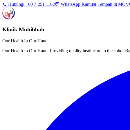
📞 Hubungi +60 7-251 1162
💬 WhatsApp Kami
📅 Tempah di MO
Klinik Muhibbah
Our Health In Our Hand
Our Health In Our Hand. Providing quality healthcare to the Johor 