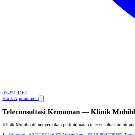
07-251 1162
Book Appointment
Teleconsultasi Kemaman — Klinik Muhibb
Klinik Muhibbah menyediakan perkhidmatan teleconsultasi untuk p
📞 Hubungi +60 7-251 1162
💬 WhatsApp +60 17-500 7205
📅 Temp