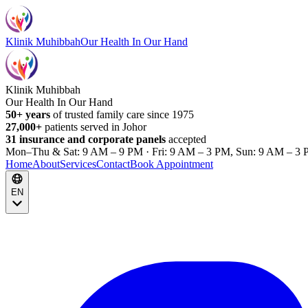
Klinik Muhibbah
Our Health In Our Hand
Klinik Muhibbah
Our Health In Our Hand
50+ years
of trusted family care since 1975
27,000+
patients served in Johor
31 insurance and corporate panels
accepted
Mon–Thu & Sat: 9 AM – 9 PM · Fri: 9 AM – 3 PM, Sun: 9 AM – 3 
Home
About
Services
Contact
Book Appointment
EN