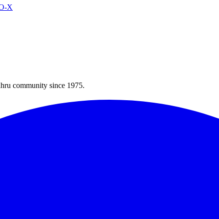
VO-X
Bahru community since 1975.