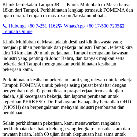
Klinik berdekatan Tampoi JB — Klinik Muhibbah di Masai hanya
18km dari Tampoi. Perkhidmatan lengkap termasuk FOMEMA dan
ujian darah. Tempah di movo-x.com/kiosk/muhibbah.
📞 Hubungi +60 7-251 1162
💬 WhatsApp +60 17-500 7205
📅
Tempah Online
Klinik Muhibbah di Masai adalah destinasi klinik swasta yang
menjadi pilihan penduduk dan pekerja industri Tampoi, terletak kira-
kira 18 km atau 20 minit perjalanan. Tampoi merupakan kawasan
industri yang penting di Johor Bahru, dan banyak majikan serta
pekerja dari Tampoi menggunakan perkhidmatan kesihatan
pekerjaan kami.
Perkhidmatan kesihatan pekerjaan kami yang relevan untuk pekerja
Tampoi: FOMEMA untuk pekerja asing (pusat berdaftar dengan
penyerahan digital), pemeriksaan pra-pekerjaan termasuk ujian
dadah, sijil kecergasan bekerja, dan laporan perubatan untuk
keperluan PERKESO. Dr. Prabagaran Kanapathy bertauliah OHD
(NIOSH) dan berpengalaman melayani industri pembuatan dan
pembinaan.
Selain perkhidmatan pekerjaan, kami menawarkan rangkaian
perkhidmatan kesihatan keluarga yang lengkap: konsultasi am dan
rawatan harian, lebih 60 ujian darah (keputusan hari sama untuk