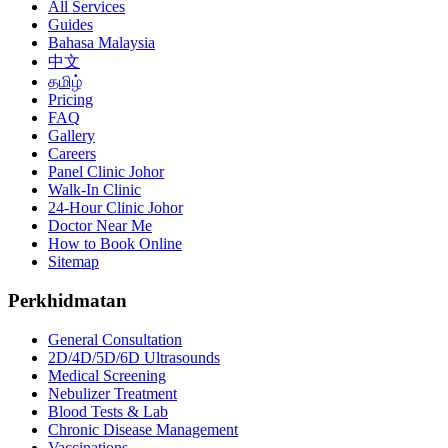
All Services
Guides
Bahasa Malaysia
中文
தமிழ்
Pricing
FAQ
Gallery
Careers
Panel Clinic Johor
Walk-In Clinic
24-Hour Clinic Johor
Doctor Near Me
How to Book Online
Sitemap
Perkhidmatan
General Consultation
2D/4D/5D/6D Ultrasounds
Medical Screening
Nebulizer Treatment
Blood Tests & Lab
Chronic Disease Management
Vaccinations