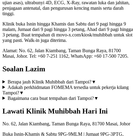
ujian asas), ultrabunyi 4D, ECG, X-Ray, rawatan luka dan jahitan,
penjagaan antenatal, dan pengurusan kencing manis serta darah
tinggi.
Klinik buka Isnin hingga Khamis dan Sabtu dari 9 pagi hingga 9
malam, Jumaat dari 9 pagi hingga 3 petang, Ahad dari 9 pagi hingga
3 petang. Buat tempahan di movo-x.com/kiosk/muhibbah untuk slot
yang pasti. Walk-in juga diterima.
Alamat: No. 62, Jalan Kiambang, Taman Bunga Raya, 81700
Masai, Johor. Tel: +60 7-251 1162, WhatsApp: +60 17-500 7205.
Soalan Lazim
Berapa jauh Klinik Muhibbah dari Tampoi?
▼
Adakah perkhidmatan FOMEMA tersedia untuk pekerja kilang
Tampoi?
▼
Bagaimana cara buat tempahan dari Tampoi?
▼
Lawati Klinik Muhibbah Hari Ini
No. 62, Jalan Kiambang, Taman Bunga Raya, 81700 Masai, Johor
Buka Isnin-Khamis & Sabtu 9PG-9MLM | Jumaat 9PG-3PTG,