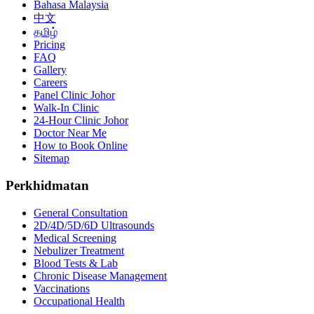
Bahasa Malaysia
中文
தமிழ்
Pricing
FAQ
Gallery
Careers
Panel Clinic Johor
Walk-In Clinic
24-Hour Clinic Johor
Doctor Near Me
How to Book Online
Sitemap
Perkhidmatan
General Consultation
2D/4D/5D/6D Ultrasounds
Medical Screening
Nebulizer Treatment
Blood Tests & Lab
Chronic Disease Management
Vaccinations
Occupational Health