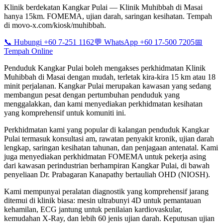
Klinik berdekatan Kangkar Pulai — Klinik Muhibbah di Masai
hanya 15km. FOMEMA, ujian darah, saringan kesihatan. Tempah
di movo-x.com/kiosk/muhibbah.
📞 Hubungi +60 7-251 1162
💬 WhatsApp +60 17-500 7205
📅
Tempah Online
Penduduk Kangkar Pulai boleh mengakses perkhidmatan Klinik
Muhibbah di Masai dengan mudah, terletak kira-kira 15 km atau 18
minit perjalanan. Kangkar Pulai merupakan kawasan yang sedang
membangun pesat dengan pertumbuhan penduduk yang
menggalakkan, dan kami menyediakan perkhidmatan kesihatan
yang komprehensif untuk komuniti ini.
Perkhidmatan kami yang popular di kalangan penduduk Kangkar
Pulai termasuk konsultasi am, rawatan penyakit kronik, ujian darah
lengkap, saringan kesihatan tahunan, dan penjagaan antenatal. Kami
juga menyediakan perkhidmatan FOMEMA untuk pekerja asing
dari kawasan perindustrian berhampiran Kangkar Pulai, di bawah
penyeliaan Dr. Prabagaran Kanapathy bertauliah OHD (NIOSH).
Kami mempunyai peralatan diagnostik yang komprehensif jarang
ditemui di klinik biasa: mesin ultrabunyi 4D untuk pemantauan
kehamilan, ECG jantung untuk penilaian kardiovaskular,
kemudahan X-Ray, dan lebih 60 jenis ujian darah. Keputusan ujian