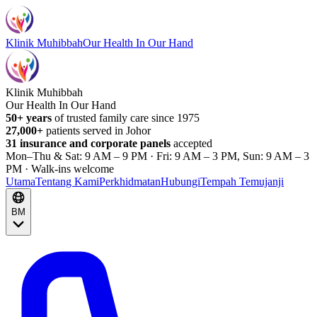
Klinik Muhibbah
Our Health In Our Hand
Klinik Muhibbah
Our Health In Our Hand
50+ years
of trusted family care since 1975
27,000+
patients served in Johor
31 insurance and corporate panels
accepted
Mon–Thu & Sat: 9 AM – 9 PM · Fri: 9 AM – 3 PM, Sun: 9 AM – 3
PM · Walk-ins welcome
Utama
Tentang Kami
Perkhidmatan
Hubungi
Tempah Temujanji
BM