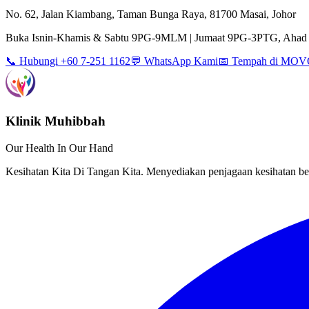
No. 62, Jalan Kiambang, Taman Bunga Raya, 81700 Masai, Johor
Buka Isnin-Khamis & Sabtu 9PG-9MLM | Jumaat 9PG-3PTG, Ahad 
📞 Hubungi +60 7-251 1162
💬 WhatsApp Kami
📅 Tempah di MO
Klinik Muhibbah
Our Health In Our Hand
Kesihatan Kita Di Tangan Kita. Menyediakan penjagaan kesihatan ber