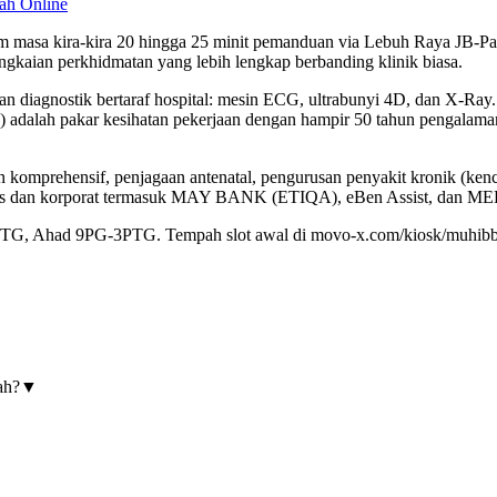
ah Online
masa kira-kira 20 hingga 25 minit pemanduan via Lebuh Raya JB-Pas
angkaian perkhidmatan yang lebih lengkap berbanding klinik biasa.
agnostik bertaraf hospital: mesin ECG, ultrabunyi 4D, dan X-Ray. Le
ah pakar kesihatan pekerjaan dengan hampir 50 tahun pengalaman, 
an komprehensif, penjagaan antenatal, pengurusan penyakit kronik (ke
surans dan korporat termasuk MAY BANK (ETIQA), eBen Assist, dan 
, Ahad 9PG-3PTG. Tempah slot awal di movo-x.com/kiosk/muhibbah 
ah?
▼