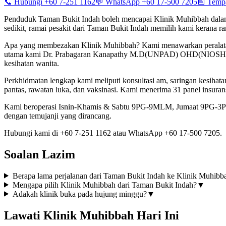
📞 Hubungi +60 7-251 1162
💬 WhatsApp +60 17-500 7205
📅 Temp
Penduduk Taman Bukit Indah boleh mencapai Klinik Muhibbah dalam 
sedikit, ramai pesakit dari Taman Bukit Indah memilih kami kerana r
Apa yang membezakan Klinik Muhibbah? Kami menawarkan peralatan di
utama kami Dr. Prabagaran Kanapathy M.D(UNPAD) OHD(NIOSH) adal
kesihatan wanita.
Perkhidmatan lengkap kami meliputi konsultasi am, saringan kesihat
pantas, rawatan luka, dan vaksinasi. Kami menerima 31 panel in
Kami beroperasi Isnin-Khamis & Sabtu 9PG-9MLM, Jumaat 9PG-3PTG
dengan temujanji yang dirancang.
Hubungi kami di +60 7-251 1162 atau WhatsApp +60 17-500 7205.
Soalan Lazim
Berapa lama perjalanan dari Taman Bukit Indah ke Klinik Muhibb
Mengapa pilih Klinik Muhibbah dari Taman Bukit Indah?
▼
Adakah klinik buka pada hujung minggu?
▼
Lawati Klinik Muhibbah Hari Ini