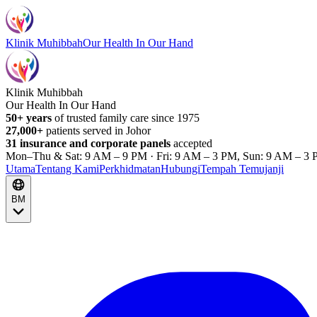
Klinik Muhibbah
Our Health In Our Hand
Klinik Muhibbah
Our Health In Our Hand
50+ years
of trusted family care since 1975
27,000+
patients served in Johor
31 insurance and corporate panels
accepted
Mon–Thu & Sat: 9 AM – 9 PM · Fri: 9 AM – 3 PM, Sun: 9 AM – 3 
Utama
Tentang Kami
Perkhidmatan
Hubungi
Tempah Temujanji
BM