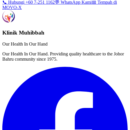
📞 Hubungi +60 7-251 1162
💬 WhatsApp Kami
📅 Tempah di
MOVO-X
Klinik Muhibbah
Our Health In Our Hand
Our Health In Our Hand. Providing quality healthcare to the Johor
Bahru community since 1975.