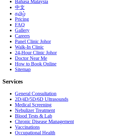
Bahasa Malaysia
中文
தமிழ்
Pricing
FAQ
Gallery
Careers
Panel Clinic Johor
Walk-In Clinic
24-Hour Clinic Johor
Doctor Near Me
How to Book Online
Sitemap
Services
General Consultation
2D/4D/5D/6D Ultrasounds
Medical Screening
Nebulizer Treatment
Blood Tests & Lab
Chronic Disease Management
Vaccinations
Occupational Health