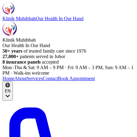
Klinik Muhibbah
Our Health In Our Hand
Klinik Muhibbah
Our Health In Our Hand
50+ years
of trusted family care since 1976
27,000+
patients served in Johor
8 insurance panels
accepted
Mon–Thu & Sat: 9 AM – 9 PM · Fri: 9 AM – 3 PM, Sun: 9 AM – 1
PM · Walk-ins welcome
Home
About
Services
Contact
Book Appointment
EN