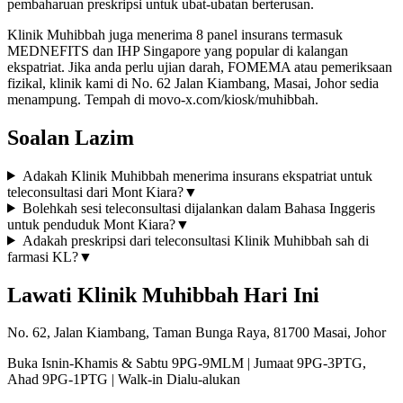
pembaharuan preskripsi untuk ubat-ubatan berterusan.
Klinik Muhibbah juga menerima 8 panel insurans termasuk
MEDNEFITS dan IHP Singapore yang popular di kalangan
ekspatriat. Jika anda perlu ujian darah, FOMEMA atau pemeriksaan
fizikal, klinik kami di No. 62 Jalan Kiambang, Masai, Johor sedia
menampung. Tempah di movo-x.com/kiosk/muhibbah.
Soalan Lazim
Adakah Klinik Muhibbah menerima insurans ekspatriat untuk
teleconsultasi dari Mont Kiara?
▼
Bolehkah sesi teleconsultasi dijalankan dalam Bahasa Inggeris
untuk penduduk Mont Kiara?
▼
Adakah preskripsi dari teleconsultasi Klinik Muhibbah sah di
farmasi KL?
▼
Lawati Klinik Muhibbah Hari Ini
No. 62, Jalan Kiambang, Taman Bunga Raya, 81700 Masai, Johor
Buka Isnin-Khamis & Sabtu 9PG-9MLM | Jumaat 9PG-3PTG,
Ahad 9PG-1PTG | Walk-in Dialu-alukan