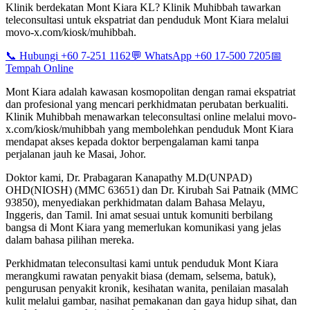
Klinik berdekatan Mont Kiara KL? Klinik Muhibbah tawarkan
teleconsultasi untuk ekspatriat dan penduduk Mont Kiara melalui
movo-x.com/kiosk/muhibbah.
📞 Hubungi +60 7-251 1162
💬 WhatsApp +60 17-500 7205
📅
Tempah Online
Mont Kiara adalah kawasan kosmopolitan dengan ramai ekspatriat
dan profesional yang mencari perkhidmatan perubatan berkualiti.
Klinik Muhibbah menawarkan teleconsultasi online melalui movo-
x.com/kiosk/muhibbah yang membolehkan penduduk Mont Kiara
mendapat akses kepada doktor berpengalaman kami tanpa
perjalanan jauh ke Masai, Johor.
Doktor kami, Dr. Prabagaran Kanapathy M.D(UNPAD)
OHD(NIOSH) (MMC 63651) dan Dr. Kirubah Sai Patnaik (MMC
93850), menyediakan perkhidmatan dalam Bahasa Melayu,
Inggeris, dan Tamil. Ini amat sesuai untuk komuniti berbilang
bangsa di Mont Kiara yang memerlukan komunikasi yang jelas
dalam bahasa pilihan mereka.
Perkhidmatan teleconsultasi kami untuk penduduk Mont Kiara
merangkumi rawatan penyakit biasa (demam, selsema, batuk),
pengurusan penyakit kronik, kesihatan wanita, penilaian masalah
kulit melalui gambar, nasihat pemakanan dan gaya hidup sihat, dan