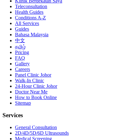
Klinik Berdekatan Saya
Teleconsultation
Health Guides
Conditions A-Z
All Services
Guides
Bahasa Malaysia
中文
தமிழ்
Pricing
FAQ
Gallery
Careers
Panel Clinic Johor
Walk-In Clinic
24-Hour Clinic Johor
Doctor Near Me
How to Book Online
Sitemap
Services
General Consultation
2D/4D/5D/6D Ultrasounds
Medical Screening