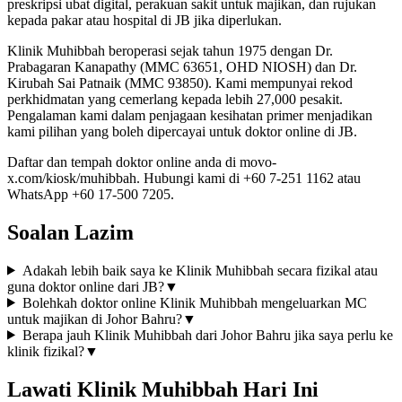
preskripsi ubat digital, perakuan sakit untuk majikan, dan rujukan
kepada pakar atau hospital di JB jika diperlukan.
Klinik Muhibbah beroperasi sejak tahun 1975 dengan Dr.
Prabagaran Kanapathy (MMC 63651, OHD NIOSH) dan Dr.
Kirubah Sai Patnaik (MMC 93850). Kami mempunyai rekod
perkhidmatan yang cemerlang kepada lebih 27,000 pesakit.
Pengalaman kami dalam penjagaan kesihatan primer menjadikan
kami pilihan yang boleh dipercayai untuk doktor online di JB.
Daftar dan tempah doktor online anda di movo-
x.com/kiosk/muhibbah. Hubungi kami di +60 7-251 1162 atau
WhatsApp +60 17-500 7205.
Soalan Lazim
Adakah lebih baik saya ke Klinik Muhibbah secara fizikal atau
guna doktor online dari JB?
▼
Bolehkah doktor online Klinik Muhibbah mengeluarkan MC
untuk majikan di Johor Bahru?
▼
Berapa jauh Klinik Muhibbah dari Johor Bahru jika saya perlu ke
klinik fizikal?
▼
Lawati Klinik Muhibbah Hari Ini