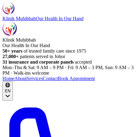
Klinik Muhibbah
Our Health In Our Hand
Klinik Muhibbah
Our Health In Our Hand
50+ years
of trusted family care since 1975
27,000+
patients served in Johor
31 insurance and corporate panels
accepted
Mon–Thu & Sat: 9 AM – 9 PM · Fri: 9 AM – 3 PM, Sun: 9 AM – 3
PM · Walk-ins welcome
Home
About
Services
Contact
Book Appointment
EN