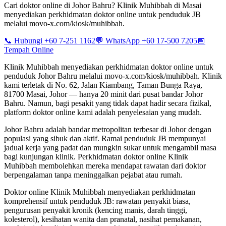
Cari doktor online di Johor Bahru? Klinik Muhibbah di Masai
menyediakan perkhidmatan doktor online untuk penduduk JB
melalui movo-x.com/kiosk/muhibbah.
📞 Hubungi +60 7-251 1162
💬 WhatsApp +60 17-500 7205
📅
Tempah Online
Klinik Muhibbah menyediakan perkhidmatan doktor online untuk
penduduk Johor Bahru melalui movo-x.com/kiosk/muhibbah. Klinik
kami terletak di No. 62, Jalan Kiambang, Taman Bunga Raya,
81700 Masai, Johor — hanya 20 minit dari pusat bandar Johor
Bahru. Namun, bagi pesakit yang tidak dapat hadir secara fizikal,
platform doktor online kami adalah penyelesaian yang mudah.
Johor Bahru adalah bandar metropolitan terbesar di Johor dengan
populasi yang sibuk dan aktif. Ramai penduduk JB mempunyai
jadual kerja yang padat dan mungkin sukar untuk mengambil masa
bagi kunjungan klinik. Perkhidmatan doktor online Klinik
Muhibbah membolehkan mereka mendapat rawatan dari doktor
berpengalaman tanpa meninggalkan pejabat atau rumah.
Doktor online Klinik Muhibbah menyediakan perkhidmatan
komprehensif untuk penduduk JB: rawatan penyakit biasa,
pengurusan penyakit kronik (kencing manis, darah tinggi,
kolesterol), kesihatan wanita dan pranatal, nasihat pemakanan,