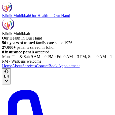
Klinik Muhibbah
Our Health In Our Hand
Klinik Muhibbah
Our Health In Our Hand
50+ years
of trusted family care since 1976
27,000+
patients served in Johor
8 insurance panels
accepted
Mon–Thu & Sat: 9 AM – 9 PM · Fri: 9 AM – 3 PM, Sun: 9 AM – 1
PM · Walk-ins welcome
Home
About
Services
Contact
Book Appointment
EN