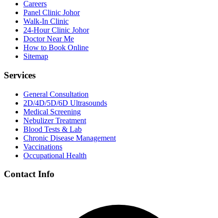
Careers
Panel Clinic Johor
Walk-In Clinic
24-Hour Clinic Johor
Doctor Near Me
How to Book Online
Sitemap
Services
General Consultation
2D/4D/5D/6D Ultrasounds
Medical Screening
Nebulizer Treatment
Blood Tests & Lab
Chronic Disease Management
Vaccinations
Occupational Health
Contact Info