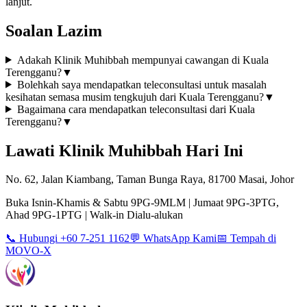
lanjut.
Soalan Lazim
Adakah Klinik Muhibbah mempunyai cawangan di Kuala
Terengganu?
▼
Bolehkah saya mendapatkan teleconsultasi untuk masalah
kesihatan semasa musim tengkujuh dari Kuala Terengganu?
▼
Bagaimana cara mendapatkan teleconsultasi dari Kuala
Terengganu?
▼
Lawati Klinik Muhibbah Hari Ini
No. 62, Jalan Kiambang, Taman Bunga Raya, 81700 Masai, Johor
Buka Isnin-Khamis & Sabtu 9PG-9MLM | Jumaat 9PG-3PTG,
Ahad 9PG-1PTG | Walk-in Dialu-alukan
📞 Hubungi +60 7-251 1162
💬 WhatsApp Kami
📅 Tempah di
MOVO-X