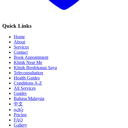
Quick Links
Home
About
Services
Contact
Book Appointment
Klinik Near Me
Klinik Berdekatan Saya
Teleconsultation
Health Guides
Conditions A-Z
All Services
Guides
Bahasa Malaysia
中文
தமிழ்
Pricing
FAQ
Gallery