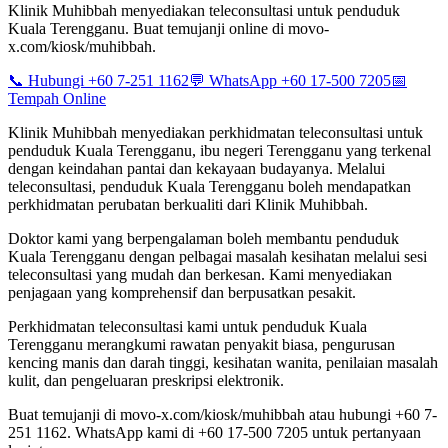
Klinik Muhibbah menyediakan teleconsultasi untuk penduduk
Kuala Terengganu. Buat temujanji online di movo-
x.com/kiosk/muhibbah.
📞 Hubungi +60 7-251 1162
💬 WhatsApp +60 17-500 7205
📅
Tempah Online
Klinik Muhibbah menyediakan perkhidmatan teleconsultasi untuk
penduduk Kuala Terengganu, ibu negeri Terengganu yang terkenal
dengan keindahan pantai dan kekayaan budayanya. Melalui
teleconsultasi, penduduk Kuala Terengganu boleh mendapatkan
perkhidmatan perubatan berkualiti dari Klinik Muhibbah.
Doktor kami yang berpengalaman boleh membantu penduduk
Kuala Terengganu dengan pelbagai masalah kesihatan melalui sesi
teleconsultasi yang mudah dan berkesan. Kami menyediakan
penjagaan yang komprehensif dan berpusatkan pesakit.
Perkhidmatan teleconsultasi kami untuk penduduk Kuala
Terengganu merangkumi rawatan penyakit biasa, pengurusan
kencing manis dan darah tinggi, kesihatan wanita, penilaian masalah
kulit, dan pengeluaran preskripsi elektronik.
Buat temujanji di movo-x.com/kiosk/muhibbah atau hubungi +60 7-
251 1162. WhatsApp kami di +60 17-500 7205 untuk pertanyaan