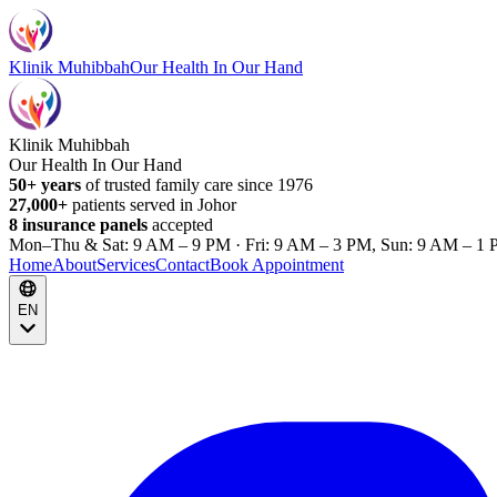
Klinik Muhibbah
Our Health In Our Hand
Klinik Muhibbah
Our Health In Our Hand
50+ years
of trusted family care since 1976
27,000+
patients served in Johor
8 insurance panels
accepted
Mon–Thu & Sat: 9 AM – 9 PM · Fri: 9 AM – 3 PM, Sun: 9 AM – 1 
Home
About
Services
Contact
Book Appointment
EN