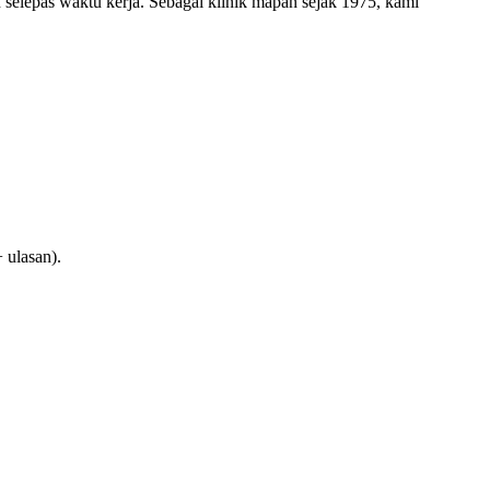
elepas waktu kerja. Sebagai klinik mapan sejak 1975, kami
 ulasan).