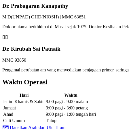
Dr. Prabagaran Kanapathy
M.D(UNPAD) OHD(NIOSH) | MMC 63651
Doktor utama berkhidmat di Masai sejak 1975. Doktor Kesihatan P
👩‍⚕️
Dr. Kirubah Sai Patnaik
MMC 93850
Pengamal perubatan am yang menyediakan penjagaan primer, saringan 
Waktu Operasi
Hari
Waktu
Isnin–Khamis & Sabtu
9:00 pagi - 9:00 malam
Jumaat
9:00 pagi - 3:00 petang
Ahad
9:00 pagi - 1:00 tengah hari
Cuti Umum
Tutup
🗺️
Dapatkan Arah dari Ulu Tiram