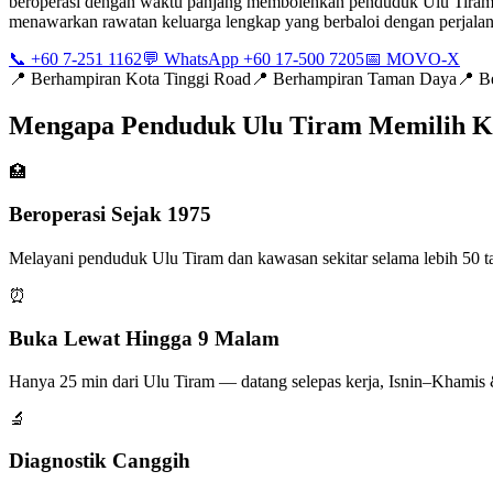
beroperasi dengan waktu panjang membolehkan penduduk Ulu Tiram da
menawarkan rawatan keluarga lengkap yang berbaloi dengan perjalana
📞 +60 7-251 1162
💬 WhatsApp +60 17-500 7205
📅 MOVO-X
📍
Berhampiran Kota Tinggi Road
📍
Berhampiran Taman Daya
📍
B
Mengapa Penduduk Ulu Tiram Memilih 
🏥
Beroperasi Sejak 1975
Melayani penduduk Ulu Tiram dan kawasan sekitar selama lebih 50 ta
⏰
Buka Lewat Hingga 9 Malam
Hanya 25 min dari Ulu Tiram — datang selepas kerja, Isnin–Khamis 
🔬
Diagnostik Canggih