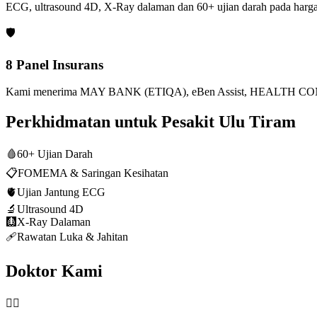
ECG, ultrasound 4D, X-Ray dalaman dan 60+ ujian darah pada harga
🛡️
8 Panel Insurans
Kami menerima MAY BANK (ETIQA), eBen Assist, HEALTH CONN
Perkhidmatan untuk Pesakit Ulu Tiram
🩸
60+ Ujian Darah
📋
FOMEMA & Saringan Kesihatan
🫀
Ujian Jantung ECG
🔬
Ultrasound 4D
🩻
X-Ray Dalaman
🩹
Rawatan Luka & Jahitan
Doktor Kami
👨‍⚕️