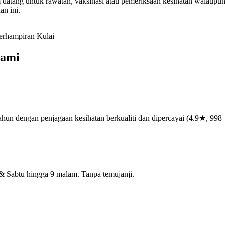
tang untuk rawatan, vaksinasi atau pemeriksaan kesihatan walaupun s
n ini.
erhampiran Kulai
Kami
hun dengan penjagaan kesihatan berkualiti dan dipercayai (4.9★, 998+
& Sabtu hingga 9 malam. Tanpa temujanji.