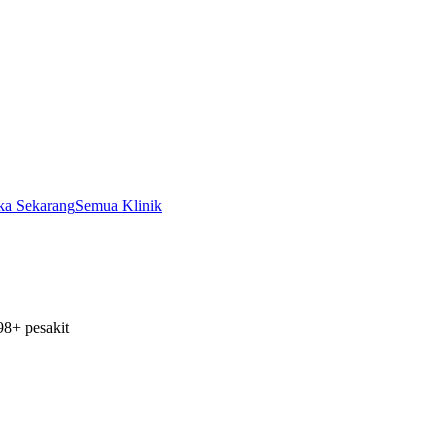
ka Sekarang
Semua Klinik
98+ pesakit