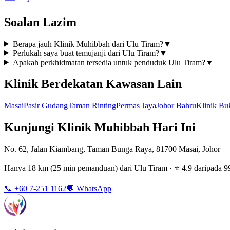
Soalan Lazim
Berapa jauh Klinik Muhibbah dari Ulu Tiram?
▼
Perlukah saya buat temujanji dari Ulu Tiram?
▼
Apakah perkhidmatan tersedia untuk penduduk Ulu Tiram?
▼
Klinik Berdekatan Kawasan Lain
Masai
Pasir Gudang
Taman Rinting
Permas Jaya
Johor Bahru
Klinik Bu
Kunjungi Klinik Muhibbah Hari Ini
No. 62, Jalan Kiambang, Taman Bunga Raya, 81700 Masai, Johor
Hanya 18 km (25 min pemanduan) dari Ulu Tiram · ⭐ 4.9 daripada 9
📞 +60 7-251 1162
💬 WhatsApp