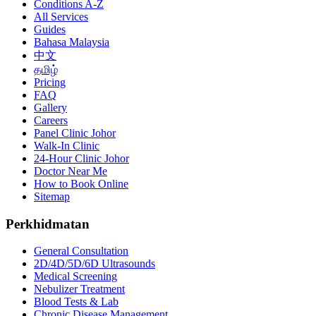
Conditions A-Z
All Services
Guides
Bahasa Malaysia
中文
தமிழ்
Pricing
FAQ
Gallery
Careers
Panel Clinic Johor
Walk-In Clinic
24-Hour Clinic Johor
Doctor Near Me
How to Book Online
Sitemap
Perkhidmatan
General Consultation
2D/4D/5D/6D Ultrasounds
Medical Screening
Nebulizer Treatment
Blood Tests & Lab
Chronic Disease Management