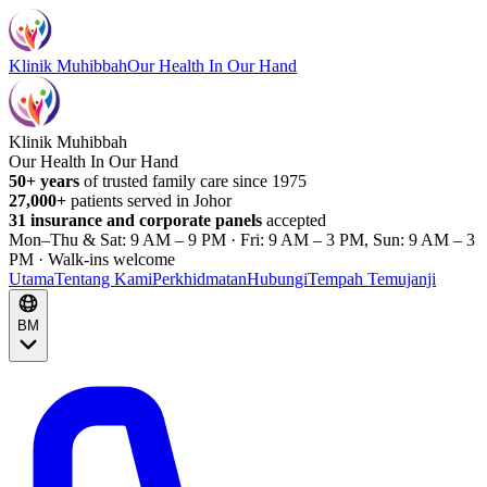
Klinik Muhibbah
Our Health In Our Hand
Klinik Muhibbah
Our Health In Our Hand
50+ years
of trusted family care since 1975
27,000+
patients served in Johor
31 insurance and corporate panels
accepted
Mon–Thu & Sat: 9 AM – 9 PM · Fri: 9 AM – 3 PM, Sun: 9 AM – 3
PM · Walk-ins welcome
Utama
Tentang Kami
Perkhidmatan
Hubungi
Tempah Temujanji
BM