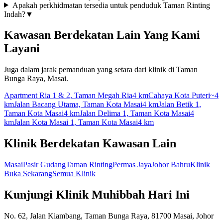
Apakah perkhidmatan tersedia untuk penduduk Taman Rinting
Indah?
▼
Kawasan Berdekatan Lain Yang Kami
Layani
Juga dalam jarak pemanduan yang setara dari klinik di Taman
Bunga Raya, Masai.
Apartment Ria 1 & 2, Taman Megah Ria
4 km
Cahaya Kota Puteri
~4
km
Jalan Bacang Utama, Taman Kota Masai
4 km
Jalan Betik 1,
Taman Kota Masai
4 km
Jalan Delima 1, Taman Kota Masai
4
km
Jalan Kota Masai 1, Taman Kota Masai
4 km
Klinik Berdekatan Kawasan Lain
Masai
Pasir Gudang
Taman Rinting
Permas Jaya
Johor Bahru
Klinik
Buka Sekarang
Semua Klinik
Kunjungi Klinik Muhibbah Hari Ini
No. 62, Jalan Kiambang, Taman Bunga Raya, 81700 Masai, Johor