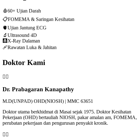
🩸
60+ Ujian Darah
📋
FOMEMA & Saringan Kesihatan
🫀
Ujian Jantung ECG
🔬
Ultrasound 4D
🩻
X-Ray Dalaman
🩹
Rawatan Luka & Jahitan
Doktor Kami
👨‍⚕️
Dr. Prabagaran Kanapathy
M.D(UNPAD) OHD(NIOSH) | MMC 63651
Doktor utama berkhidmat di Masai sejak 1975. Doktor Kesihatan
Pekerjaan (OHD) bertauliah NIOSH, pakar amalan am, FOMEMA,
perubatan pekerjaan dan pengurusan penyakit kronik.
👩‍⚕️