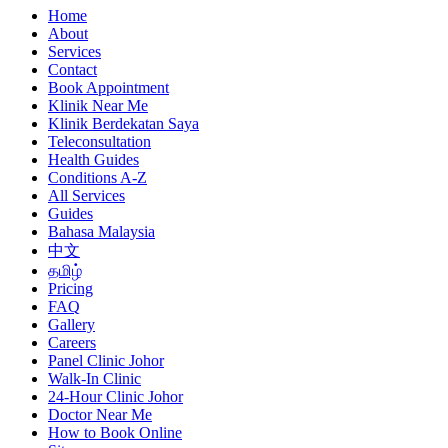
Home
About
Services
Contact
Book Appointment
Klinik Near Me
Klinik Berdekatan Saya
Teleconsultation
Health Guides
Conditions A-Z
All Services
Guides
Bahasa Malaysia
中文
தமிழ்
Pricing
FAQ
Gallery
Careers
Panel Clinic Johor
Walk-In Clinic
24-Hour Clinic Johor
Doctor Near Me
How to Book Online