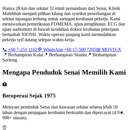
Hanya 28 km dan sekitar 32 minit pemanduan dari Senai, Klinik
Muhibbah menjadi pilihan kilang dan syarikat penerbangan di
sekitar lapangan terbang untuk saringan kesihatan pekerja. Kami
menawarkan pemeriksaan FOMEMA, ujian penglihatan, ECG dan
ujian audiometri di bawah kendalian doktor kesihatan pekerjaan
bertauliah NIOSH. Waktu operasi panjang kami memudahkan
pekerja syif datang selepas waktu kerja.
📞 +60 7-251 1162
💬 WhatsApp +60 17-500 7205
📅 MOVO-X
📍
Berhampiran Kulai
📍
Berhampiran Skudai
📍
Berhampiran
Seelong
Mengapa Penduduk Senai Memilih Kami
🏥
Beroperasi Sejak 1975
Melayani penduduk Senai dan kawasan sekitar selama lebih 50
tahun dengan penjagaan kesihatan berkualiti dan dipercayai (4.9★,
998+ ulasan).
⏰