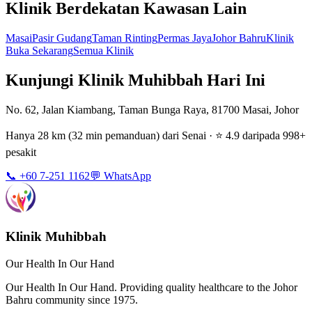
Klinik Berdekatan Kawasan Lain
Masai
Pasir Gudang
Taman Rinting
Permas Jaya
Johor Bahru
Klinik
Buka Sekarang
Semua Klinik
Kunjungi Klinik Muhibbah Hari Ini
No. 62, Jalan Kiambang, Taman Bunga Raya, 81700 Masai, Johor
Hanya 28 km (32 min pemanduan) dari Senai · ⭐ 4.9 daripada 998+
pesakit
📞 +60 7-251 1162
💬 WhatsApp
Klinik Muhibbah
Our Health In Our Hand
Our Health In Our Hand. Providing quality healthcare to the Johor
Bahru community since 1975.