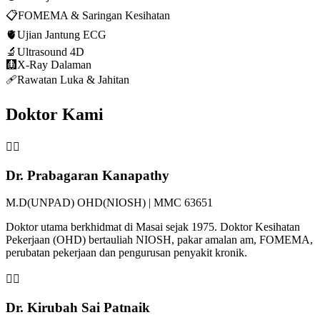
📋
FOMEMA & Saringan Kesihatan
🫀
Ujian Jantung ECG
🔬
Ultrasound 4D
🩻
X-Ray Dalaman
🩹
Rawatan Luka & Jahitan
Doktor Kami
👨‍⚕️
Dr. Prabagaran Kanapathy
M.D(UNPAD) OHD(NIOSH) | MMC 63651
Doktor utama berkhidmat di Masai sejak 1975. Doktor Kesihatan
Pekerjaan (OHD) bertauliah NIOSH, pakar amalan am, FOMEMA,
perubatan pekerjaan dan pengurusan penyakit kronik.
👩‍⚕️
Dr. Kirubah Sai Patnaik