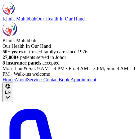
Klinik Muhibbah
Our Health In Our Hand
Klinik Muhibbah
Our Health In Our Hand
50+ years
of trusted family care since 1976
27,000+
patients served in Johor
8 insurance panels
accepted
Mon–Thu & Sat: 9 AM – 9 PM · Fri: 9 AM – 3 PM, Sun: 9 AM – 1
PM · Walk-ins welcome
Home
About
Services
Contact
Book Appointment
EN