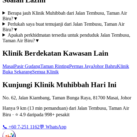
Berapa jauh Klinik Muhibbah dari Jalan Tembusu, Taman Air
Biru?
▼
Perlukah saya buat temujanji dari Jalan Tembusu, Taman Air
Biru?
▼
Apakah perkhidmatan tersedia untuk penduduk Jalan Tembusu,
Taman Air Biru?
▼
Klinik Berdekatan Kawasan Lain
Masai
Pasir Gudang
Taman Rinting
Permas Jaya
Johor Bahru
Klinik
Buka Sekarang
Semua Klinik
Kunjungi Klinik Muhibbah Hari Ini
No. 62, Jalan Kiambang, Taman Bunga Raya, 81700 Masai, Johor
Hanya 9 km (13 min pemanduan) dari Jalan Tembusu, Taman Air
Biru · ⭐ 4.9 daripada 998+ pesakit
📞 +60 7-251 1162
💬 WhatsApp