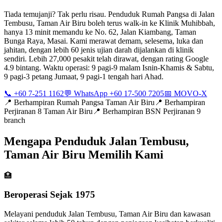
Tiada temujanji? Tak perlu risau. Penduduk Rumah Pangsa di Jalan
Tembusu, Taman Air Biru boleh terus walk-in ke Klinik Muhibbah,
hanya 13 minit memandu ke No. 62, Jalan Kiambang, Taman
Bunga Raya, Masai. Kami merawat demam, selesema, luka dan
jahitan, dengan lebih 60 jenis ujian darah dijalankan di klinik
sendiri. Lebih 27,000 pesakit telah dirawat, dengan rating Google
4.9 bintang. Waktu operasi: 9 pagi-9 malam Isnin-Khamis & Sabtu,
9 pagi-3 petang Jumaat, 9 pagi-1 tengah hari Ahad.
📞 +60 7-251 1162
💬 WhatsApp +60 17-500 7205
📅 MOVO-X
📍
Berhampiran Rumah Pangsa Taman Air Biru
📍
Berhampiran
Perjiranan 8 Taman Air Biru
📍
Berhampiran BSN Perjiranan 9
branch
Mengapa Penduduk Jalan Tembusu,
Taman Air Biru Memilih Kami
🏥
Beroperasi Sejak 1975
Melayani penduduk Jalan Tembusu, Taman Air Biru dan kawasan