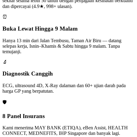
sekitar selama lebih 50 tahun dengan penjagaan kesihatan berkualiti
dan dipercayai (4.9★, 998+ ulasan).
⏰
Buka Lewat Hingga 9 Malam
Hanya 13 min dari Jalan Tembusu, Taman Air Biru — datang
selepas kerja, Isnin–Khamis & Sabtu hingga 9 malam. Tanpa
temujanji.
🔬
Diagnostik Canggih
ECG, ultrasound 4D, X-Ray dalaman dan 60+ ujian darah pada
harga GP yang berpatutan.
🛡️
8 Panel Insurans
Kami menerima MAY BANK (ETIQA), eBen Assist, HEALTH
CONNECT, MEDNEFITS, IHP Singapore dan banyak lagi.