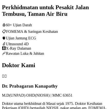
Perkhidmatan untuk Pesakit Jalan
Tembusu, Taman Air Biru
🩸
60+ Ujian Darah
📋
FOMEMA & Saringan Kesihatan
🫀
Ujian Jantung ECG
🔬
Ultrasound 4D
🩻
X-Ray Dalaman
🩹
Rawatan Luka & Jahitan
Doktor Kami
👨‍⚕️
Dr. Prabagaran Kanapathy
M.D(UNPAD) OHD(NIOSH) | MMC 63651
Doktor utama berkhidmat di Masai sejak 1975. Doktor Kesihatan
Pekerjaan (OHD) bertauliah NIOSH, pakar amalan am, FOMEMA,