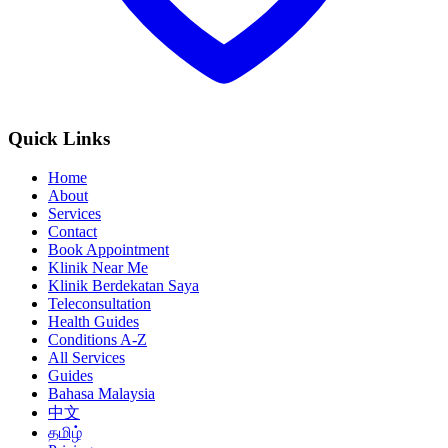
Quick Links
Home
About
Services
Contact
Book Appointment
Klinik Near Me
Klinik Berdekatan Saya
Teleconsultation
Health Guides
Conditions A-Z
All Services
Guides
Bahasa Malaysia
中文
தமிழ்