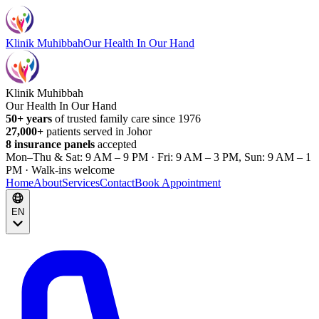
Klinik Muhibbah
Our Health In Our Hand
Klinik Muhibbah
Our Health In Our Hand
50+ years
of trusted family care since 1976
27,000+
patients served in Johor
8 insurance panels
accepted
Mon–Thu & Sat: 9 AM – 9 PM · Fri: 9 AM – 3 PM, Sun: 9 AM – 1
PM · Walk-ins welcome
Home
About
Services
Contact
Book Appointment
EN