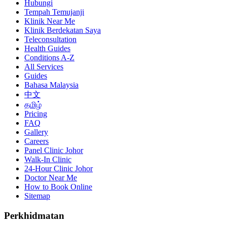
Hubungi
Tempah Temujanji
Klinik Near Me
Klinik Berdekatan Saya
Teleconsultation
Health Guides
Conditions A-Z
All Services
Guides
Bahasa Malaysia
中文
தமிழ்
Pricing
FAQ
Gallery
Careers
Panel Clinic Johor
Walk-In Clinic
24-Hour Clinic Johor
Doctor Near Me
How to Book Online
Sitemap
Perkhidmatan