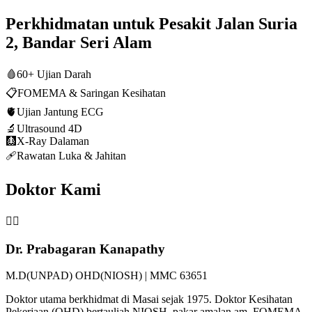
Perkhidmatan untuk Pesakit Jalan Suria
2, Bandar Seri Alam
🩸
60+ Ujian Darah
📋
FOMEMA & Saringan Kesihatan
🫀
Ujian Jantung ECG
🔬
Ultrasound 4D
🩻
X-Ray Dalaman
🩹
Rawatan Luka & Jahitan
Doktor Kami
👨‍⚕️
Dr. Prabagaran Kanapathy
M.D(UNPAD) OHD(NIOSH) | MMC 63651
Doktor utama berkhidmat di Masai sejak 1975. Doktor Kesihatan
Pekerjaan (OHD) bertauliah NIOSH, pakar amalan am, FOMEMA,