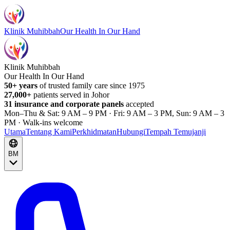
Klinik Muhibbah
Our Health In Our Hand
Klinik Muhibbah
Our Health In Our Hand
50+ years
of trusted family care since 1975
27,000+
patients served in Johor
31 insurance and corporate panels
accepted
Mon–Thu & Sat: 9 AM – 9 PM · Fri: 9 AM – 3 PM, Sun: 9 AM – 3
PM · Walk-ins welcome
Utama
Tentang Kami
Perkhidmatan
Hubungi
Tempah Temujanji
BM