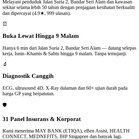
Melayani penduduk Jalan Suria 2, Bandar Seri Alam dan kawasan
sekitar selama lebih 50 tahun dengan penjagaan kesihatan berkualiti
dan dipercayai (4.9★, 999 ulasan).
⏰
Buka Lewat Hingga 9 Malam
Hanya 6 min dari Jalan Suria 2, Bandar Seri Alam — datang selepas
kerja, Isnin–Khamis & Sabtu hingga 9 malam. Tanpa temujanji.
🔬
Diagnostik Canggih
ECG, ultrasound 4D, X-Ray dalaman dan 60+ ujian darah pada
harga GP yang berpatutan.
🛡️
31 Panel Insurans & Korporat
Kami menerima MAY BANK (ETIQA), eBen Assist, HEALTH
CONNECT, MEDNEFITS, IHP Singapore dan banyak lagi.