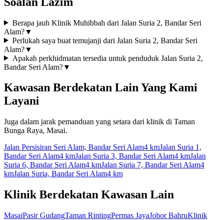
Soalan Lazim
Berapa jauh Klinik Muhibbah dari Jalan Suria 2, Bandar Seri
Alam?
▼
Perlukah saya buat temujanji dari Jalan Suria 2, Bandar Seri
Alam?
▼
Apakah perkhidmatan tersedia untuk penduduk Jalan Suria 2,
Bandar Seri Alam?
▼
Kawasan Berdekatan Lain Yang Kami
Layani
Juga dalam jarak pemanduan yang setara dari klinik di Taman
Bunga Raya, Masai.
Jalan Persisiran Seri Alam, Bandar Seri Alam
4 km
Jalan Suria 1,
Bandar Seri Alam
4 km
Jalan Suria 3, Bandar Seri Alam
4 km
Jalan
Suria 6, Bandar Seri Alam
4 km
Jalan Suria 7, Bandar Seri Alam
4
km
Jalan Suria, Bandar Seri Alam
4 km
Klinik Berdekatan Kawasan Lain
Masai
Pasir Gudang
Taman Rinting
Permas Jaya
Johor Bahru
Klinik