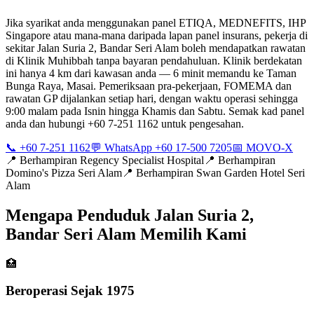
Jika syarikat anda menggunakan panel ETIQA, MEDNEFITS, IHP
Singapore atau mana-mana daripada lapan panel insurans, pekerja di
sekitar Jalan Suria 2, Bandar Seri Alam boleh mendapatkan rawatan
di Klinik Muhibbah tanpa bayaran pendahuluan. Klinik berdekatan
ini hanya 4 km dari kawasan anda — 6 minit memandu ke Taman
Bunga Raya, Masai. Pemeriksaan pra-pekerjaan, FOMEMA dan
rawatan GP dijalankan setiap hari, dengan waktu operasi sehingga
9:00 malam pada Isnin hingga Khamis dan Sabtu. Semak kad panel
anda dan hubungi +60 7-251 1162 untuk pengesahan.
📞 +60 7-251 1162
💬 WhatsApp +60 17-500 7205
📅 MOVO-X
📍
Berhampiran Regency Specialist Hospital
📍
Berhampiran
Domino's Pizza Seri Alam
📍
Berhampiran Swan Garden Hotel Seri
Alam
Mengapa Penduduk Jalan Suria 2,
Bandar Seri Alam Memilih Kami
🏥
Beroperasi Sejak 1975