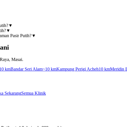
utih?
▼
tih?
▼
aman Pasir Putih?
▼
ani
 Raya, Masai.
10 km
Bandar Seri Alam
~10 km
Kampung Perigi Acheh
10 km
Meridin 
ka Sekarang
Semua Klinik