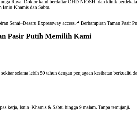
nga Raya. Doktor kami berdaftar OHD NIOSH, dan klinik berdekatan a
m Isnin-Khamis dan Sabtu.
iran Senai–Desaru Expressway access
📍
Berhampiran Taman Pasir Pu
an Pasir Putih Memilih Kami
ekitar selama lebih 50 tahun dengan penjagaan kesihatan berkualiti da
epas kerja, Isnin–Khamis & Sabtu hingga 9 malam. Tanpa temujanji.