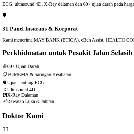
ECG, ultrasound 4D, X-Ray dalaman dan 60+ ujian darah pada harga
🛡️
31 Panel Insurans & Korporat
Kami menerima MAY BANK (ETIQA), eBen Assist, HEALTH CONN
Perkhidmatan untuk Pesakit Jalan Selasih
🩸
60+ Ujian Darah
📋
FOMEMA & Saringan Kesihatan
🫀
Ujian Jantung ECG
🔬
Ultrasound 4D
🩻
X-Ray Dalaman
🩹
Rawatan Luka & Jahitan
Doktor Kami
👨‍⚕️