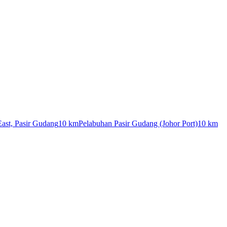
East, Pasir Gudang
10 km
Pelabuhan Pasir Gudang (Johor Port)
10 km