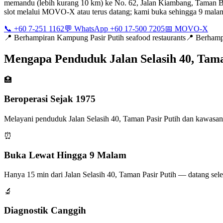
memandu (lebih kurang 10 km) ke No. 62, Jalan Kiambang, Taman Bu
slot melalui MOVO-X atau terus datang; kami buka sehingga 9 mala
📞 +60 7-251 1162
💬 WhatsApp +60 17-500 7205
📅 MOVO-X
📍
Berhampiran Kampung Pasir Putih seafood restaurants
📍
Berhamp
Mengapa Penduduk Jalan Selasih 40, Tam
🏥
Beroperasi Sejak 1975
Melayani penduduk Jalan Selasih 40, Taman Pasir Putih dan kawasan s
⏰
Buka Lewat Hingga 9 Malam
Hanya 15 min dari Jalan Selasih 40, Taman Pasir Putih — datang sel
🔬
Diagnostik Canggih