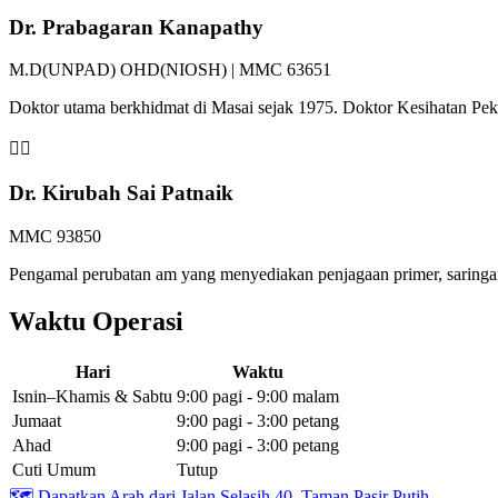
Dr. Prabagaran Kanapathy
M.D(UNPAD) OHD(NIOSH) | MMC 63651
Doktor utama berkhidmat di Masai sejak 1975. Doktor Kesihatan P
👩‍⚕️
Dr. Kirubah Sai Patnaik
MMC 93850
Pengamal perubatan am yang menyediakan penjagaan primer, saringan 
Waktu Operasi
Hari
Waktu
Isnin–Khamis & Sabtu
9:00 pagi - 9:00 malam
Jumaat
9:00 pagi - 3:00 petang
Ahad
9:00 pagi - 3:00 petang
Cuti Umum
Tutup
🗺️
Dapatkan Arah dari Jalan Selasih 40, Taman Pasir Putih