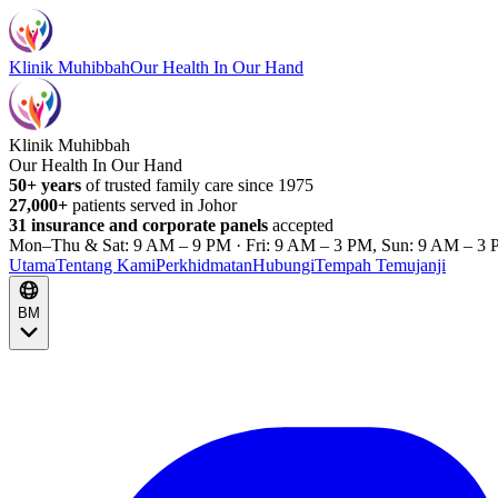
Klinik Muhibbah
Our Health In Our Hand
Klinik Muhibbah
Our Health In Our Hand
50+ years
of trusted family care since 1975
27,000+
patients served in Johor
31 insurance and corporate panels
accepted
Mon–Thu & Sat: 9 AM – 9 PM · Fri: 9 AM – 3 PM, Sun: 9 AM – 3 
Utama
Tentang Kami
Perkhidmatan
Hubungi
Tempah Temujanji
BM