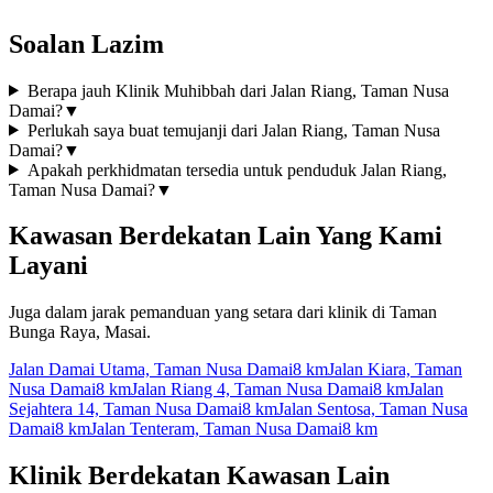
Soalan Lazim
Berapa jauh Klinik Muhibbah dari Jalan Riang, Taman Nusa
Damai?
▼
Perlukah saya buat temujanji dari Jalan Riang, Taman Nusa
Damai?
▼
Apakah perkhidmatan tersedia untuk penduduk Jalan Riang,
Taman Nusa Damai?
▼
Kawasan Berdekatan Lain Yang Kami
Layani
Juga dalam jarak pemanduan yang setara dari klinik di Taman
Bunga Raya, Masai.
Jalan Damai Utama, Taman Nusa Damai
8 km
Jalan Kiara, Taman
Nusa Damai
8 km
Jalan Riang 4, Taman Nusa Damai
8 km
Jalan
Sejahtera 14, Taman Nusa Damai
8 km
Jalan Sentosa, Taman Nusa
Damai
8 km
Jalan Tenteram, Taman Nusa Damai
8 km
Klinik Berdekatan Kawasan Lain