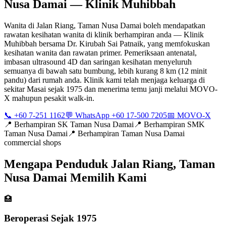
Nusa Damai — Klinik Muhibbah
Wanita di Jalan Riang, Taman Nusa Damai boleh mendapatkan
rawatan kesihatan wanita di klinik berhampiran anda — Klinik
Muhibbah bersama Dr. Kirubah Sai Patnaik, yang memfokuskan
kesihatan wanita dan rawatan primer. Pemeriksaan antenatal,
imbasan ultrasound 4D dan saringan kesihatan menyeluruh
semuanya di bawah satu bumbung, lebih kurang 8 km (12 minit
pandu) dari rumah anda. Klinik kami telah menjaga keluarga di
sekitar Masai sejak 1975 dan menerima temu janji melalui MOVO-
X mahupun pesakit walk-in.
📞 +60 7-251 1162
💬 WhatsApp +60 17-500 7205
📅 MOVO-X
📍
Berhampiran SK Taman Nusa Damai
📍
Berhampiran SMK
Taman Nusa Damai
📍
Berhampiran Taman Nusa Damai
commercial shops
Mengapa Penduduk Jalan Riang, Taman
Nusa Damai Memilih Kami
🏥
Beroperasi Sejak 1975