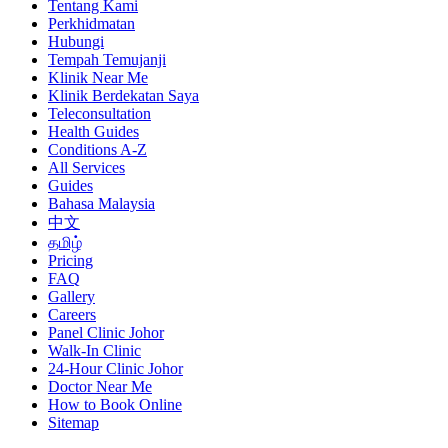
Tentang Kami
Perkhidmatan
Hubungi
Tempah Temujanji
Klinik Near Me
Klinik Berdekatan Saya
Teleconsultation
Health Guides
Conditions A-Z
All Services
Guides
Bahasa Malaysia
中文
தமிழ்
Pricing
FAQ
Gallery
Careers
Panel Clinic Johor
Walk-In Clinic
24-Hour Clinic Johor
Doctor Near Me
How to Book Online
Sitemap