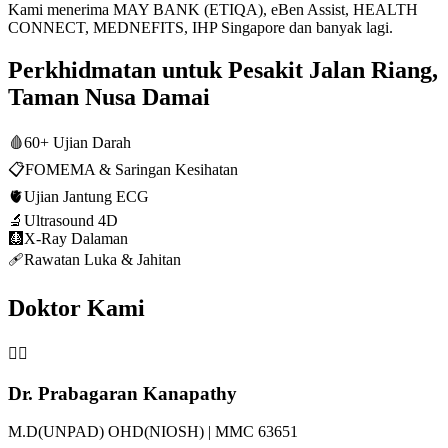
Kami menerima MAY BANK (ETIQA), eBen Assist, HEALTH
CONNECT, MEDNEFITS, IHP Singapore dan banyak lagi.
Perkhidmatan untuk Pesakit Jalan Riang,
Taman Nusa Damai
🩸
60+ Ujian Darah
📋
FOMEMA & Saringan Kesihatan
🫀
Ujian Jantung ECG
🔬
Ultrasound 4D
🩻
X-Ray Dalaman
🩹
Rawatan Luka & Jahitan
Doktor Kami
👨‍⚕️
Dr. Prabagaran Kanapathy
M.D(UNPAD) OHD(NIOSH) | MMC 63651