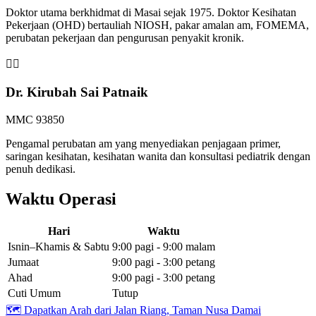
Doktor utama berkhidmat di Masai sejak 1975. Doktor Kesihatan
Pekerjaan (OHD) bertauliah NIOSH, pakar amalan am, FOMEMA,
perubatan pekerjaan dan pengurusan penyakit kronik.
👩‍⚕️
Dr. Kirubah Sai Patnaik
MMC 93850
Pengamal perubatan am yang menyediakan penjagaan primer,
saringan kesihatan, kesihatan wanita dan konsultasi pediatrik dengan
penuh dedikasi.
Waktu Operasi
Hari
Waktu
Isnin–Khamis & Sabtu
9:00 pagi - 9:00 malam
Jumaat
9:00 pagi - 3:00 petang
Ahad
9:00 pagi - 3:00 petang
Cuti Umum
Tutup
🗺️
Dapatkan Arah dari Jalan Riang, Taman Nusa Damai