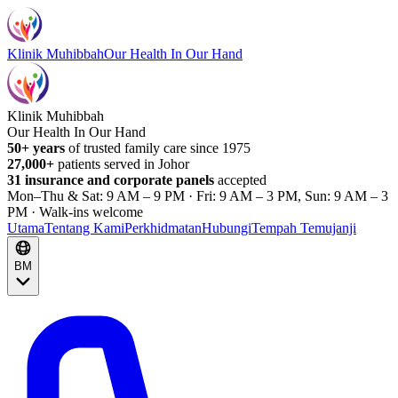
Klinik Muhibbah
Our Health In Our Hand
Klinik Muhibbah
Our Health In Our Hand
50+ years
of trusted family care since 1975
27,000+
patients served in Johor
31 insurance and corporate panels
accepted
Mon–Thu & Sat: 9 AM – 9 PM · Fri: 9 AM – 3 PM, Sun: 9 AM – 3
PM · Walk-ins welcome
Utama
Tentang Kami
Perkhidmatan
Hubungi
Tempah Temujanji
BM