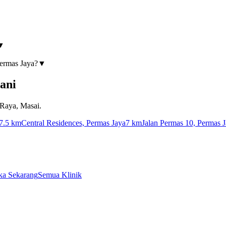
▼
▼
ermas Jaya?
▼
ani
 Raya, Masai.
7.5 km
Central Residences, Permas Jaya
7 km
Jalan Permas 10, Permas 
ka Sekarang
Semua Klinik