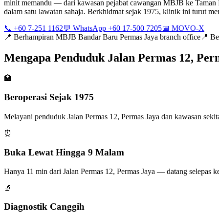
minit memandu — dari kawasan pejabat cawangan MBJB ke Taman Bunga
dalam satu lawatan sahaja. Berkhidmat sejak 1975, klinik ini turut 
📞 +60 7-251 1162
💬 WhatsApp +60 17-500 7205
📅 MOVO-X
📍
Berhampiran MBJB Bandar Baru Permas Jaya branch office
📍
Be
Mengapa Penduduk Jalan Permas 12, Per
🏥
Beroperasi Sejak 1975
Melayani penduduk Jalan Permas 12, Permas Jaya dan kawasan sekitar
⏰
Buka Lewat Hingga 9 Malam
Hanya 11 min dari Jalan Permas 12, Permas Jaya — datang selepas k
🔬
Diagnostik Canggih