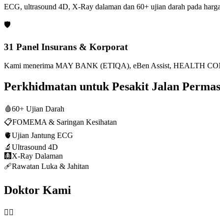
ECG, ultrasound 4D, X-Ray dalaman dan 60+ ujian darah pada harga
🛡️
31 Panel Insurans & Korporat
Kami menerima MAY BANK (ETIQA), eBen Assist, HEALTH CONN
Perkhidmatan untuk Pesakit Jalan Permas
🩸
60+ Ujian Darah
📋
FOMEMA & Saringan Kesihatan
🫀
Ujian Jantung ECG
🔬
Ultrasound 4D
🩻
X-Ray Dalaman
🩹
Rawatan Luka & Jahitan
Doktor Kami
👨‍⚕️