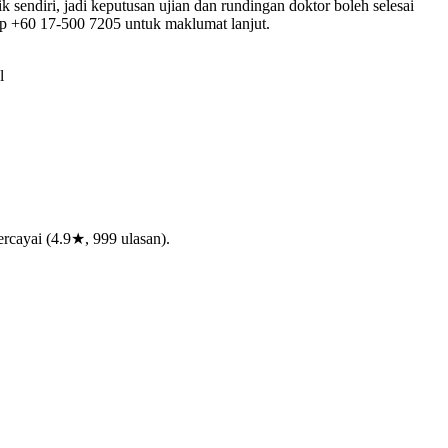
endiri, jadi keputusan ujian dan rundingan doktor boleh selesai
App +60 17-500 7205 untuk maklumat lanjut.
l
rcayai (4.9★, 999 ulasan).