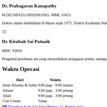
Dr. Prabagaran Kanapathy
M.D(UNPAD) OHD(NIOSH) | MMC 63651
Doktor utama berkhidmat di Masai sejak 1975. Doktor Kesihatan P
👩‍⚕️
Dr. Kirubah Sai Patnaik
MMC 93850
Pengamal perubatan am yang menyediakan penjagaan primer, saringan 
Waktu Operasi
Hari
Waktu
Isnin–Khamis & Sabtu
9:00 pagi - 9:00 malam
Jumaat
9:00 pagi - 3:00 petang
Ahad
9:00 pagi - 3:00 petang
Cuti Umum
Tutup
🗺️
Dapatkan Arah dari Jalan Permas 12, Permas Jaya