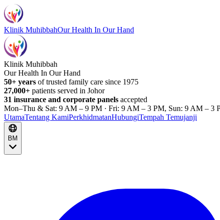
Klinik Muhibbah
Our Health In Our Hand
Klinik Muhibbah
Our Health In Our Hand
50+ years
of trusted family care since 1975
27,000+
patients served in Johor
31 insurance and corporate panels
accepted
Mon–Thu & Sat: 9 AM – 9 PM · Fri: 9 AM – 3 PM, Sun: 9 AM – 3 
Utama
Tentang Kami
Perkhidmatan
Hubungi
Tempah Temujanji
BM