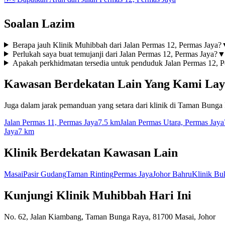
Soalan Lazim
Berapa jauh Klinik Muhibbah dari Jalan Permas 12, Permas Jaya?
Perlukah saya buat temujanji dari Jalan Permas 12, Permas Jaya?
Apakah perkhidmatan tersedia untuk penduduk Jalan Permas 12, P
Kawasan Berdekatan Lain Yang Kami Lay
Juga dalam jarak pemanduan yang setara dari klinik di Taman Bunga
Jalan Permas 11, Permas Jaya
7.5 km
Jalan Permas Utara, Permas Jaya
Jaya
7 km
Klinik Berdekatan Kawasan Lain
Masai
Pasir Gudang
Taman Rinting
Permas Jaya
Johor Bahru
Klinik Bu
Kunjungi Klinik Muhibbah Hari Ini
No. 62, Jalan Kiambang, Taman Bunga Raya, 81700 Masai, Johor