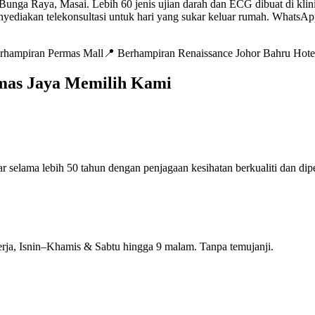
 Raya, Masai. Lebih 60 jenis ujian darah dan ECG dibuat di klinik s
menyediakan telekonsultasi untuk hari yang sukar keluar rumah. Whats
rhampiran Permas Mall
📍
Berhampiran Renaissance Johor Bahru Hote
mas Jaya Memilih Kami
 selama lebih 50 tahun dengan penjagaan kesihatan berkualiti dan dipe
erja, Isnin–Khamis & Sabtu hingga 9 malam. Tanpa temujanji.