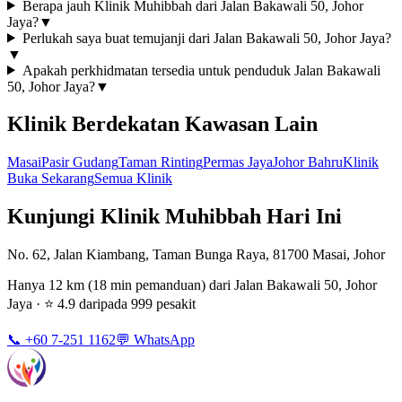
Berapa jauh Klinik Muhibbah dari Jalan Bakawali 50, Johor
Jaya?
▼
Perlukah saya buat temujanji dari Jalan Bakawali 50, Johor Jaya?
▼
Apakah perkhidmatan tersedia untuk penduduk Jalan Bakawali
50, Johor Jaya?
▼
Klinik Berdekatan Kawasan Lain
Masai
Pasir Gudang
Taman Rinting
Permas Jaya
Johor Bahru
Klinik
Buka Sekarang
Semua Klinik
Kunjungi Klinik Muhibbah Hari Ini
No. 62, Jalan Kiambang, Taman Bunga Raya, 81700 Masai, Johor
Hanya 12 km (18 min pemanduan) dari Jalan Bakawali 50, Johor
Jaya · ⭐ 4.9 daripada 999 pesakit
📞 +60 7-251 1162
💬 WhatsApp