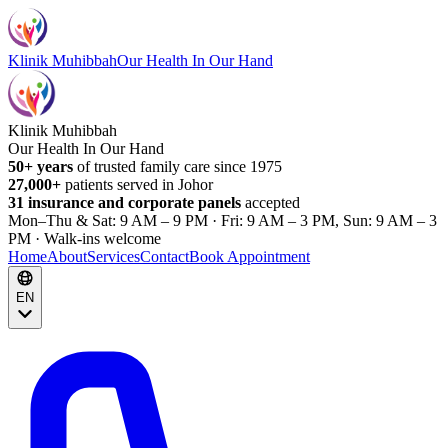
Klinik Muhibbah
Our Health In Our Hand
Klinik Muhibbah
Our Health In Our Hand
50+ years
of trusted family care since 1975
27,000+
patients served in Johor
31 insurance and corporate panels
accepted
Mon–Thu & Sat: 9 AM – 9 PM · Fri: 9 AM – 3 PM, Sun: 9 AM – 3
PM · Walk-ins welcome
Home
About
Services
Contact
Book Appointment
EN