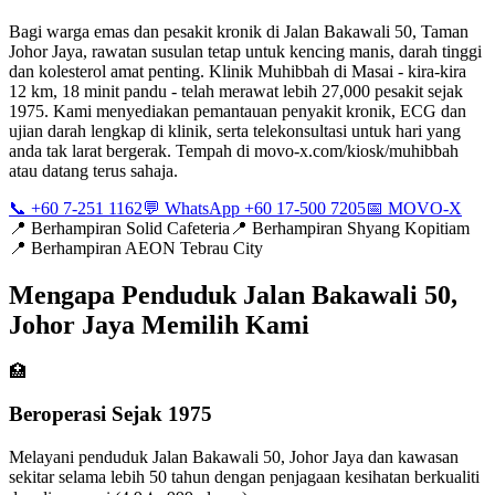
Bagi warga emas dan pesakit kronik di Jalan Bakawali 50, Taman
Johor Jaya, rawatan susulan tetap untuk kencing manis, darah tinggi
dan kolesterol amat penting. Klinik Muhibbah di Masai - kira-kira
12 km, 18 minit pandu - telah merawat lebih 27,000 pesakit sejak
1975. Kami menyediakan pemantauan penyakit kronik, ECG dan
ujian darah lengkap di klinik, serta telekonsultasi untuk hari yang
anda tak larat bergerak. Tempah di movo-x.com/kiosk/muhibbah
atau datang terus sahaja.
📞 +60 7-251 1162
💬 WhatsApp +60 17-500 7205
📅 MOVO-X
📍
Berhampiran Solid Cafeteria
📍
Berhampiran Shyang Kopitiam
📍
Berhampiran AEON Tebrau City
Mengapa Penduduk Jalan Bakawali 50,
Johor Jaya Memilih Kami
🏥
Beroperasi Sejak 1975
Melayani penduduk Jalan Bakawali 50, Johor Jaya dan kawasan
sekitar selama lebih 50 tahun dengan penjagaan kesihatan berkualiti