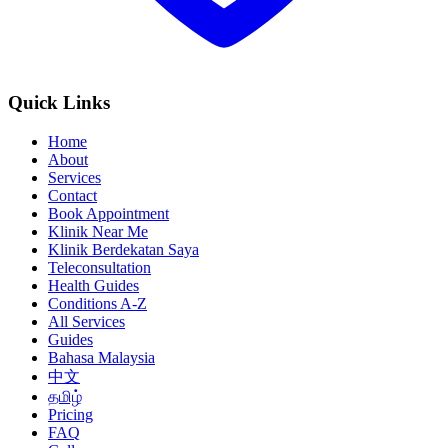
Quick Links
Home
About
Services
Contact
Book Appointment
Klinik Near Me
Klinik Berdekatan Saya
Teleconsultation
Health Guides
Conditions A-Z
All Services
Guides
Bahasa Malaysia
中文
தமிழ்
Pricing
FAQ