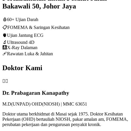
Bakawali 50, Johor Jaya
🩸
60+ Ujian Darah
📋
FOMEMA & Saringan Kesihatan
🫀
Ujian Jantung ECG
🔬
Ultrasound 4D
🩻
X-Ray Dalaman
🩹
Rawatan Luka & Jahitan
Doktor Kami
👨‍⚕️
Dr. Prabagaran Kanapathy
M.D(UNPAD) OHD(NIOSH) | MMC 63651
Doktor utama berkhidmat di Masai sejak 1975. Doktor Kesihatan
Pekerjaan (OHD) bertauliah NIOSH, pakar amalan am, FOMEMA,
perubatan pekerjaan dan pengurusan penyakit kronik.