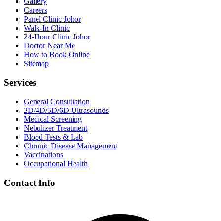
Gallery
Careers
Panel Clinic Johor
Walk-In Clinic
24-Hour Clinic Johor
Doctor Near Me
How to Book Online
Sitemap
Services
General Consultation
2D/4D/5D/6D Ultrasounds
Medical Screening
Nebulizer Treatment
Blood Tests & Lab
Chronic Disease Management
Vaccinations
Occupational Health
Contact Info