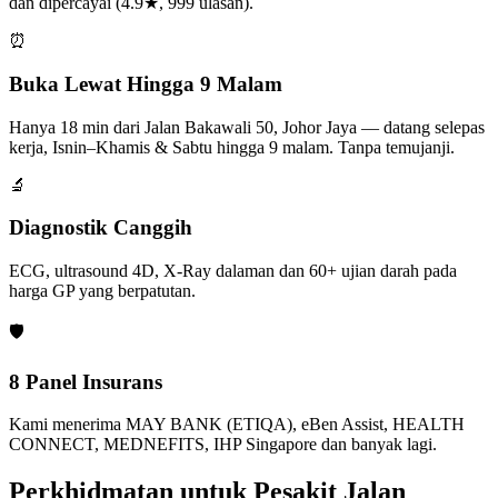
dan dipercayai (4.9★, 999 ulasan).
⏰
Buka Lewat Hingga 9 Malam
Hanya 18 min dari Jalan Bakawali 50, Johor Jaya — datang selepas
kerja, Isnin–Khamis & Sabtu hingga 9 malam. Tanpa temujanji.
🔬
Diagnostik Canggih
ECG, ultrasound 4D, X-Ray dalaman dan 60+ ujian darah pada
harga GP yang berpatutan.
🛡️
8 Panel Insurans
Kami menerima MAY BANK (ETIQA), eBen Assist, HEALTH
CONNECT, MEDNEFITS, IHP Singapore dan banyak lagi.
Perkhidmatan untuk Pesakit Jalan