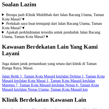
Soalan Lazim
Berapa jauh Klinik Muhibbah dari Jalan Bacang Utama, Taman
Kota Masai?
▼
Perlukah saya buat temujanji dari Jalan Bacang Utama, Taman
Kota Masai?
▼
Apakah perkhidmatan tersedia untuk penduduk Jalan Bacang
Utama, Taman Kota Masai?
▼
Kawasan Berdekatan Lain Yang Kami
Layani
Juga dalam jarak pemanduan yang setara dari klinik di Taman
Bunga Raya, Masai.
Jalan Betik 1, Taman Kota Masai
4 km
Jalan Delima 1, Taman Kota
Masai
4 km
Jalan Kota Masai 1, Taman Kota Masai
4 km
Jalan
Mangga 7, Taman Kota Masai
4 km
Jalan Nenas 6, Taman Kota
Masai
4 km
Jalan Nenas Utama, Taman Kota Masai
4 km
Klinik Berdekatan Kawasan Lain