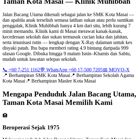
Taman Kota Masai — Klinik Muhibbah
Jalan Bacang Utama dikenali sebagai jalan ke SMK Kota Masai —
dan apabila anak terseliuh semasa latihan sukan atau perlu suntikan
penggalak, Klinik Muhibbah hanya 4 km dari situ, lebih kurang 7
minit memandu. Klinik kami di Masai merawat kanak-kanak,
kecederaan sekolah dan sukan termasuk cucian luka dan jahitan,
serta imunisasi rutin — lengkap dengan X-Ray dalaman untuk kes
disyaki patah. Ibu bapa memberi rating 4.9 bintang daripada 999
ulasan Google. Dibuka hingga 9 malam Isnin–Khamis dan Sabtu,
mudah untuk lawatan selepas sekolah.
📞 +60 7-251 1162
💬 WhatsApp +60 17-500 7205
📅 MOVO-X
📍
Berhampiran SMK Kota Masai
📍
Berhampiran Sekolah Agama
Kota Masai
📍
Berhampiran Maslee Kota Masai
Mengapa Penduduk Jalan Bacang Utama,
Taman Kota Masai Memilih Kami
🏥
Beroperasi Sejak 1975