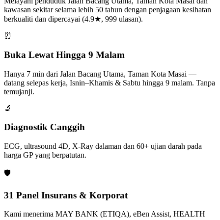
Melayani penduduk Jalan Bacang Utama, Taman Kota Masai dan
kawasan sekitar selama lebih 50 tahun dengan penjagaan kesihatan
berkualiti dan dipercayai (4.9★, 999 ulasan).
⏰
Buka Lewat Hingga 9 Malam
Hanya 7 min dari Jalan Bacang Utama, Taman Kota Masai —
datang selepas kerja, Isnin–Khamis & Sabtu hingga 9 malam. Tanpa
temujanji.
🔬
Diagnostik Canggih
ECG, ultrasound 4D, X-Ray dalaman dan 60+ ujian darah pada
harga GP yang berpatutan.
🛡️
31 Panel Insurans & Korporat
Kami menerima MAY BANK (ETIQA), eBen Assist, HEALTH