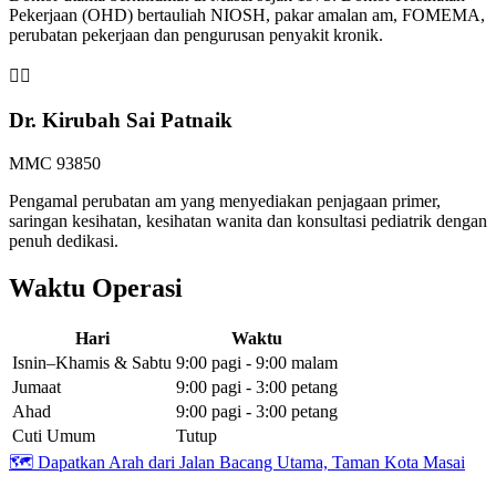
Pekerjaan (OHD) bertauliah NIOSH, pakar amalan am, FOMEMA,
perubatan pekerjaan dan pengurusan penyakit kronik.
👩‍⚕️
Dr. Kirubah Sai Patnaik
MMC 93850
Pengamal perubatan am yang menyediakan penjagaan primer,
saringan kesihatan, kesihatan wanita dan konsultasi pediatrik dengan
penuh dedikasi.
Waktu Operasi
Hari
Waktu
Isnin–Khamis & Sabtu
9:00 pagi - 9:00 malam
Jumaat
9:00 pagi - 3:00 petang
Ahad
9:00 pagi - 3:00 petang
Cuti Umum
Tutup
🗺️
Dapatkan Arah dari Jalan Bacang Utama, Taman Kota Masai