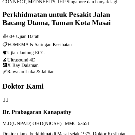
CONNECT, MEDNEFITS, IHP Singapore dan banyak lagi.
Perkhidmatan untuk Pesakit Jalan
Bacang Utama, Taman Kota Masai
🩸
60+ Ujian Darah
📋
FOMEMA & Saringan Kesihatan
🫀
Ujian Jantung ECG
🔬
Ultrasound 4D
🩻
X-Ray Dalaman
🩹
Rawatan Luka & Jahitan
Doktor Kami
👨‍⚕️
Dr. Prabagaran Kanapathy
M.D(UNPAD) OHD(NIOSH) | MMC 63651
Doktor utama berkhidmat di Masai sejak 1975. Doktor Kesihatan