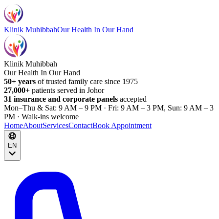
Klinik Muhibbah
Our Health In Our Hand
Klinik Muhibbah
Our Health In Our Hand
50+ years
of trusted family care since 1975
27,000+
patients served in Johor
31 insurance and corporate panels
accepted
Mon–Thu & Sat: 9 AM – 9 PM · Fri: 9 AM – 3 PM, Sun: 9 AM – 3
PM · Walk-ins welcome
Home
About
Services
Contact
Book Appointment
EN