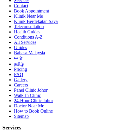
Services
Contact
Book Appointment
Klinik Near Me
Klinik Berdekatan Saya
Teleconsultation
Health Guides
Conditions A-Z
All Services
Guides
Bahasa Malaysia
中文
தமிழ்
Pricing
FAQ
Gallery
Careers
Panel Clinic Johor
Walk-In Clinic
24-Hour Clinic Johor
Doctor Near Me
How to Book Online
Sitemap
Services