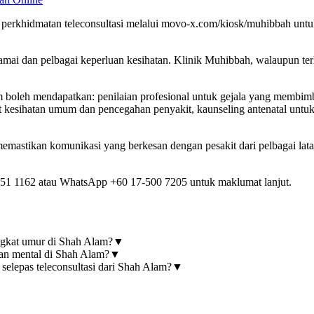
perkhidmatan teleconsultasi melalui movo-x.com/kiosk/muhibbah unt
ai dan pelbagai keperluan kesihatan. Klinik Muhibbah, walaupun terl
boleh mendapatkan: penilaian profesional untuk gejala yang membimba
 kesihatan umum dan pencegahan penyakit, kaunseling antenatal untuk
memastikan komunikasi yang berkesan dengan pesakit dari pelbagai lat
51 1162 atau WhatsApp +60 17-500 7205 untuk maklumat lanjut.
ngkat umur di Shah Alam?
▼
tan mental di Shah Alam?
▼
selepas teleconsultasi dari Shah Alam?
▼