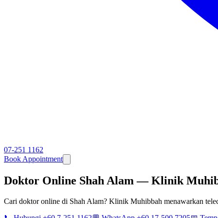
07-251 1162
Book Appointment
Doktor Online Shah Alam — Klinik Muhib
Cari doktor online di Shah Alam? Klinik Muhibbah menawarkan teleco
📞 Hubungi +60 7-251 1162
💬 WhatsApp +60 17-500 7205
📅 Temp