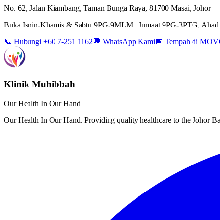
No. 62, Jalan Kiambang, Taman Bunga Raya, 81700 Masai, Johor
Buka Isnin-Khamis & Sabtu 9PG-9MLM | Jumaat 9PG-3PTG, Ahad 
📞 Hubungi +60 7-251 1162
💬 WhatsApp Kami
📅 Tempah di MO
Klinik Muhibbah
Our Health In Our Hand
Our Health In Our Hand. Providing quality healthcare to the Johor 