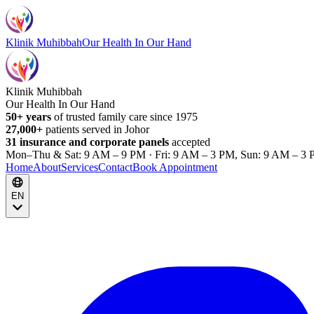
Klinik Muhibbah
Our Health In Our Hand
Klinik Muhibbah
Our Health In Our Hand
50+ years
of trusted family care since 1975
27,000+
patients served in Johor
31 insurance and corporate panels
accepted
Mon–Thu & Sat: 9 AM – 9 PM · Fri: 9 AM – 3 PM, Sun: 9 AM – 3 
Home
About
Services
Contact
Book Appointment
EN