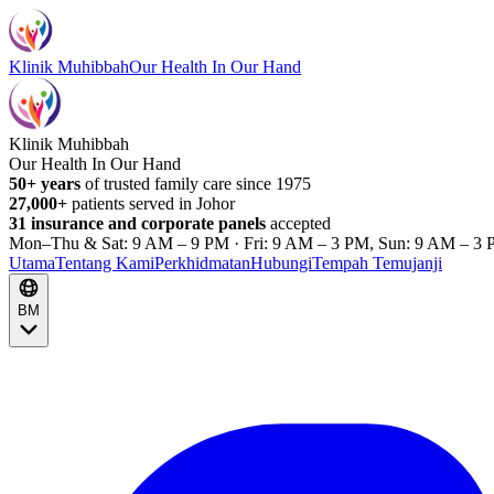
Klinik Muhibbah
Our Health In Our Hand
Klinik Muhibbah
Our Health In Our Hand
50+ years
of trusted family care since 1975
27,000+
patients served in Johor
31 insurance and corporate panels
accepted
Mon–Thu & Sat: 9 AM – 9 PM · Fri: 9 AM – 3 PM, Sun: 9 AM – 3 
Utama
Tentang Kami
Perkhidmatan
Hubungi
Tempah Temujanji
BM