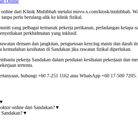
ah Online
nline dari Klinik Muhibbah melalui movo-x.com/kiosk/muhibbah. Walau
anpa perlu berulang-alik ke klinik fizikal.
iti yang pelbagai termasuk pekerja perikanan, perladangan kelapa sa
enyediakan perkhidmatan yang inklusif.
atan demam dan jangkitan, pengurusan kencing manis dan darah tinggi
da kemudahan kesihatan di Sandakan jika rawatan fizikal diperlukan.
tu pekerja Sandakan dalam penilaian kesihatan pekerjaan dan mengur
kerjaan tertentu.
ertanyaan, hubungi +60 7-251 1162 atau WhatsApp +60 17-500 7205.
▼
oktor online dari Sandakan?
▼
ri Sandakan?
▼