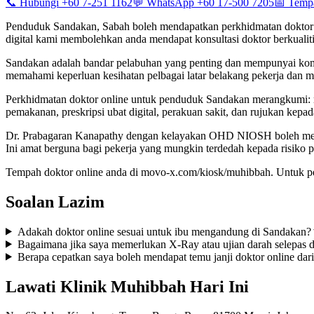
📞 Hubungi +60 7-251 1162
💬 WhatsApp +60 17-500 7205
📅 Temp
Penduduk Sandakan, Sabah boleh mendapatkan perkhidmatan doktor o
digital kami membolehkan anda mendapat konsultasi doktor berkualiti t
Sandakan adalah bandar pelabuhan yang penting dan mempunyai komun
memahami keperluan kesihatan pelbagai latar belakang pekerja dan m
Perkhidmatan doktor online untuk penduduk Sandakan merangkumi: raw
pemakanan, preskripsi ubat digital, perakuan sakit, dan rujukan kepa
Dr. Prabagaran Kanapathy dengan kelayakan OHD NIOSH boleh memban
Ini amat berguna bagi pekerja yang mungkin terdedah kepada risiko pe
Tempah doktor online anda di movo-x.com/kiosk/muhibbah. Untuk p
Soalan Lazim
Adakah doktor online sesuai untuk ibu mengandung di Sandakan?
Bagaimana jika saya memerlukan X-Ray atau ujian darah selepas d
Berapa cepatkan saya boleh mendapat temu janji doktor online da
Lawati Klinik Muhibbah Hari Ini