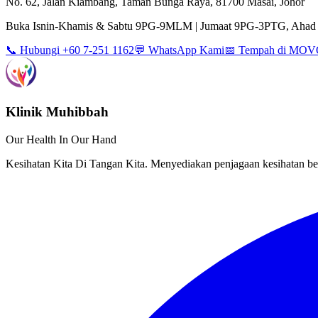
No. 62, Jalan Kiambang, Taman Bunga Raya, 81700 Masai, Johor
Buka Isnin-Khamis & Sabtu 9PG-9MLM | Jumaat 9PG-3PTG, Ahad 
📞 Hubungi +60 7-251 1162
💬 WhatsApp Kami
📅 Tempah di MO
Klinik Muhibbah
Our Health In Our Hand
Kesihatan Kita Di Tangan Kita. Menyediakan penjagaan kesihatan ber