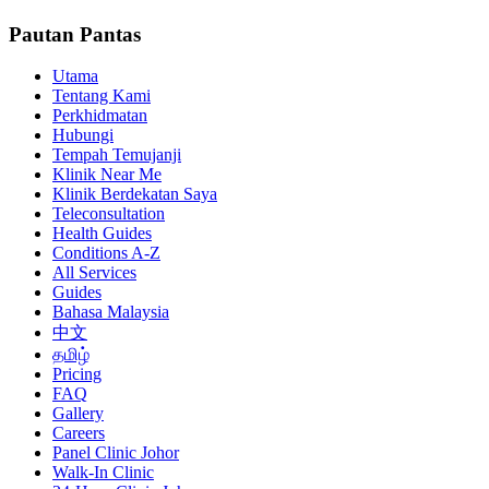
Pautan Pantas
Utama
Tentang Kami
Perkhidmatan
Hubungi
Tempah Temujanji
Klinik Near Me
Klinik Berdekatan Saya
Teleconsultation
Health Guides
Conditions A-Z
All Services
Guides
Bahasa Malaysia
中文
தமிழ்
Pricing
FAQ
Gallery
Careers
Panel Clinic Johor
Walk-In Clinic