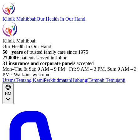
Klinik Muhibbah
Our Health In Our Hand
Klinik Muhibbah
Our Health In Our Hand
50+ years
of trusted family care since 1975
27,000+
patients served in Johor
31 insurance and corporate panels
accepted
Mon–Thu & Sat: 9 AM – 9 PM · Fri: 9 AM – 3 PM, Sun: 9 AM – 3
PM · Walk-ins welcome
Utama
Tentang Kami
Perkhidmatan
Hubungi
Tempah Temujanji
BM