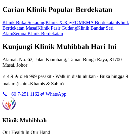
Carian Klinik Popular Berdekatan
Klinik Buka Sekarang
Klinik X-Ray
FOMEMA Berdekatan
Klinik
Berdekatan Masai
Klinik Pasir Gudang
Klinik Bandar Seri
Alam
Semua Klinik Berdekatan
Kunjungi Klinik Muhibbah Hari Ini
Alamat
: No. 62, Jalan Kiambang, Taman Bunga Raya, 81700
Masai, Johor
⭐ 4.9 ★ oleh 999 pesakit · Walk-in dialu-alukan · Buka hingga 9
malam (Isnin–Khamis & Sabtu)
📞 +60 7-251 1162
💬 WhatsApp
Klinik Muhibbah
Our Health In Our Hand