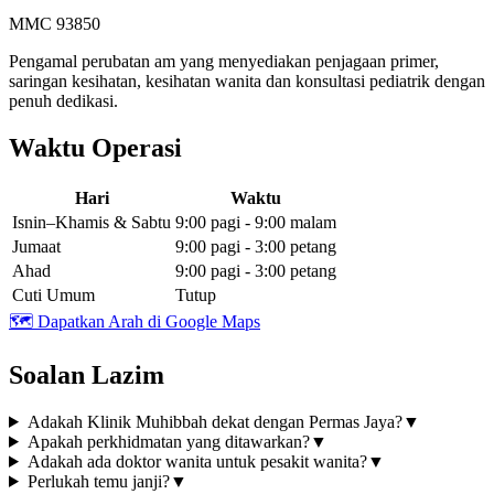
MMC 93850
Pengamal perubatan am yang menyediakan penjagaan primer,
saringan kesihatan, kesihatan wanita dan konsultasi pediatrik dengan
penuh dedikasi.
Waktu Operasi
Hari
Waktu
Isnin–Khamis & Sabtu
9:00 pagi - 9:00 malam
Jumaat
9:00 pagi - 3:00 petang
Ahad
9:00 pagi - 3:00 petang
Cuti Umum
Tutup
🗺️
Dapatkan Arah di Google Maps
Soalan Lazim
Adakah Klinik Muhibbah dekat dengan Permas Jaya?
▼
Apakah perkhidmatan yang ditawarkan?
▼
Adakah ada doktor wanita untuk pesakit wanita?
▼
Perlukah temu janji?
▼