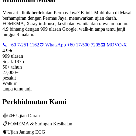
Mencari klinik berdekatan Permas Jaya? Klinik Muhibbah di Masai
berhampiran dengan Permas Jaya, menawarkan ujian darah,
FOMEMA, X-ray in-house, kesihatan wanita dan rawatan harian.
4.9 bintang dengan 999 ulasan Google, walk-in tanpa temu janji
hingga 9 malam.
📞 +60 7-251 1162
💬 WhatsApp +60 17-500 7205
📅 MOVO-X
4.9★
999 ulasan
Sejak 1975
50+ tahun
27,000+
pesakit
Walk-in
tanpa temujanji
Perkhidmatan Kami
🩸
60+ Ujian Darah
📋
FOMEMA & Saringan Kesihatan
🫀
Ujian Jantung ECG