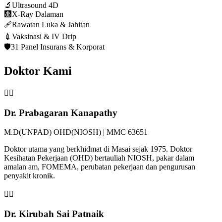
🔬
Ultrasound 4D
🩻
X-Ray Dalaman
🩹
Rawatan Luka & Jahitan
💉
Vaksinasi & IV Drip
🛡️
31 Panel Insurans & Korporat
Doktor Kami
👨‍⚕️
Dr. Prabagaran Kanapathy
M.D(UNPAD) OHD(NIOSH) | MMC 63651
Doktor utama yang berkhidmat di Masai sejak 1975. Doktor
Kesihatan Pekerjaan (OHD) bertauliah NIOSH, pakar dalam
amalan am, FOMEMA, perubatan pekerjaan dan pengurusan
penyakit kronik.
👩‍⚕️
Dr. Kirubah Sai Patnaik