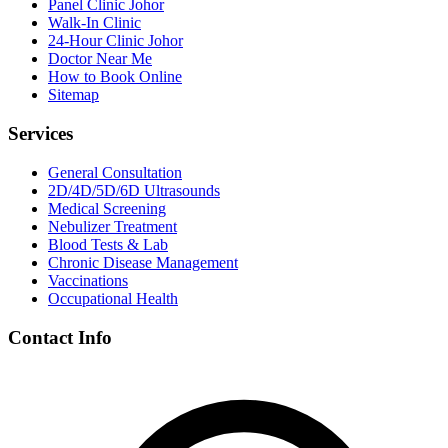
Panel Clinic Johor
Walk-In Clinic
24-Hour Clinic Johor
Doctor Near Me
How to Book Online
Sitemap
Services
General Consultation
2D/4D/5D/6D Ultrasounds
Medical Screening
Nebulizer Treatment
Blood Tests & Lab
Chronic Disease Management
Vaccinations
Occupational Health
Contact Info