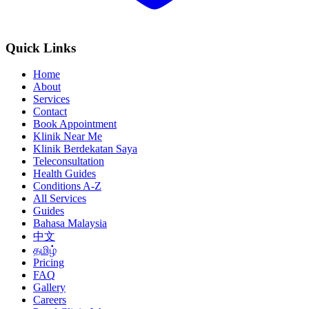
Quick Links
Home
About
Services
Contact
Book Appointment
Klinik Near Me
Klinik Berdekatan Saya
Teleconsultation
Health Guides
Conditions A-Z
All Services
Guides
Bahasa Malaysia
中文
தமிழ்
Pricing
FAQ
Gallery
Careers