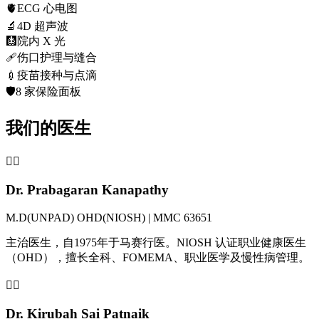
🫀
ECG 心电图
🔬
4D 超声波
🩻
院内 X 光
🩹
伤口护理与缝合
💉
疫苗接种与点滴
🛡️
8 家保险面板
我们的医生
👨‍⚕️
Dr. Prabagaran Kanapathy
M.D(UNPAD) OHD(NIOSH) | MMC 63651
主治医生，自1975年于马赛行医。NIOSH 认证职业健康医生
（OHD），擅长全科、FOMEMA、职业医学及慢性病管理。
👩‍⚕️
Dr. Kirubah Sai Patnaik