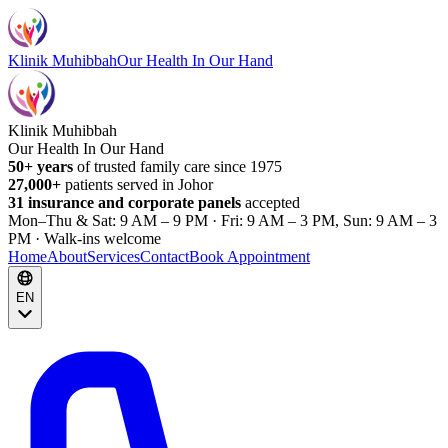
Klinik Muhibbah
Our Health In Our Hand
Klinik Muhibbah
Our Health In Our Hand
50+ years
of trusted family care since 1975
27,000+
patients served in Johor
31 insurance and corporate panels
accepted
Mon–Thu & Sat: 9 AM – 9 PM · Fri: 9 AM – 3 PM, Sun: 9 AM – 3
PM · Walk-ins welcome
Home
About
Services
Contact
Book Appointment
EN