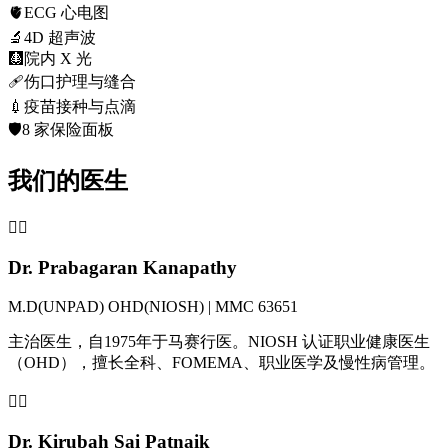
🫀
ECG 心电图
🔬
4D 超声波
🩻
院内 X 光
🩹
伤口护理与缝合
💉
疫苗接种与点滴
🛡️
8 家保险面板
我们的医生
👨‍⚕️
Dr. Prabagaran Kanapathy
M.D(UNPAD) OHD(NIOSH) | MMC 63651
主治医生，自1975年于马赛行医。NIOSH 认证职业健康医生
（OHD），擅长全科、FOMEMA、职业医学及慢性病管理。
👩‍⚕️
Dr. Kirubah Sai Patnaik