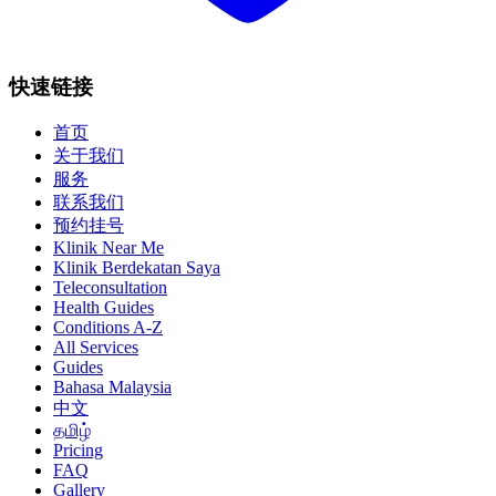
快速链接
首页
关于我们
服务
联系我们
预约挂号
Klinik Near Me
Klinik Berdekatan Saya
Teleconsultation
Health Guides
Conditions A-Z
All Services
Guides
Bahasa Malaysia
中文
தமிழ்
Pricing
FAQ
Gallery