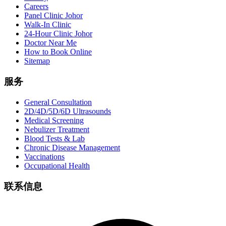
Careers
Panel Clinic Johor
Walk-In Clinic
24-Hour Clinic Johor
Doctor Near Me
How to Book Online
Sitemap
服务
General Consultation
2D/4D/5D/6D Ultrasounds
Medical Screening
Nebulizer Treatment
Blood Tests & Lab
Chronic Disease Management
Vaccinations
Occupational Health
联系信息