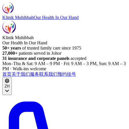
Klinik Muhibbah
Our Health In Our Hand
Klinik Muhibbah
Our Health In Our Hand
50+ years
of trusted family care since 1975
27,000+
patients served in Johor
31 insurance and corporate panels
accepted
Mon–Thu & Sat: 9 AM – 9 PM · Fri: 9 AM – 3 PM, Sun: 9 AM – 3
PM · Walk-ins welcome
首页
关于我们
服务
联系我们
预约挂号
ZH