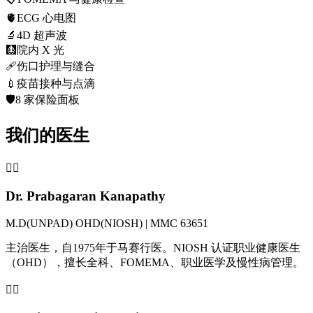
🫀
ECG 心电图
🔬
4D 超声波
🩻
院内 X 光
🩹
伤口护理与缝合
💉
疫苗接种与点滴
🛡️
8 家保险面板
我们的医生
👨‍⚕️
Dr. Prabagaran Kanapathy
M.D(UNPAD) OHD(NIOSH) | MMC 63651
主治医生，自1975年于马赛行医。NIOSH 认证职业健康医生
（OHD），擅长全科、FOMEMA、职业医学及慢性病管理。
👩‍⚕️