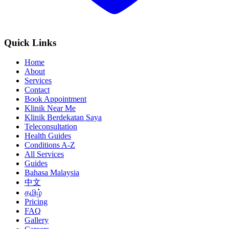
Quick Links
Home
About
Services
Contact
Book Appointment
Klinik Near Me
Klinik Berdekatan Saya
Teleconsultation
Health Guides
Conditions A-Z
All Services
Guides
Bahasa Malaysia
中文
தமிழ்
Pricing
FAQ
Gallery