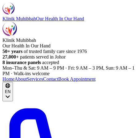
Klinik Muhibbah
Our Health In Our Hand
Klinik Muhibbah
Our Health In Our Hand
50+ years
of trusted family care since 1976
27,000+
patients served in Johor
8 insurance panels
accepted
Mon–Thu & Sat: 9 AM – 9 PM · Fri: 9 AM – 3 PM, Sun: 9 AM – 1
PM · Walk-ins welcome
Home
About
Services
Contact
Book Appointment
EN