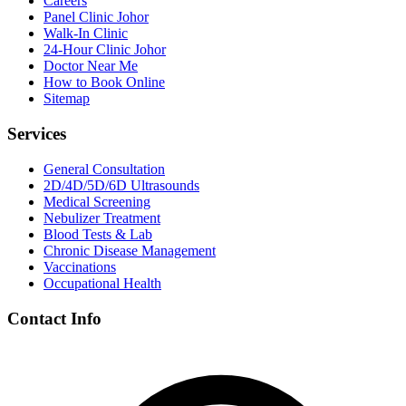
Careers
Panel Clinic Johor
Walk-In Clinic
24-Hour Clinic Johor
Doctor Near Me
How to Book Online
Sitemap
Services
General Consultation
2D/4D/5D/6D Ultrasounds
Medical Screening
Nebulizer Treatment
Blood Tests & Lab
Chronic Disease Management
Vaccinations
Occupational Health
Contact Info