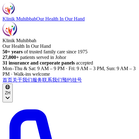
Klinik Muhibbah
Our Health In Our Hand
Klinik Muhibbah
Our Health In Our Hand
50+ years
of trusted family care since 1975
27,000+
patients served in Johor
31 insurance and corporate panels
accepted
Mon–Thu & Sat: 9 AM – 9 PM · Fri: 9 AM – 3 PM, Sun: 9 AM – 3
PM · Walk-ins welcome
首页
关于我们
服务
联系我们
预约挂号
ZH