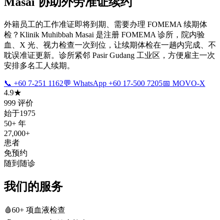
Masai 协助外劳准证续约
外籍员工的工作准证即将到期、需要办理 FOMEMA 续期体
检？Klinik Muhibbah Masai 是注册 FOMEMA 诊所，院内验
血、X 光、视力检查一次到位，让续期体检在一趟内完成、不
耽误准证更新。诊所紧邻 Pasir Gudang 工业区，方便雇主一次
安排多名工人续期。
📞 +60 7-251 1162
💬 WhatsApp +60 17-500 7205
📅 MOVO-X
4.9★
999 评价
始于1975
50+ 年
27,000+
患者
免预约
随到随诊
我们的服务
🩸
60+ 项血液检查