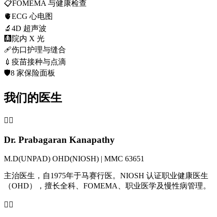
📋
FOMEMA 与健康检查
🫀
ECG 心电图
🔬
4D 超声波
🩻
院内 X 光
🩹
伤口护理与缝合
💉
疫苗接种与点滴
🛡️
8 家保险面板
我们的医生
👨‍⚕️
Dr. Prabagaran Kanapathy
M.D(UNPAD) OHD(NIOSH) | MMC 63651
主治医生，自1975年于马赛行医。NIOSH 认证职业健康医生
（OHD），擅长全科、FOMEMA、职业医学及慢性病管理。
👩‍⚕️