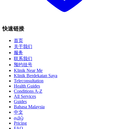
快速链接
首页
关于我们
服务
联系我们
预约挂号
Klinik Near Me
Klinik Berdekatan Saya
Teleconsultation
Health Guides
Conditions A-Z
All Services
Guides
Bahasa Malaysia
中文
தமிழ்
Pricing
FAQ