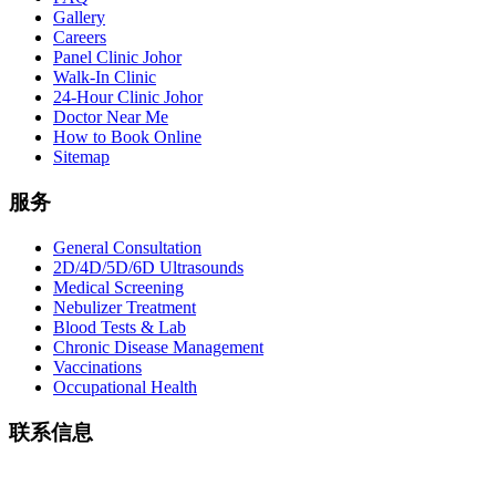
Gallery
Careers
Panel Clinic Johor
Walk-In Clinic
24-Hour Clinic Johor
Doctor Near Me
How to Book Online
Sitemap
服务
General Consultation
2D/4D/5D/6D Ultrasounds
Medical Screening
Nebulizer Treatment
Blood Tests & Lab
Chronic Disease Management
Vaccinations
Occupational Health
联系信息