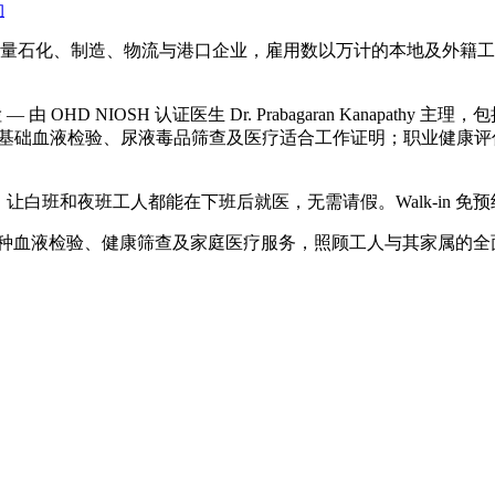
约
拥有大量石化、制造、物流与港口企业，雇用数以万计的本地及外籍工人。Kl
HD NIOSH 认证医生 Dr. Prabagaran Kanapat
 — 包括身体检查、基础血液检验、尿液毒品筛查及医疗适合工作证明；职
，让白班和夜班工人都能在下班后就医，无需请假。Walk-in 免
验、健康筛查及家庭医疗服务，照顾工人与其家属的全面健康需求。电话：+6