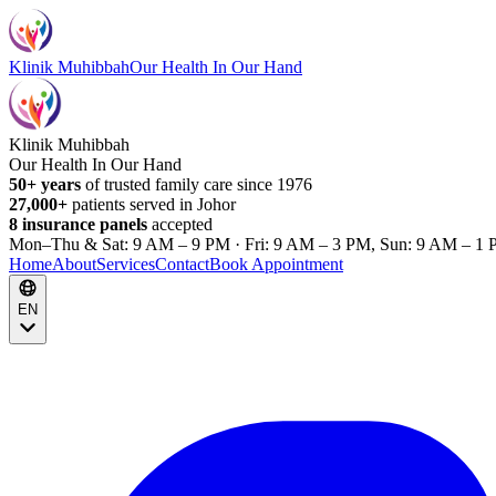
Klinik Muhibbah
Our Health In Our Hand
Klinik Muhibbah
Our Health In Our Hand
50+ years
of trusted family care since 1976
27,000+
patients served in Johor
8 insurance panels
accepted
Mon–Thu & Sat: 9 AM – 9 PM · Fri: 9 AM – 3 PM, Sun: 9 AM – 1 
Home
About
Services
Contact
Book Appointment
EN