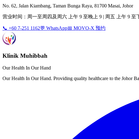
No. 62, Jalan Kiambang, Taman Bunga Raya, 81700 Masai, Johor
营业时间：周一至周四及周六 上午 9 至晚上 9 | 周五 上午 9 至下午 3 
📞 +60 7-251 1162
💬 WhatsApp
📅 MOVO-X 预约
Klinik Muhibbah
Our Health In Our Hand
Our Health In Our Hand. Providing quality healthcare to the Johor 