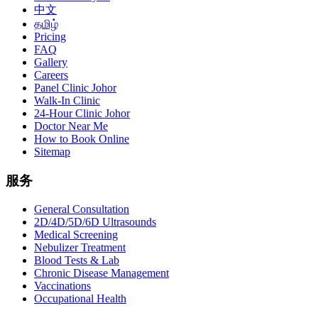
中文
தமிழ்
Pricing
FAQ
Gallery
Careers
Panel Clinic Johor
Walk-In Clinic
24-Hour Clinic Johor
Doctor Near Me
How to Book Online
Sitemap
服务
General Consultation
2D/4D/5D/6D Ultrasounds
Medical Screening
Nebulizer Treatment
Blood Tests & Lab
Chronic Disease Management
Vaccinations
Occupational Health