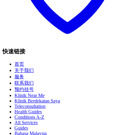
快速链接
首页
关于我们
服务
联系我们
预约挂号
Klinik Near Me
Klinik Berdekatan Saya
Teleconsultation
Health Guides
Conditions A-Z
All Services
Guides
Bahasa Malaysia