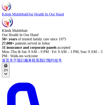
Klinik Muhibbah
Our Health In Our Hand
Klinik Muhibbah
Our Health In Our Hand
50+ years
of trusted family care since 1975
27,000+
patients served in Johor
31 insurance and corporate panels
accepted
Mon–Thu & Sat: 9 AM – 9 PM · Fri: 9 AM – 3 PM, Sun: 9 AM – 3
PM · Walk-ins welcome
首页
关于我们
服务
联系我们
预约挂号
ZH