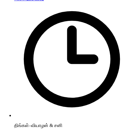
திங்கள்–வியாழன் & சனி