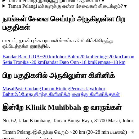
Taman Pelangi-இலிருந்து நியமனம் தேவையா?
▼
Taman Pelangi மக்களுக்கு என்ன சேவைகள் கிடைக்கும்?
▼
நாங்கள் சேவை செய்யும் அருகிலுள்ள பிற
பகுதிகள்
மாசாய், தமன் புங்கா ராயாவில் உள்ள கிளினிக்கிலிருந்து
ஒப்பிடத்தக்க தூரத்தில்.
Bandar Baru UDA
~20 km
Johor Bahru
20 km
Perling
~20 km
Taman
Setia Tropika
~20 km
Bandar Dato Onn
~18 km
Kempas
~18 km
பிற பகுதிகளில் அருகிலுள்ள கிளினிக்
Masai
Pasir Gudang
Taman Rinting
Permas Jaya
Johor
Bahru
இப்போது திறந்த கிளினிக்
அனைத்து கிளினிக்குகள்
இன்றே Klinik Muhibbah-ஐ வாருங்கள்
No. 62, Jalan Kiambang, Taman Bunga Raya, 81700 Masai, Johor
Taman Pelangi-இலிருந்து வெறும் ~20 km (20–28 min பயணம்) · ⭐