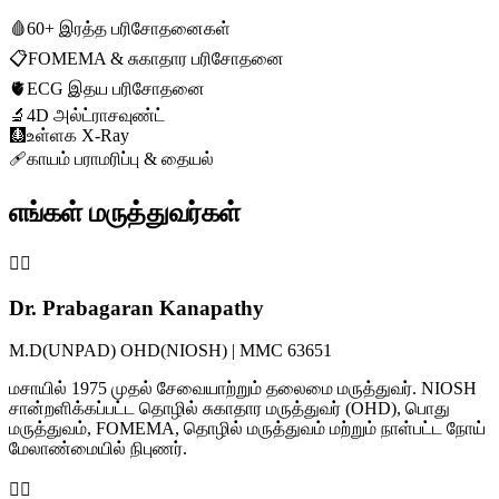
🩸
60+ இரத்த பரிசோதனைகள்
📋
FOMEMA & சுகாதார பரிசோதனை
🫀
ECG இதய பரிசோதனை
🔬
4D அல்ட்ராசவுண்ட்
🩻
உள்ளக X-Ray
🩹
காயம் பராமரிப்பு & தையல்
எங்கள் மருத்துவர்கள்
👨‍⚕️
Dr. Prabagaran Kanapathy
M.D(UNPAD) OHD(NIOSH) | MMC 63651
மசாயில் 1975 முதல் சேவையாற்றும் தலைமை மருத்துவர். NIOSH
சான்றளிக்கப்பட்ட தொழில் சுகாதார மருத்துவர் (OHD), பொது
மருத்துவம், FOMEMA, தொழில் மருத்துவம் மற்றும் நாள்பட்ட நோய்
மேலாண்மையில் நிபுணர்.
👩‍⚕️