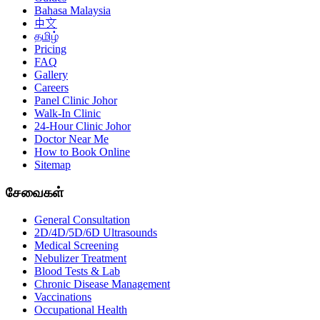
Bahasa Malaysia
中文
தமிழ்
Pricing
FAQ
Gallery
Careers
Panel Clinic Johor
Walk-In Clinic
24-Hour Clinic Johor
Doctor Near Me
How to Book Online
Sitemap
சேவைகள்
General Consultation
2D/4D/5D/6D Ultrasounds
Medical Screening
Nebulizer Treatment
Blood Tests & Lab
Chronic Disease Management
Vaccinations
Occupational Health