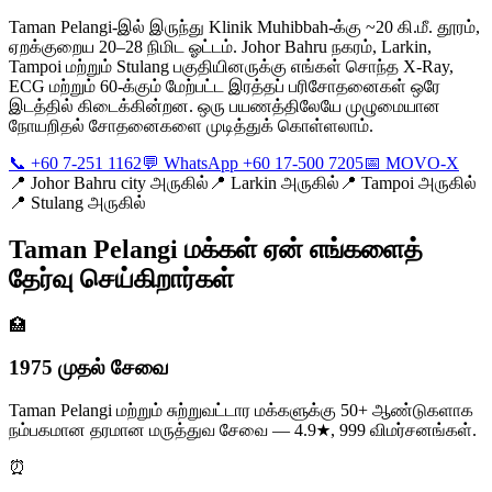
Taman Pelangi-இல் இருந்து Klinik Muhibbah-க்கு ~20 கி.மீ. தூரம்,
ஏறக்குறைய 20–28 நிமிட ஓட்டம். Johor Bahru நகரம், Larkin,
Tampoi மற்றும் Stulang பகுதியினருக்கு எங்கள் சொந்த X-Ray,
ECG மற்றும் 60-க்கும் மேற்பட்ட இரத்தப் பரிசோதனைகள் ஒரே
இடத்தில் கிடைக்கின்றன. ஒரு பயணத்திலேயே முழுமையான
நோயறிதல் சோதனைகளை முடித்துக் கொள்ளலாம்.
📞 +60 7-251 1162
💬 WhatsApp +60 17-500 7205
📅 MOVO-X
📍
Johor Bahru city அருகில்
📍
Larkin அருகில்
📍
Tampoi அருகில்
📍
Stulang அருகில்
Taman Pelangi மக்கள் ஏன் எங்களைத்
தேர்வு செய்கிறார்கள்
🏥
1975 முதல் சேவை
Taman Pelangi மற்றும் சுற்றுவட்டார மக்களுக்கு 50+ ஆண்டுகளாக
நம்பகமான தரமான மருத்துவ சேவை — 4.9★, 999 விமர்சனங்கள்.
⏰