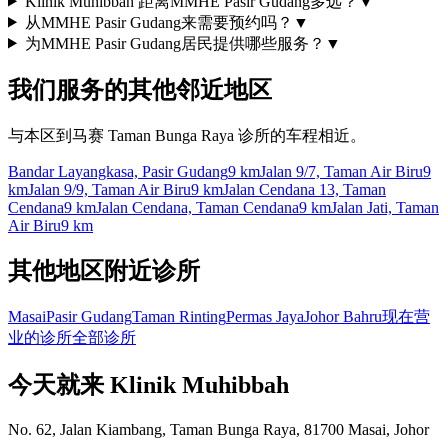
Klinik Muhibbah 距离MMHE Pasir Gudang多远？
▼
从MMHE Pasir Gudang来需要预约吗？
▼
为MMHE Pasir Gudang居民提供哪些服务？
▼
我们服务的其他邻近地区
与本区到马赛 Taman Bunga Raya 诊所的车程相近。
Bandar Layangkasa, Pasir Gudang
9 km
Jalan 9/7, Taman Air Biru
9
km
Jalan 9/9, Taman Air Biru
9 km
Jalan Cendana 13, Taman
Cendana
9 km
Jalan Cendana, Taman Cendana
9 km
Jalan Jati, Taman
Air Biru
9 km
其他地区附近诊所
Masai
Pasir Gudang
Taman Rinting
Permas Jaya
Johor Bahru
现在营
业的诊所
全部诊所
今天就来 Klinik Muhibbah
No. 62, Jalan Kiambang, Taman Bunga Raya, 81700 Masai, Johor