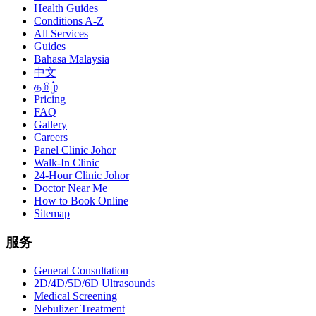
Health Guides
Conditions A-Z
All Services
Guides
Bahasa Malaysia
中文
தமிழ்
Pricing
FAQ
Gallery
Careers
Panel Clinic Johor
Walk-In Clinic
24-Hour Clinic Johor
Doctor Near Me
How to Book Online
Sitemap
服务
General Consultation
2D/4D/5D/6D Ultrasounds
Medical Screening
Nebulizer Treatment