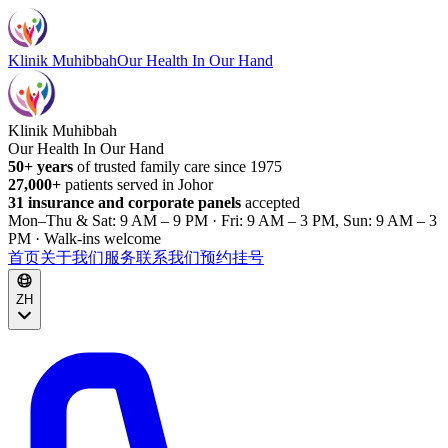
Klinik Muhibbah
Our Health In Our Hand
Klinik Muhibbah
Our Health In Our Hand
50+ years
of trusted family care since 1975
27,000+
patients served in Johor
31 insurance and corporate panels
accepted
Mon–Thu & Sat: 9 AM – 9 PM · Fri: 9 AM – 3 PM, Sun: 9 AM – 3
PM · Walk-ins welcome
首页
关于我们
服务
联系我们
预约挂号
ZH