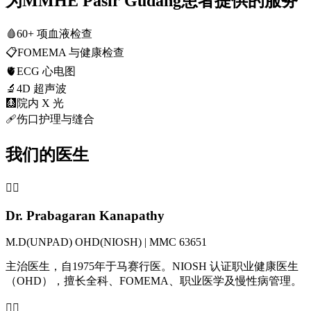
为MMHE Pasir Gudang患者提供的服务
🩸
60+ 项血液检查
📋
FOMEMA 与健康检查
🫀
ECG 心电图
🔬
4D 超声波
🩻
院内 X 光
🩹
伤口护理与缝合
我们的医生
👨‍⚕️
Dr. Prabagaran Kanapathy
M.D(UNPAD) OHD(NIOSH) | MMC 63651
主治医生，自1975年于马赛行医。NIOSH 认证职业健康医生
（OHD），擅长全科、FOMEMA、职业医学及慢性病管理。
👩‍⚕️