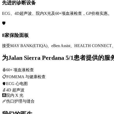
先进的诊断设备
ECG、4D超声波、院内X光及60+项血液检查，GP价格实惠。
🛡️
8家保险面板
接受MAY BANK(ETIQA)、eBen Assist、HEALTH CONNECT、
为Jalan Sierra Perdana 5/1患者提供的服
🩸
60+ 项血液检查
📋
FOMEMA 与健康检查
🫀
ECG 心电图
🔬
4D 超声波
🩻
院内 X 光
🩹
伤口护理与缝合