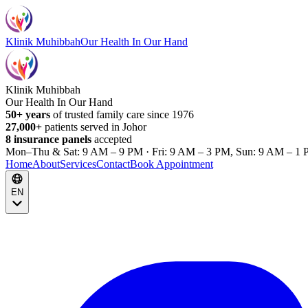
Klinik Muhibbah
Our Health In Our Hand
Klinik Muhibbah
Our Health In Our Hand
50+ years
of trusted family care since 1976
27,000+
patients served in Johor
8 insurance panels
accepted
Mon–Thu & Sat: 9 AM – 9 PM · Fri: 9 AM – 3 PM, Sun: 9 AM – 1 
Home
About
Services
Contact
Book Appointment
EN