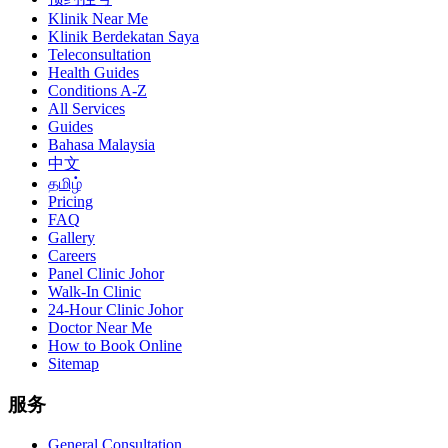
Klinik Near Me
Klinik Berdekatan Saya
Teleconsultation
Health Guides
Conditions A-Z
All Services
Guides
Bahasa Malaysia
中文
தமிழ்
Pricing
FAQ
Gallery
Careers
Panel Clinic Johor
Walk-In Clinic
24-Hour Clinic Johor
Doctor Near Me
How to Book Online
Sitemap
服务
General Consultation