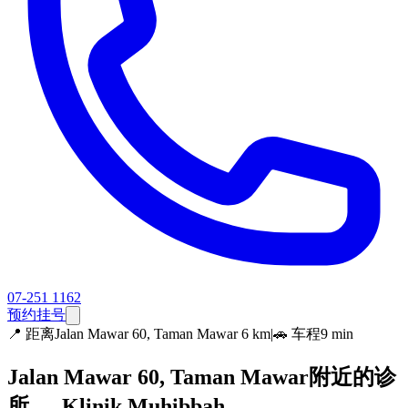
07-251 1162
预约挂号
📍
距离Jalan Mawar 60, Taman Mawar 6 km
|
🚗 车程9 min
Jalan Mawar 60, Taman Mawar附近的诊
所 — Klinik Muhibbah