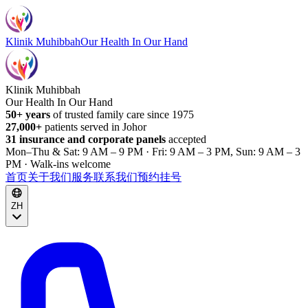
Klinik Muhibbah
Our Health In Our Hand
Klinik Muhibbah
Our Health In Our Hand
50+ years
of trusted family care since 1975
27,000+
patients served in Johor
31 insurance and corporate panels
accepted
Mon–Thu & Sat: 9 AM – 9 PM · Fri: 9 AM – 3 PM, Sun: 9 AM – 3
PM · Walk-ins welcome
首页
关于我们
服务
联系我们
预约挂号
ZH